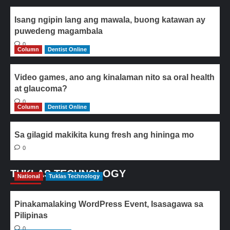
Isang ngipin lang ang mawala, buong katawan ay
puwedeng magambala
0
Column
Dentist Online
Video games, ano ang kinalaman nito sa oral health
at glaucoma?
0
Column
Dentist Online
Sa gilagid makikita kung fresh ang hininga mo
0
TUKLAS TECHNOLOGY
National
Tuklas Technology
Pinakamalaking WordPress Event, Isasagawa sa
Pilipinas
0