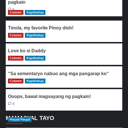
pagkain
0
Column
Kapitbahay
Tinola, my favorite Pinoy dish!
Column
0
Kapitbahay
Love ko si Daddy
Column
0
Kapitbahay
“Sa sementaryo nabuo ang mga pangarap ko“
Column
0
Kapitbahay
Ooops, bawal magsayang ng pagkain!
0
MAMASYAL TAYO
Pasyal Pasyal