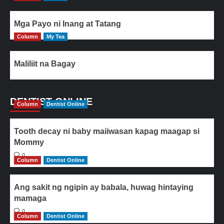
Mga Payo ni Inang at Tatang
Column
My Tea
Maliliit na Bagay
DENTIST ONLINE
Column
Dentist Online
Tooth decay ni baby maiiwasan kapag maagap si
Mommy
0
Column
Dentist Online
Ang sakit ng ngipin ay babala, huwag hintaying
mamaga
0
Column
Dentist Online