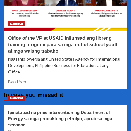
National
Office of the VP at USAID inilunsad ang libreng
training program para sa mga out-of-school youth
at mga walang trabaho
Nagsanib-pwersa ang United States Agency for International
Development, Philippine Business for Education, at ang
Office...
Read
Read More
more
about
In case you missed it
Office
National
of
the
Ipinatupad na price intervention ng Department of
VP
Energy sa mga produktong petrolyo, aprub sa mga
at
senador
USAID
inilunsad