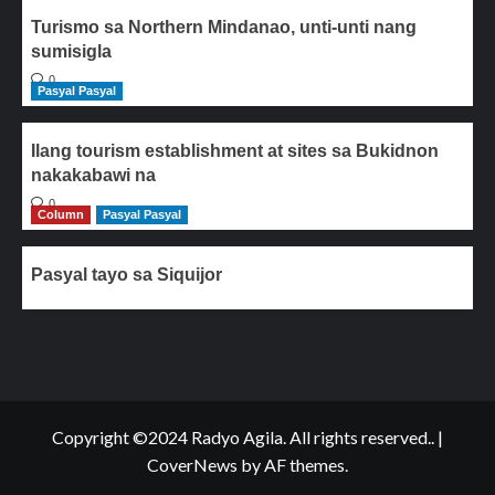
Turismo sa Northern Mindanao, unti-unti nang
sumisigla
0
Pasyal Pasyal
Ilang tourism establishment at sites sa Bukidnon
nakakabawi na
0
Column
Pasyal Pasyal
Pasyal tayo sa Siquijor
Copyright ©2024 Radyo Agila. All rights reserved..
|
CoverNews
by AF themes.