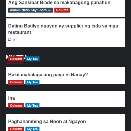
Ang Sansibar Blade sa makabagong panahon
Alamin Natin Kay Charo G.
0
Column
Dating Batilyo ngayon ay supplier ng isda sa mga
restaurant
0
MY TEA
Column
My Tea
Bakit mahalaga ang payo ni Nanay?
Column
My Tea
Ina
Column
My Tea
Paghahambing sa Noon at Ngayon
Column
My Tea