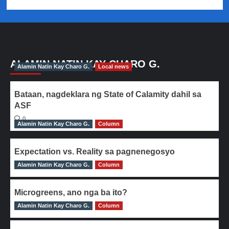
ALAMIN NATIN KAY CHARO G.
Alamin Natin Kay Charo G.
Local news
Bataan, nagdeklara ng State of Calamity dahil sa
ASF
0
Alamin Natin Kay Charo G.
Column
Expectation vs. Reality sa pagnenegosyo
Alamin Natin Kay Charo G.
0
Column
Microgreens, ano nga ba ito?
Alamin Natin Kay Charo G.
0
Column