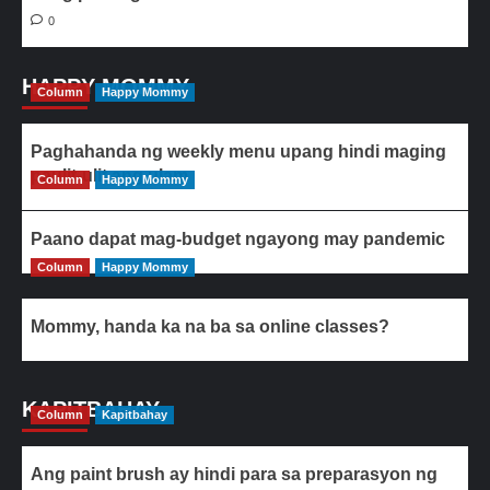
0
HAPPY MOMMY
Column
Happy Mommy
Paghahanda ng weekly menu upang hindi maging
paulit-ulit ang ulam
Column
Happy Mommy
Paano dapat mag-budget ngayong may pandemic
Column
Happy Mommy
Mommy, handa ka na ba sa online classes?
KAPITBAHAY
Column
Kapitbahay
Ang paint brush ay hindi para sa preparasyon ng