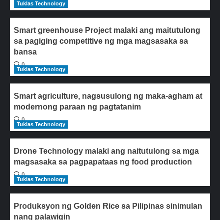
Tuklas Technology
Smart greenhouse Project malaki ang maitutulong
sa pagiging competitive ng mga magsasaka sa
bansa
0
Tuklas Technology
Smart agriculture, nagsusulong ng maka-agham at
modernong paraan ng pagtatanim
0
Tuklas Technology
Drone Technology malaki ang naitutulong sa mga
magsasaka sa pagpapataas ng food production
0
Tuklas Technology
Produksyon ng Golden Rice sa Pilipinas sinimulan
nang palawigin