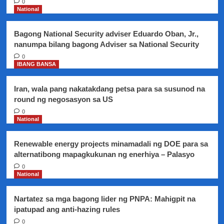
0
ang
National
libreng
training
Bagong National Security adviser Eduardo Oban, Jr.,
program
nanumpa bilang bagong Adviser sa National Security
para
sa
0
IBANG BANSA
mga
out-
of-
Iran, wala pang nakatakdang petsa para sa susunod na
school
round ng negosasyon sa US
youth
0
at
National
mga
walang
trabaho
Renewable energy projects minamadali ng DOE para sa
alternatibong mapagkukunan ng enerhiya – Palasyo
0
National
Nartatez sa mga bagong lider ng PNPA: Mahigpit na
ipatupad ang anti-hazing rules
0