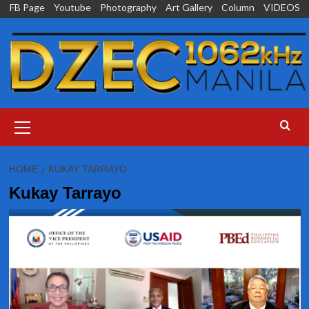
Skip
FB Page
Youtube
Photography
Art Gallery
Column
VIDEOS
to
content
Primary
Menu
HOME
KUKAY TARRAYO
Kukay Tarrayo