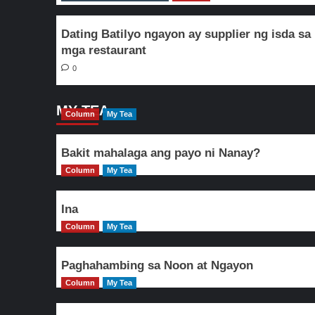
Dating Batilyo ngayon ay supplier ng isda sa
mga restaurant
0
MY TEA
Column
My Tea
Bakit mahalaga ang payo ni Nanay?
Column
My Tea
Ina
Column
My Tea
Paghahambing sa Noon at Ngayon
Column
My Tea