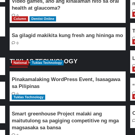
Video games, ano ang kinalaman nito sa oral
n
health at glaucoma?
0
Column
Dentist Online
T
Sa gilagid makikita kung fresh ang hininga mo
0
L
TUKLAS TECHNOLOGY
National
Tuklas Technology
Pinakamalaking WordPress Event, Isasagawa
“
sa Pilipinas
0
Tuklas Technology
O
Smart greenhouse Project malaki ang
maitutulong sa pagiging competitive ng mga
magsasaka sa bansa