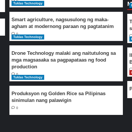
0
M
Tuklas Technology
Smart agriculture, nagsusulong ng maka-
T
agham at modernong paraan ng pagtatanim
s
0
Tuklas Technology
Drone Technology malaki ang naitutulong sa
I
mga magsasaka sa pagpapataas ng food
B
production
0
Tuklas Technology
P
Produksyon ng Golden Rice sa Pilipinas
sinimulan nang palawigin
0