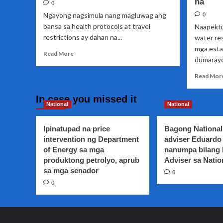
na
0
Ngayong nagsimula nang magluwag ang
0
bansa sa health protocols at travel
Naapekt
restrictions ay dahan na...
water re
mga esta
Read
Read More
dumarayo
more
about
Read Mor
Turismo
sa
In case you missed it
Northern
National
National
Mindanao,
unti-
unti
Ipinatupad na price
Bagong National
nang
intervention ng Department
adviser Eduardo 
sumisigla
of Energy sa mga
nanumpa bilang
produktong petrolyo, aprub
Adviser sa Natio
sa mga senador
0
0