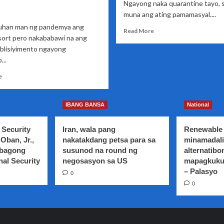
Ngayong naka quarantine tayo, 
muna ang ating pamamasyal....
uhan man ng pandemya ang
Read
Read More
sort pero nakababawi na ang
more
blisiyimento ngayong
about
Pasyal
...
tayo
Read
e
sa
more
Siquijor
about
Ilang
IBANG BANSA
National
tourism
establishment
 Security
Iran, wala pang
Renewable 
at
Oban, Jr.,
nakatakdang petsa para sa
minamadali
sites
 bagong
susunod na round ng
alternatibo
sa
nal Security
Bukidnon
negosasyon sa US
mapagkuku
nakakabawi
– Palasyo
0
na
0