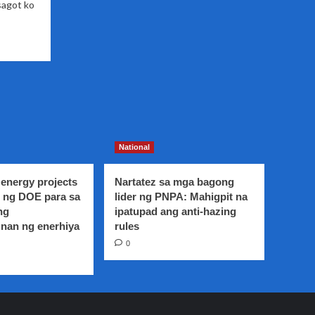
sagot ko
National
energy projects
Nartatez sa mga bagong
 ng DOE para sa
lider ng PNPA: Mahigpit na
ng
ipatupad ang anti-hazing
nan ng enerhiya
rules
0