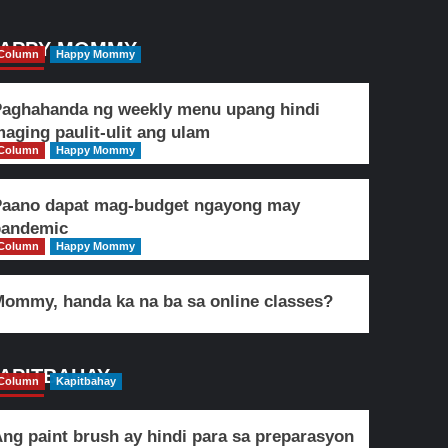
APPY MOMMY
Column
Happy Mommy
aghahanda ng weekly menu upang hindi
aging paulit-ulit ang ulam
Column
Happy Mommy
Paano dapat mag-budget ngayong may
pandemic
Column
Happy Mommy
ommy, handa ka na ba sa online classes?
APITBAHAY
Column
Kapitbahay
ng paint brush ay hindi para sa preparasyon