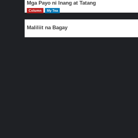
Mga Payo ni Inang at Tatang
Column
My Tea
Maliliit na Bagay