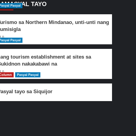
AMASYAL TAYO
Pasyal Pasyal
urismo sa Northern Mindanao, unti-unti nang
umisigla
0
Pasyal Pasyal
lang tourism establishment at sites sa
ukidnon nakakabawi na
0
Column
Pasyal Pasyal
asyal tayo sa Siquijor