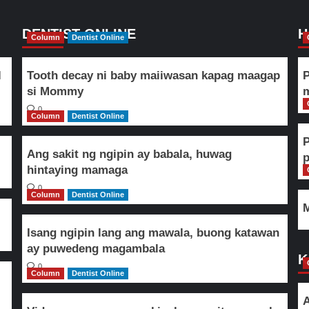
DENTIST ONLINE
H
Column
Dentist Online
l
Tooth decay ni baby maiiwasan kapag maagap
P
si Mommy
m
0
Column
Dentist Online
Ang sakit ng ngipin ay babala, huwag
hintaying mamaga
0
Column
Dentist Online
M
Isang ngipin lang ang mawala, buong katawan
ay puwedeng magambala
K
0
Column
Dentist Online
A