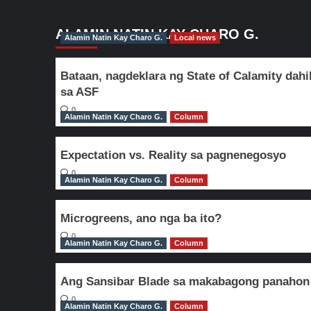
ALAMIN NATIN KAY CHARO G.
Alamin Natin Kay Charo G.
Local news
Bataan, nagdeklara ng State of Calamity dahi
sa ASF
0
Alamin Natin Kay Charo G.
Column
Expectation vs. Reality sa pagnenegosyo
0
Alamin Natin Kay Charo G.
Column
Microgreens, ano nga ba ito?
0
Alamin Natin Kay Charo G.
Column
Ang Sansibar Blade sa makabagong panahon
0
Alamin Natin Kay Charo G.
Column