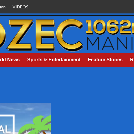
umn
VIDEOS
rld News
Sports & Entertainment
Feature Stories
R