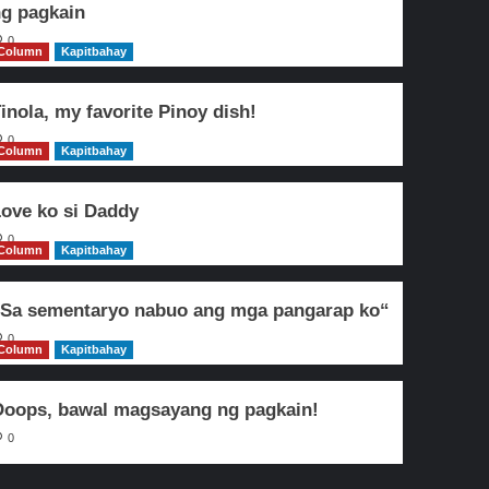
g pagkain
0
Column
Kapitbahay
inola, my favorite Pinoy dish!
0
Column
Kapitbahay
ove ko si Daddy
0
Column
Kapitbahay
Sa sementaryo nabuo ang mga pangarap ko“
0
Column
Kapitbahay
oops, bawal magsayang ng pagkain!
0