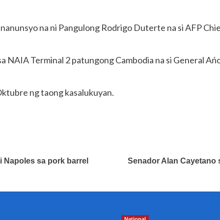
inanunsyo na ni Pangulong Rodrigo Duterte na si AFP Chi
 sa NAIA Terminal 2 patungong Cambodia na si General A
a Oktubre ng taong kasalukuyan.
i Napoles sa pork barrel
Senador Alan Cayetano 
National