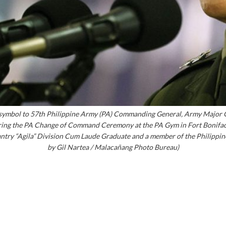
d symbol to 57th Philippine Army (PA) Commanding General, Army Majo
uring the PA Change of Command Ceremony at the PA Gym in Fort Bonifacio
try “Agila” Division Cum Laude Graduate and a member of the Philippin
by Gil Nartea / Malacañang Photo Bureau)