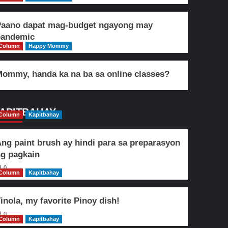
Paano dapat mag-budget ngayong may
pandemic
Column
Happy Mommy
ommy, handa ka na ba sa online classes?
APITBAHAY
Column
Kapitbahay
ng paint brush ay hindi para sa preparasyon
g pagkain
0
Column
Kapitbahay
inola, my favorite Pinoy dish!
0
Column
Kapitbahay