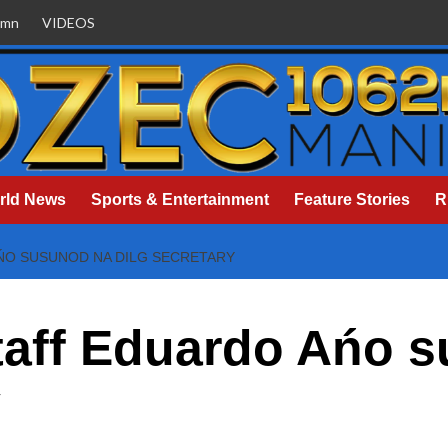
umn
VIDEOS
rld News
Sports & Entertainment
Feature Stories
R
ŃO SUSUNOD NA DILG SECRETARY
taff Eduardo Ańo 
y