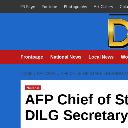
Skip
FB Page
Youtube
Photography
Art Gallery
Col
to
content
Frontpage
National News
Local News
Wo
HOME
NATIONAL
AFP CHIEF OF STAFF EDUARDO A
National
AFP Chief of S
DILG Secretar