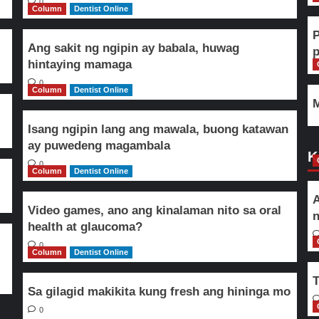
0
Column
Dentist Online
Ang sakit ng ngipin ay babala, huwag
hintaying mamaga
0
Column
Dentist Online
M
Isang ngipin lang ang mawala, buong katawan
ay puwedeng magambala
K
0
Column
Dentist Online
A
Video games, ano ang kinalaman nito sa oral
n
health at glaucoma?
0
Column
Dentist Online
T
Sa gilagid makikita kung fresh ang hininga mo
0