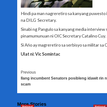
Hindi pa man nagreretiro sa kanyang puwesto 
na DILG Secretary.
Sinabi ng Pangulo sa kanyang media interview
pinamumunuan ni OIC Secretary Catalino Cuy.
Si Ańo ay magreretiro sa serbisyo sa militar s
Ulat ni: Vic Somintac
Post
Previous
Ilang incumbent Senators posibleng idawit rin n
Navigation
scam
More Stories
National
National