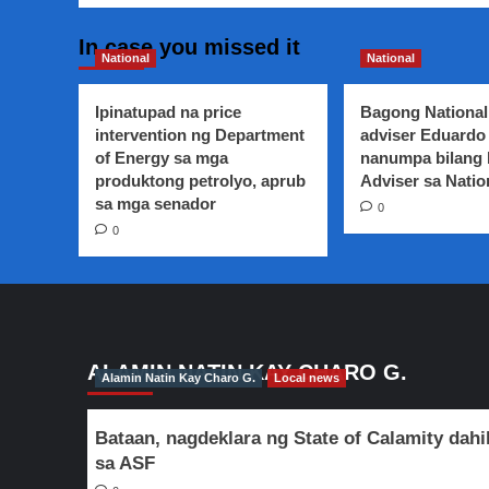
In case you missed it
National
National
Ipinatupad na price
Bagong National
intervention ng Department
adviser Eduardo 
of Energy sa mga
nanumpa bilang
produktong petrolyo, aprub
Adviser sa Natio
sa mga senador
0
0
ALAMIN NATIN KAY CHARO G.
Alamin Natin Kay Charo G.
Local news
Bataan, nagdeklara ng State of Calamity dahi
sa ASF