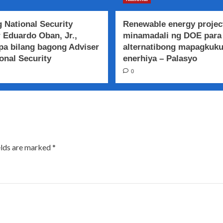
 National Security
Renewable energy projec
 Eduardo Oban, Jr.,
minamadali ng DOE para
a bilang bagong Adviser
alternatibong mapagkuk
onal Security
enerhiya – Palasyo
0
elds are marked
*