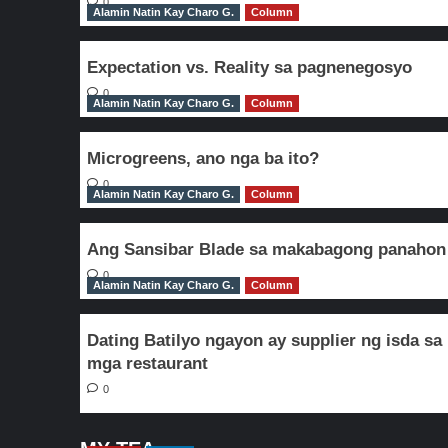
0
Alamin Natin Kay Charo G.
Column
Expectation vs. Reality sa pagnenegosyo
0
Alamin Natin Kay Charo G.
Column
Microgreens, ano nga ba ito?
0
Alamin Natin Kay Charo G.
Column
Ang Sansibar Blade sa makabagong panahon
0
Alamin Natin Kay Charo G.
Column
Dating Batilyo ngayon ay supplier ng isda sa
mga restaurant
0