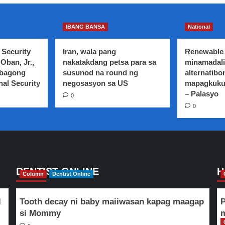
IBANG BANSA
National
 Security
Iran, wala pang
Renewable 
Oban, Jr.,
nakatakdang petsa para sa
minamadali
 bagong
susunod na round ng
alternatibo
nal Security
negosasyon sa US
mapagkuku
– Palasyo
0
0
DENTIST ONLINE
H
Column
Dentist Online
l
Tooth decay ni baby maiiwasan kapag maagap
P
si Mommy
m