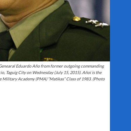
r Genearal Eduardo Año from former outgoing commanding
, Taguig City on Wednesday (July 15, 2015). Añoi is the
e Military Academy (PMA) “Matikas” Class of 1983. (Photo