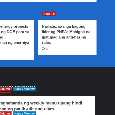
National
energy projects
Nartatez sa mga bagong
 ng DOE para sa
lider ng PNPA: Mahigpit na
ng
ipatupad ang anti-hazing
nan ng enerhiya
rules
0
APPY MOMMY
Column
Happy Mommy
aghahanda ng weekly menu upang hindi
aging paulit-ulit ang ulam
Column
Happy Mommy