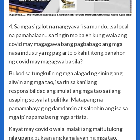
4. Sa mga sigalot na nangyayari sa mundo…sa local
na pamahalaan…sa tingin mo ba eh kung wala ang
covid may magagawa bang pagbabago ang mga
nasa industrya ng pag arte o kahit itong panahon
ng covid may magagwa ba sila?
Bukod sa tungkulin ng mga alagad ng sining ang
aliwin ang mga tao, isa rin sa kanilang
responsibilidad ang imulat ang mga tao sa ilang
usaping sosyal at pulitika. Matapang na
pamamahayag ng damdamin at saloobin ang isa sa
mga ipinapamalas ng mga artista.
Kayat may covid o wala, malaki ang maitutulong
nila upang buksan ang kamalayan ng mga tao.