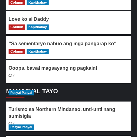
Column
0
Kapitbahay
Love ko si Daddy
Column
0
Kapitbahay
“Sa sementaryo nabuo ang mga pangarap ko“
Column
0
Kapitbahay
Ooops, bawal magsayang ng pagkain!
0
MAMASYAL TAYO
Pasyal Pasyal
Turismo sa Northern Mindanao, unti-unti nang
sumisigla
0
Pasyal Pasyal