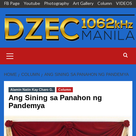
Skip
FB Page
Youtube
Photography
Art Gallery
Column
VIDEOS
to
content
Primary
Menu
HOME
COLUMN
ANG SINING SA PANAHON NG PANDEMYA
Alamin Natin Kay Charo G.
Column
Ang Sining sa Panahon ng
Pandemya