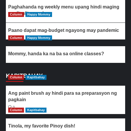
Paghahanda ng weekly menu upang hindi maging
paulit-ulit ang ulam
Column
Happy Mommy
Paano dapat mag-budget ngayong may pandemic
Column
Happy Mommy
Mommy, handa ka na ba sa online classes?
KAPITBAHAY
Column
Kapitbahay
Ang paint brush ay hindi para sa preparasyon ng
pagkain
0
Column
Kapitbahay
Tinola, my favorite Pinoy dish!