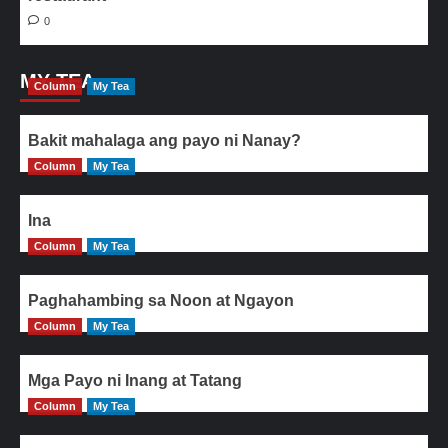
0
MY TEA
Column
My Tea
Bakit mahalaga ang payo ni Nanay?
Column
My Tea
Ina
Column
My Tea
Paghahambing sa Noon at Ngayon
Column
My Tea
Mga Payo ni Inang at Tatang
Column
My Tea