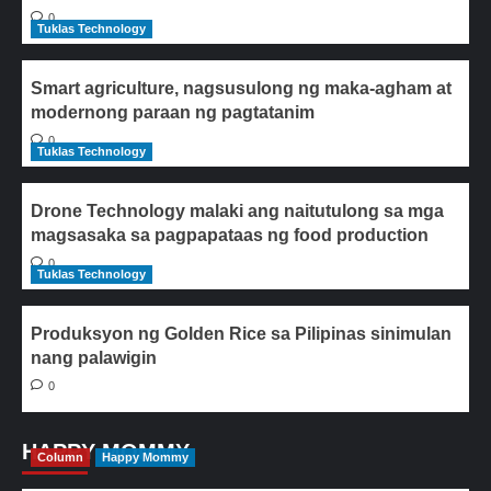
0
Tuklas Technology
Smart agriculture, nagsusulong ng maka-agham at
modernong paraan ng pagtatanim
0
Tuklas Technology
Drone Technology malaki ang naitutulong sa mga
magsasaka sa pagpapataas ng food production
0
Tuklas Technology
Produksyon ng Golden Rice sa Pilipinas sinimulan
nang palawigin
0
HAPPY MOMMY
Column
Happy Mommy