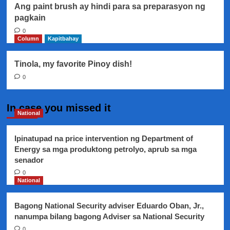
Ang paint brush ay hindi para sa preparasyon ng
pagkain
0
Column
Kapitbahay
Tinola, my favorite Pinoy dish!
0
In case you missed it
National
Ipinatupad na price intervention ng Department of
Energy sa mga produktong petrolyo, aprub sa mga
senador
0
National
Bagong National Security adviser Eduardo Oban, Jr.,
nanumpa bilang bagong Adviser sa National Security
0