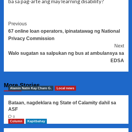
ba sa pag-arte ang may learning disability?
Post
Previous
67 online loan operators, ipinatatawag ng National
Navigation
Privacy Commission
Next
Walo sugatan sa salpukan ng bus at ambulansya sa
EDSA
More Stories
Alamin Natin Kay Charo G.
Local news
Bataan, nagdeklara ng State of Calamity dahil sa
ASF
0
Column
Kapitbahay