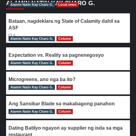
ALAMIN NATIN KAY CHARO G.
Alamin Natin Kay Charo G.
Local news
Bataan, nagdeklara ng State of Calamity dahil sa
ASF
0
Alamin Natin Kay Charo G.
Column
Expectation vs. Reality sa pagnenegosyo
Alamin Natin Kay Charo G.
0
Column
Microgreens, ano nga ba ito?
Alamin Natin Kay Charo G.
0
Column
Ang Sansibar Blade sa makabagong panahon
Alamin Natin Kay Charo G.
0
Column
Dating Batilyo ngayon ay supplier ng isda sa mga
restaurant