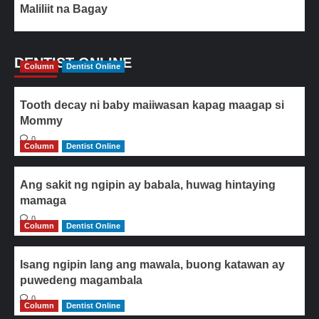
Maliliit na Bagay
DENTIST ONLINE
Column
Dentist Online
Tooth decay ni baby maiiwasan kapag maagap si
Mommy
0
Column
Dentist Online
Ang sakit ng ngipin ay babala, huwag hintaying
mamaga
0
Column
Dentist Online
Isang ngipin lang ang mawala, buong katawan ay
puwedeng magambala
0
Column
Dentist Online