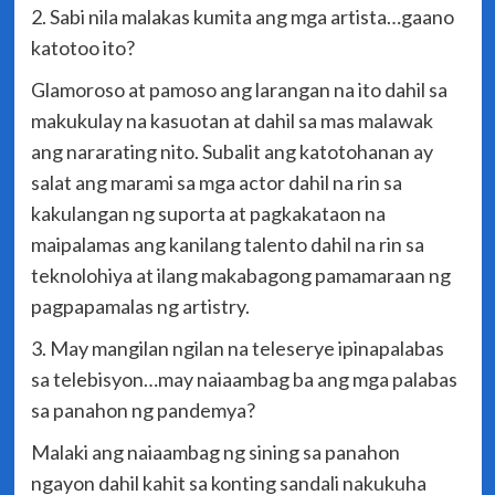
2. Sabi nila malakas kumita ang mga artista…gaano
katotoo ito?
Glamoroso at pamoso ang larangan na ito dahil sa
makukulay na kasuotan at dahil sa mas malawak
ang nararating nito. Subalit ang katotohanan ay
salat ang marami sa mga actor dahil na rin sa
kakulangan ng suporta at pagkakataon na
maipalamas ang kanilang talento dahil na rin sa
teknolohiya at ilang makabagong pamamaraan ng
pagpapamalas ng artistry.
3. May mangilan ngilan na teleserye ipinapalabas
sa telebisyon…may naiaambag ba ang mga palabas
sa panahon ng pandemya?
Malaki ang naiaambag ng sining sa panahon
ngayon dahil kahit sa konting sandali nakukuha