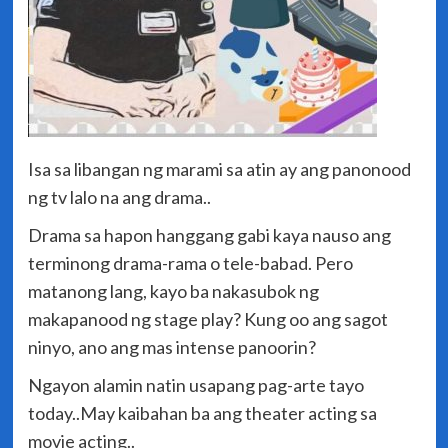
Isa sa libangan ng marami sa atin ay ang panonood
ng tv lalo na ang drama..
Drama sa hapon hanggang gabi kaya nauso ang
terminong drama-rama o tele-babad. Pero
matanong lang, kayo ba nakasubok ng
makapanood ng stage play? Kung oo ang sagot
ninyo, ano ang mas intense panoorin?
Ngayon alamin natin usapang pag-arte tayo
today..May kaibahan ba ang theater acting sa
movie acting..