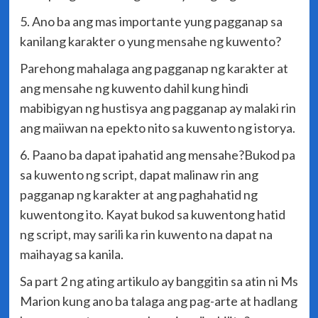
5. Ano ba ang mas importante yung pagganap sa
kanilang karakter o yung mensahe ng kuwento?
Parehong mahalaga ang pagganap ng karakter at
ang mensahe ng kuwento dahil kung hindi
mabibigyan ng hustisya ang pagganap ay malaki rin
ang maiiwan na epekto nito sa kuwento ng istorya.
6. Paano ba dapat ipahatid ang mensahe?Bukod pa
sa kuwento ng script, dapat malinaw rin ang
pagganap ng karakter at ang paghahatid ng
kuwentong ito. Kayat bukod sa kuwentong hatid
ng script, may sarili ka rin kuwento na dapat na
maihayag sa kanila.
Sa part 2 ng ating artikulo ay banggitin sa atin ni Ms
Marion kung ano ba talaga ang pag-arte at hadlang