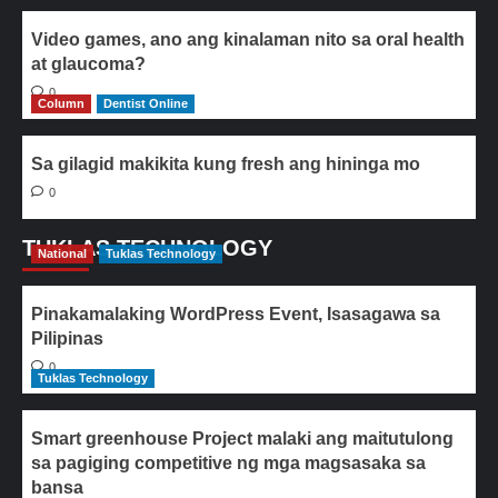
Video games, ano ang kinalaman nito sa oral health
at glaucoma?
0
Column
Dentist Online
Sa gilagid makikita kung fresh ang hininga mo
0
TUKLAS TECHNOLOGY
National
Tuklas Technology
Pinakamalaking WordPress Event, Isasagawa sa
Pilipinas
0
Tuklas Technology
Smart greenhouse Project malaki ang maitutulong
sa pagiging competitive ng mga magsasaka sa
bansa