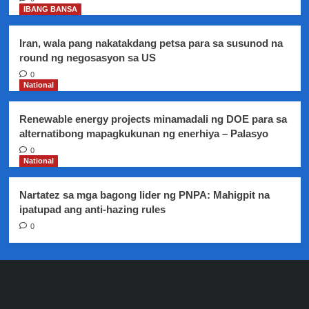
IBANG BANSA
Iran, wala pang nakatakdang petsa para sa susunod na
round ng negosasyon sa US
0
National
Renewable energy projects minamadali ng DOE para sa
alternatibong mapagkukunan ng enerhiya – Palasyo
0
National
Nartatez sa mga bagong lider ng PNPA: Mahigpit na
ipatupad ang anti-hazing rules
0