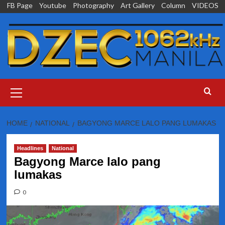
Skip
FB Page
Youtube
Photography
Art Gallery
Column
VIDEOS
to
content
Primary
Menu
HOME
NATIONAL
BAGYONG MARCE LALO PANG LUMAKAS
Headlines
National
Bagyong Marce lalo pang
lumakas
0