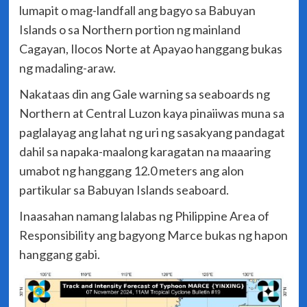
lumapit o mag-landfall ang bagyo sa Babuyan
Islands o sa Northern portion ng mainland
Cagayan, Ilocos Norte at Apayao hanggang bukas
ng madaling-araw.
Nakataas din ang Gale warning sa seaboards ng
Northern at Central Luzon kaya pinaiiwas muna sa
paglalayag ang lahat ng uri ng sasakyang pandagat
dahil sa napaka-maalong karagatan na maaaring
umabot ng hanggang 12.0 meters ang alon
partikular sa Babuyan Islands seaboard.
Inaasahan namang lalabas ng Philippine Area of
Responsibility ang bagyong Marce bukas ng hapon
hanggang gabi.