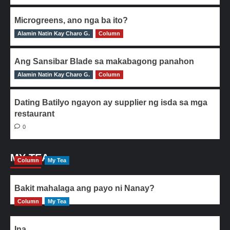
Microgreens, ano nga ba ito?
Alamin Natin Kay Charo G.
0
Column
Ang Sansibar Blade sa makabagong panahon
Alamin Natin Kay Charo G.
0
Column
Dating Batilyo ngayon ay supplier ng isda sa mga
restaurant
0
MY TEA
Column
My Tea
Bakit mahalaga ang payo ni Nanay?
Column
My Tea
Ina