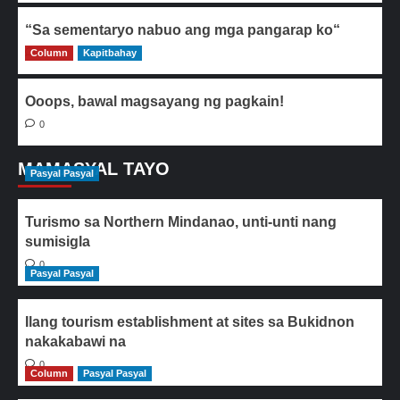
“Sa sementaryo nabuo ang mga pangarap ko“
Column
0
Kapitbahay
Ooops, bawal magsayang ng pagkain!
0
MAMASYAL TAYO
Pasyal Pasyal
Turismo sa Northern Mindanao, unti-unti nang
sumisigla
0
Pasyal Pasyal
Ilang tourism establishment at sites sa Bukidnon
nakakabawi na
0
Column
Pasyal Pasyal