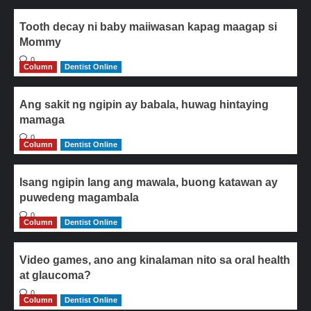
Tooth decay ni baby maiiwasan kapag maagap si
Mommy
0
Column
Dentist Online
Ang sakit ng ngipin ay babala, huwag hintaying
mamaga
0
Column
Dentist Online
Isang ngipin lang ang mawala, buong katawan ay
puwedeng magambala
0
Column
Dentist Online
Video games, ano ang kinalaman nito sa oral health
at glaucoma?
0
Column
Dentist Online