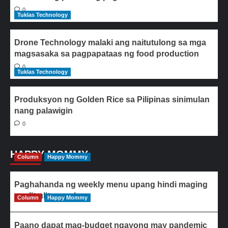
0
Tuklas Technology
Drone Technology malaki ang naitutulong sa mga
magsasaka sa pagpapataas ng food production
0
Tuklas Technology
Produksyon ng Golden Rice sa Pilipinas sinimulan
nang palawigin
0
HAPPY MOMMY
Column
Happy Mommy
Paghahanda ng weekly menu upang hindi maging
paulit-ulit ang ulam
Column
Happy Mommy
Paano dapat mag-budget ngayong may pandemic