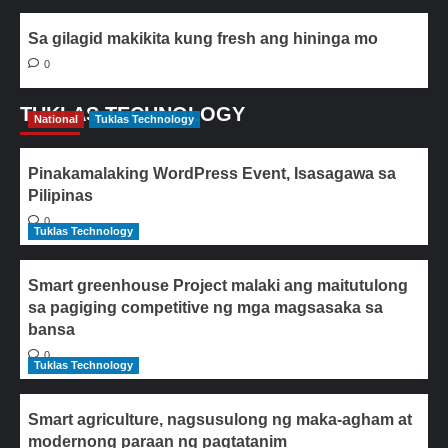
Sa gilagid makikita kung fresh ang hininga mo
0
TUKLAS TECHNOLOGY
National
Tuklas Technology
Pinakamalaking WordPress Event, Isasagawa sa
Pilipinas
0
Tuklas Technology
Smart greenhouse Project malaki ang maitutulong
sa pagiging competitive ng mga magsasaka sa
bansa
0
Tuklas Technology
Smart agriculture, nagsusulong ng maka-agham at
modernong paraan ng pagtatanim