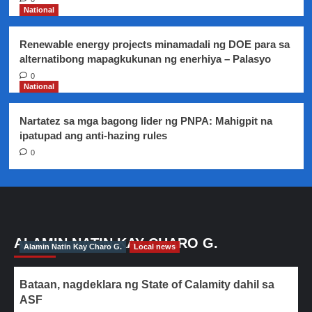
National
Renewable energy projects minamadali ng DOE para sa
alternatibong mapagkukunan ng enerhiya – Palasyo
0
National
Nartatez sa mga bagong lider ng PNPA: Mahigpit na
ipatupad ang anti-hazing rules
0
ALAMIN NATIN KAY CHARO G.
Alamin Natin Kay Charo G.
Local news
Bataan, nagdeklara ng State of Calamity dahil sa
ASF