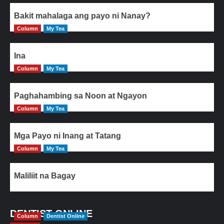
Bakit mahalaga ang payo ni Nanay?
Column
My Tea
Ina
Column
My Tea
Paghahambing sa Noon at Ngayon
Column
My Tea
Mga Payo ni Inang at Tatang
Column
My Tea
Maliliit na Bagay
DENTIST ONLINE
Column
Dentist Online