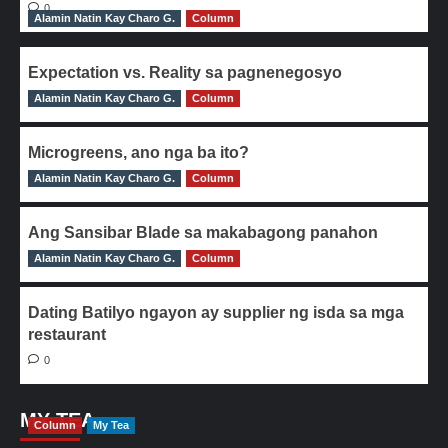
0
Alamin Natin Kay Charo G.
Column
Expectation vs. Reality sa pagnenegosyo
Alamin Natin Kay Charo G.
0
Column
Microgreens, ano nga ba ito?
Alamin Natin Kay Charo G.
0
Column
Ang Sansibar Blade sa makabagong panahon
Alamin Natin Kay Charo G.
0
Column
Dating Batilyo ngayon ay supplier ng isda sa mga
restaurant
0
MY TEA
Column
My Tea