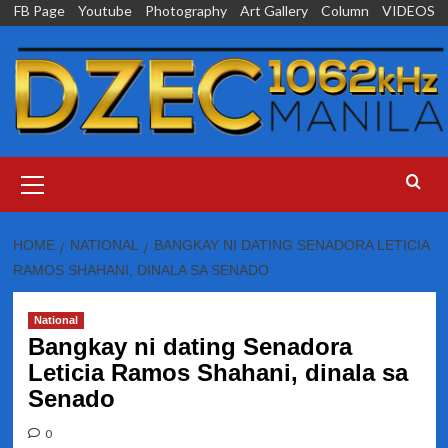
Skip
FB Page
Youtube
Photography
Art Gallery
Column
VIDEOS
to
content
Primary
Menu
HOME
NATIONAL
BANGKAY NI DATING SENADORA LETICIA
RAMOS SHAHANI, DINALA SA SENADO
National
Bangkay ni dating Senadora
Leticia Ramos Shahani, dinala sa
Senado
0