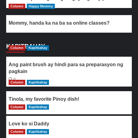
Column
Happy Mommy
Mommy, handa ka na ba sa online classes?
KAPITBAHAY
Column
Kapitbahay
Ang paint brush ay hindi para sa preparasyon ng
pagkain
0
Column
Kapitbahay
Tinola, my favorite Pinoy dish!
Column
0
Kapitbahay
Love ko si Daddy
Column
0
Kapitbahay