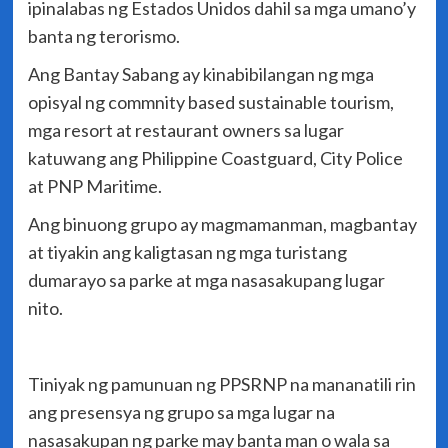
ipinalabas ng Estados Unidos dahil sa mga umano’y
banta ng terorismo.
Ang Bantay Sabang ay kinabibilangan ng mga
opisyal ng commnity based sustainable tourism,
mga resort at restaurant owners sa lugar
katuwang ang Philippine Coastguard, City Police
at PNP Maritime.
Ang binuong grupo ay magmamanman, magbantay
at tiyakin ang kaligtasan ng mga turistang
dumarayo sa parke at mga nasasakupang lugar
nito.
Tiniyak ng pamunuan ng PPSRNP na mananatili rin
ang presensya ng grupo sa mga lugar na
nasasakupan ng parke may banta man o wala sa