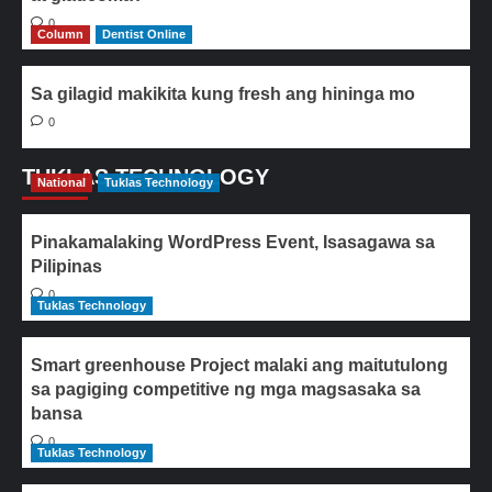
0
Column
Dentist Online
Sa gilagid makikita kung fresh ang hininga mo
0
TUKLAS TECHNOLOGY
National
Tuklas Technology
Pinakamalaking WordPress Event, Isasagawa sa
Pilipinas
0
Tuklas Technology
Smart greenhouse Project malaki ang maitutulong
sa pagiging competitive ng mga magsasaka sa
bansa
0
Tuklas Technology