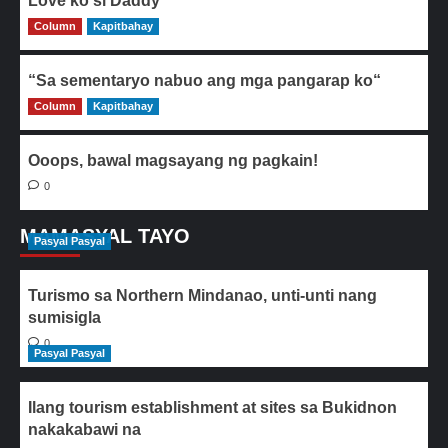
Love ko si Daddy
Column
0
Kapitbahay
“Sa sementaryo nabuo ang mga pangarap ko“
Column
0
Kapitbahay
Ooops, bawal magsayang ng pagkain!
0
MAMASYAL TAYO
Pasyal Pasyal
Turismo sa Northern Mindanao, unti-unti nang
sumisigla
0
Pasyal Pasyal
Ilang tourism establishment at sites sa Bukidnon
nakakabawi na