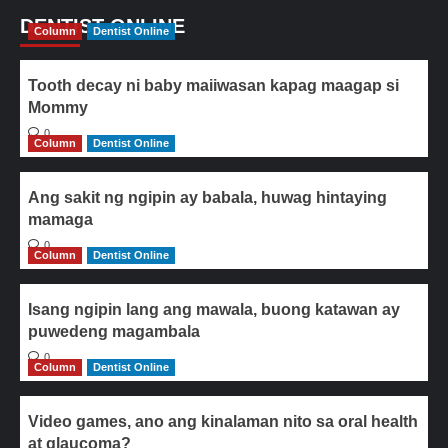
DENTIST ONLINE
Column
Dentist Online
Tooth decay ni baby maiiwasan kapag maagap si
Mommy
0
Column
Dentist Online
Ang sakit ng ngipin ay babala, huwag hintaying
mamaga
0
Column
Dentist Online
Isang ngipin lang ang mawala, buong katawan ay
puwedeng magambala
0
Column
Dentist Online
Video games, ano ang kinalaman nito sa oral health
at glaucoma?