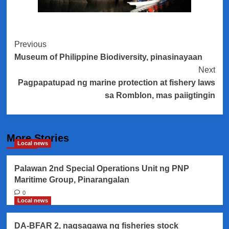
Post
Previous
Museum of Philippine Biodiversity, pinasinayaan
Navigation
Next
Pagpapatupad ng marine protection at fishery laws
sa Romblon, mas paiigtingin
More Stories
Local news
Palawan 2nd Special Operations Unit ng PNP
Maritime Group, Pinarangalan
0
Local news
DA-BFAR 2, nagsagawa ng fisheries stock