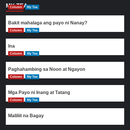
MY TEA
Column
My Tea
Bakit mahalaga ang payo ni Nanay?
Column
My Tea
Ina
Column
My Tea
Paghahambing sa Noon at Ngayon
Column
My Tea
Mga Payo ni Inang at Tatang
Column
My Tea
Maliliit na Bagay