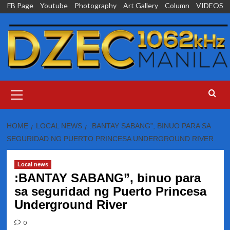
Skip
FB Page
Youtube
Photography
Art Gallery
Column
VIDEOS
to
content
Primary
Menu
HOME
LOCAL NEWS
:BANTAY SABANG”, BINUO PARA SA
SEGURIDAD NG PUERTO PRINCESA UNDERGROUND RIVER
Local news
:BANTAY SABANG”, binuo para
sa seguridad ng Puerto Princesa
Underground River
0