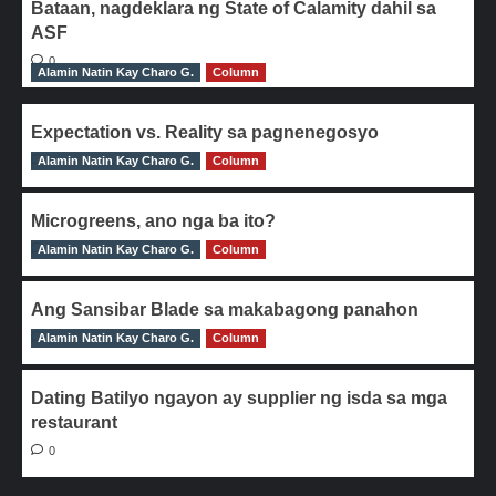
Bataan, nagdeklara ng State of Calamity dahil sa
ASF
0
Alamin Natin Kay Charo G.
Column
Expectation vs. Reality sa pagnenegosyo
Alamin Natin Kay Charo G.
0
Column
Microgreens, ano nga ba ito?
Alamin Natin Kay Charo G.
0
Column
Ang Sansibar Blade sa makabagong panahon
Alamin Natin Kay Charo G.
0
Column
Dating Batilyo ngayon ay supplier ng isda sa mga
restaurant
0