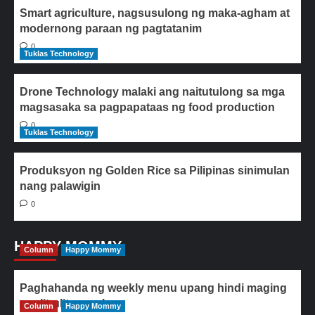
Smart agriculture, nagsusulong ng maka-agham at
modernong paraan ng pagtatanim
0
Tuklas Technology
Drone Technology malaki ang naitutulong sa mga
magsasaka sa pagpapataas ng food production
0
Tuklas Technology
Produksyon ng Golden Rice sa Pilipinas sinimulan
nang palawigin
0
HAPPY MOMMY
Column
Happy Mommy
Paghahanda ng weekly menu upang hindi maging
paulit-ulit ang ulam
Column
Happy Mommy