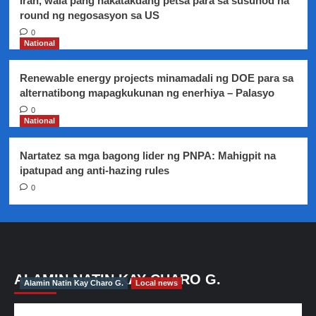
Iran, wala pang nakatakdang petsa para sa susunod na
round ng negosasyon sa US
0
National
Renewable energy projects minamadali ng DOE para sa
alternatibong mapagkukunan ng enerhiya – Palasyo
0
National
Nartatez sa mga bagong lider ng PNPA: Mahigpit na
ipatupad ang anti-hazing rules
0
ALAMIN NATIN KAY CHARO G.
Alamin Natin Kay Charo G.
Local news