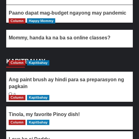
Paano dapat mag-budget ngayong may pandemic
Column
Happy Mommy
Mommy, handa ka na ba sa online classes?
KAPITBAHAY
Column
Kapitbahay
Ang paint brush ay hindi para sa preparasyon ng
pagkain
0
Column
Kapitbahay
Tinola, my favorite Pinoy dish!
Column
0
Kapitbahay