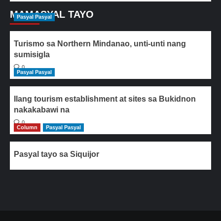
MAMASYAL TAYO
Pasyal Pasyal
Turismo sa Northern Mindanao, unti-unti nang
sumisigla
0
Pasyal Pasyal
Ilang tourism establishment at sites sa Bukidnon
nakakabawi na
0
Column
Pasyal Pasyal
Pasyal tayo sa Siquijor