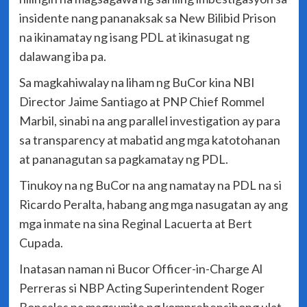
insidente nang pananaksak sa New Bilibid Prison
na ikinamatay ng isang PDL at ikinasugat ng
dalawang iba pa.
Sa magkahiwalay na liham ng BuCor kina NBI
Director Jaime Santiago at PNP Chief Rommel
Marbil, sinabi na ang parallel investigation ay para
sa transparency at mabatid ang mga katotohanan
at pananagutan sa pagkamatay ng PDL.
Tinukoy na ng BuCor na ang namatay na PDL na si
Ricardo Peralta, habang ang mga nasugatan ay ang
mga inmate na sina Reginal Lacuerta at Bert
Cupada.
Inatasan naman ni Bucor Officer-in-Charge Al
Perreras si NBP Acting Superintendent Roger
Boncales na magsumite ng komprehensibong ulat