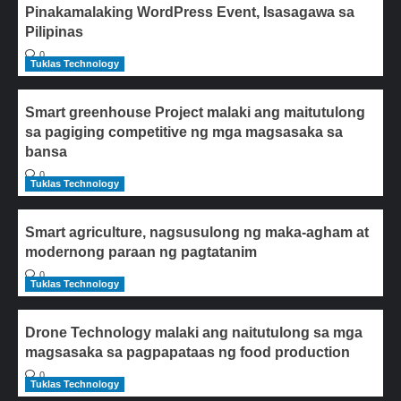
Pinakamalaking WordPress Event, Isasagawa sa
Pilipinas
0
Tuklas Technology
Smart greenhouse Project malaki ang maitutulong
sa pagiging competitive ng mga magsasaka sa
bansa
0
Tuklas Technology
Smart agriculture, nagsusulong ng maka-agham at
modernong paraan ng pagtatanim
0
Tuklas Technology
Drone Technology malaki ang naitutulong sa mga
magsasaka sa pagpapataas ng food production
0
Tuklas Technology