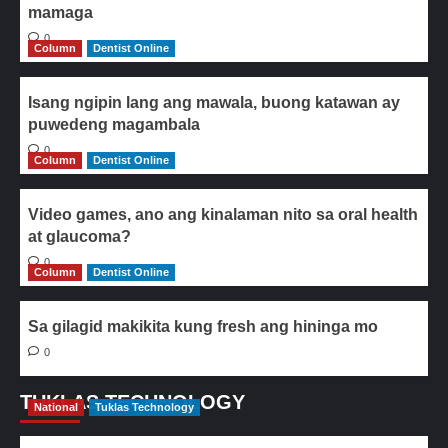
mamaga
0
Column
Dentist Online
Isang ngipin lang ang mawala, buong katawan ay
puwedeng magambala
0
Column
Dentist Online
Video games, ano ang kinalaman nito sa oral health
at glaucoma?
0
Column
Dentist Online
Sa gilagid makikita kung fresh ang hininga mo
0
TUKLAS TECHNOLOGY
National
Tuklas Technology