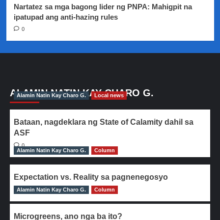
Nartatez sa mga bagong lider ng PNPA: Mahigpit na
ipatupad ang anti-hazing rules
0
ALAMIN NATIN KAY CHARO G.
Alamin Natin Kay Charo G.
Local news
Bataan, nagdeklara ng State of Calamity dahil sa
ASF
0
Alamin Natin Kay Charo G.
Column
Expectation vs. Reality sa pagnenegosyo
Alamin Natin Kay Charo G.
0
Column
Microgreens, ano nga ba ito?