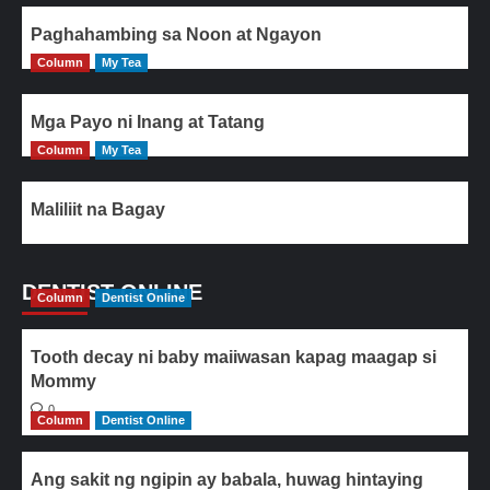
Paghahambing sa Noon at Ngayon
Column
My Tea
Mga Payo ni Inang at Tatang
Column
My Tea
Maliliit na Bagay
DENTIST ONLINE
Column
Dentist Online
Tooth decay ni baby maiiwasan kapag maagap si
Mommy
0
Column
Dentist Online
Ang sakit ng ngipin ay babala, huwag hintaying