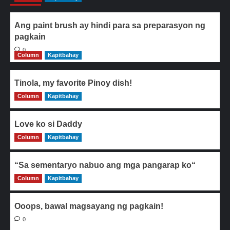
Ang paint brush ay hindi para sa preparasyon ng
pagkain
0
Column
Kapitbahay
Tinola, my favorite Pinoy dish!
Column
0
Kapitbahay
Love ko si Daddy
Column
0
Kapitbahay
“Sa sementaryo nabuo ang mga pangarap ko“
Column
0
Kapitbahay
Ooops, bawal magsayang ng pagkain!
0