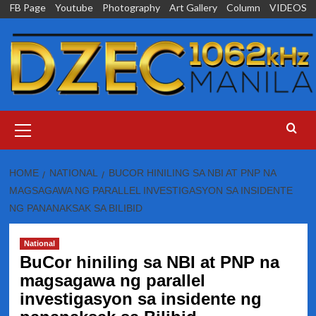
Skip
FB Page
Youtube
Photography
Art Gallery
Column
VIDEOS
to
content
Primary
Menu
HOME
NATIONAL
BUCOR HINILING SA NBI AT PNP NA
MAGSAGAWA NG PARALLEL INVESTIGASYON SA INSIDENTE
NG PANANAKSAK SA BILIBID
National
BuCor hiniling sa NBI at PNP na
magsagawa ng parallel
investigasyon sa insidente ng