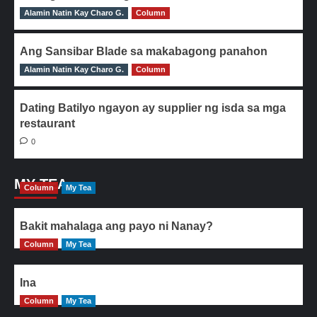
Alamin Natin Kay Charo G.
0
Column
Ang Sansibar Blade sa makabagong panahon
Alamin Natin Kay Charo G.
0
Column
Dating Batilyo ngayon ay supplier ng isda sa mga
restaurant
0
MY TEA
Column
My Tea
Bakit mahalaga ang payo ni Nanay?
Column
My Tea
Ina
Column
My Tea