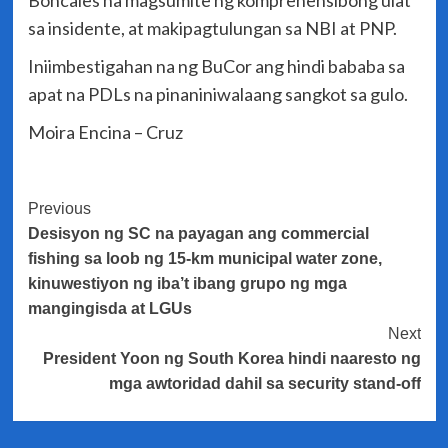
sa insidente, at makipagtulungan sa NBI at PNP.
Iniimbestigahan na ng BuCor ang hindi bababa sa
apat na PDLs na pinaniniwalaang sangkot sa gulo.
Moira Encina – Cruz
Post
Previous
Desisyon ng SC na payagan ang commercial
Navigation
fishing sa loob ng 15-km municipal water zone,
kinuwestiyon ng iba’t ibang grupo ng mga
mangingisda at LGUs
Next
President Yoon ng South Korea hindi naaresto ng
mga awtoridad dahil sa security stand-off