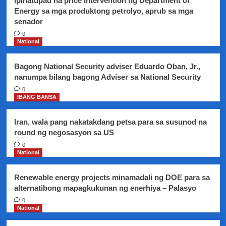
Ipinatupad na price intervention ng Department of
Energy sa mga produktong petrolyo, aprub sa mga
senador
0
National
Bagong National Security adviser Eduardo Oban, Jr.,
nanumpa bilang bagong Adviser sa National Security
0
IBANG BANSA
Iran, wala pang nakatakdang petsa para sa susunod na
round ng negosasyon sa US
0
National
Renewable energy projects minamadali ng DOE para sa
alternatibong mapagkukunan ng enerhiya – Palasyo
0
National