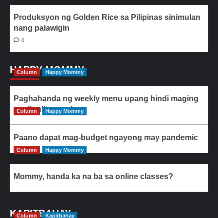
Produksyon ng Golden Rice sa Pilipinas sinimulan
nang palawigin
0
HAPPY MOMMY
Column
Happy Mommy
Paghahanda ng weekly menu upang hindi maging
paulit-ulit ang ulam
Column
Happy Mommy
Paano dapat mag-budget ngayong may pandemic
Column
Happy Mommy
Mommy, handa ka na ba sa online classes?
KAPITBAHAY
Column
Kapitbahay