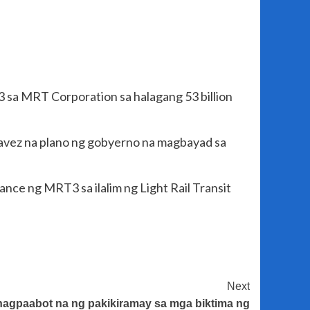
 sa MRT Corporation sa halagang 53 billion
havez na plano ng gobyerno na magbayad sa
nce ng MRT3 sa ilalim ng Light Rail Transit
Next
nagpaabot na ng pakikiramay sa mga biktima ng