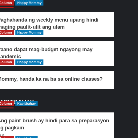
APPY MOMMY
Column
Happy Mommy
aghahanda ng weekly menu upang hindi
aging paulit-ulit ang ulam
Column
Happy Mommy
Paano dapat mag-budget ngayong may
pandemic
Column
Happy Mommy
ommy, handa ka na ba sa online classes?
APITBAHAY
Column
Kapitbahay
ng paint brush ay hindi para sa preparasyon
g pagkain
0