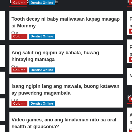
DENTIST ONLINE
H
Column
Dentist Online
l
Tooth decay ni baby maiiwasan kapag maagap
P
si Mommy
m
0
Column
Dentist Online
Ang sakit ng ngipin ay babala, huwag
hintaying mamaga
0
Column
Dentist Online
M
Isang ngipin lang ang mawala, buong katawan
ay puwedeng magambala
K
0
Column
Dentist Online
A
Video games, ano ang kinalaman nito sa oral
n
health at glaucoma?