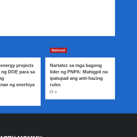
National
energy projects
Nartatez sa mga bagong
 ng DOE para sa
lider ng PNPA: Mahigpit na
ng
ipatupad ang anti-hazing
nan ng enerhiya
rules
0