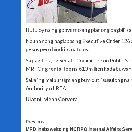
Itutuloy na ng gobyerno ang planong pagbili s
Nauna nang naglabas ng Executive Order 126 a
pesos pero hindi ito natuloy.
Sa pagdinig ng Senate Committee on Public Se
MRTC ng rental fee na 610 million kada buwan 
Sakaling maipursige ang buy-out, isusulong na
Authority o LRTA.
Ulat ni: Mean Corvera
Post
Previous
MPD inabswelto ng NCRPO Internal Affairs Servic