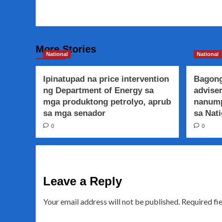
Navigation
More Stories
National
National
Ipinatupad na price intervention
Bagong
ng Department of Energy sa
adviser
mga produktong petrolyo, aprub
nanump
sa mga senador
sa Nati
0
0
Leave a Reply
Your email address will not be published.
Required fi