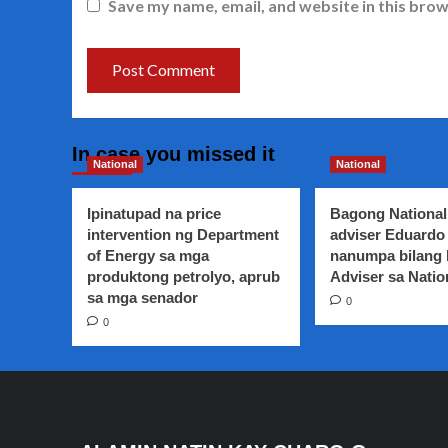
Save my name, email, and website in this brow
In case you missed it
National
National
Ipinatupad na price
Bagong National
intervention ng Department
adviser Eduardo 
of Energy sa mga
nanumpa bilang
produktong petrolyo, aprub
Adviser sa Natio
sa mga senador
0
0