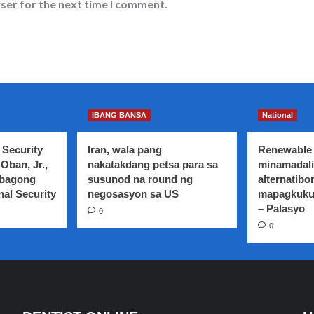
ser for the next time I comment.
IBANG BANSA
National
 Security
Iran, wala pang
Renewable 
Oban, Jr.,
nakatakdang petsa para sa
minamadali
 bagong
susunod na round ng
alternatibo
nal Security
negosasyon sa US
mapagkuku
– Palasyo
0
0