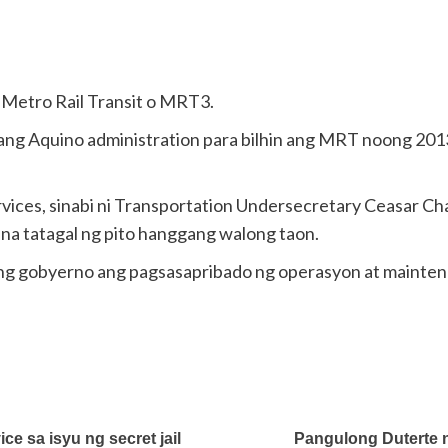
a Metro Rail Transit o MRT3.
ng Aquino administration para bilhin ang MRT noong 2013
rvices, sinabi ni Transportation Undersecretary Ceasar C
na tatagal ng pito hanggang walong taon.
 ng gobyerno ang pagsasapribado ng operasyon at maintena
e sa isyu ng secret jail
Pangulong Duterte 