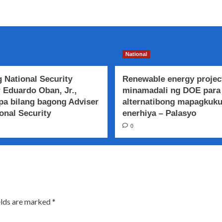
National
 National Security
Renewable energy projec
 Eduardo Oban, Jr.,
minamadali ng DOE para
a bilang bagong Adviser
alternatibong mapagkuk
onal Security
enerhiya – Palasyo
0
elds are marked
*