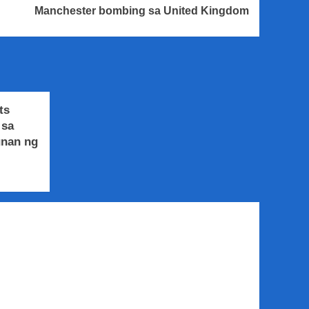
Manchester bombing sa United Kingdom
ts
 sa
unan ng