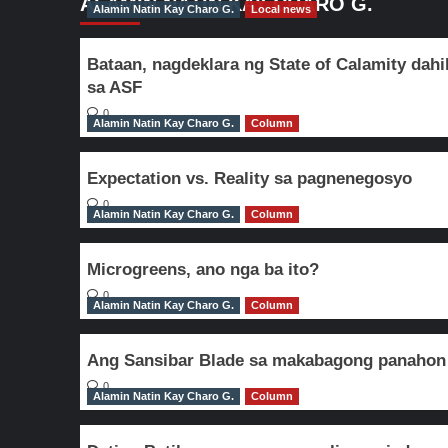
ALAMIN NATIN KAY CHARO G.
Alamin Natin Kay Charo G.
Local news
Bataan, nagdeklara ng State of Calamity dahi
sa ASF
0
Alamin Natin Kay Charo G.
Column
Expectation vs. Reality sa pagnenegosyo
0
Alamin Natin Kay Charo G.
Column
Microgreens, ano nga ba ito?
0
Alamin Natin Kay Charo G.
Column
Ang Sansibar Blade sa makabagong panahon
0
Alamin Natin Kay Charo G.
Column