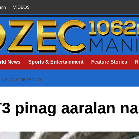
umn
VIDEOS
rld News
Sports & Entertainment
Feature Stories
R
N NA NG GOBYERNO
3 pinag aaralan n