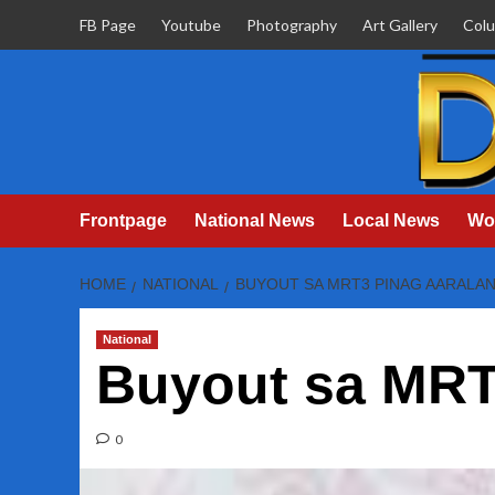
Skip
FB Page
Youtube
Photography
Art Gallery
Col
to
content
Frontpage
National News
Local News
Wo
HOME
NATIONAL
BUYOUT SA MRT3 PINAG AARALA
National
Buyout sa MRT
0