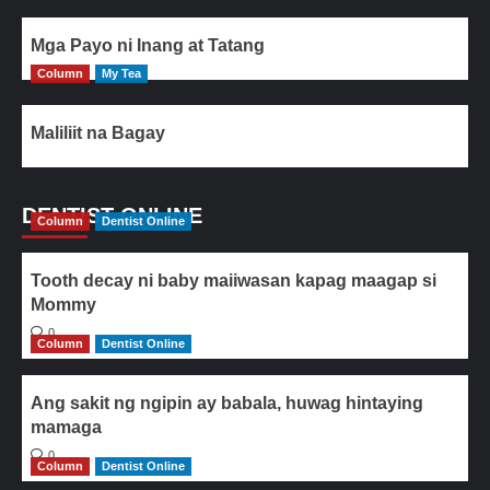
Mga Payo ni Inang at Tatang
Column
My Tea
Maliliit na Bagay
DENTIST ONLINE
Column
Dentist Online
Tooth decay ni baby maiiwasan kapag maagap si
Mommy
0
Column
Dentist Online
Ang sakit ng ngipin ay babala, huwag hintaying
mamaga
0
Column
Dentist Online