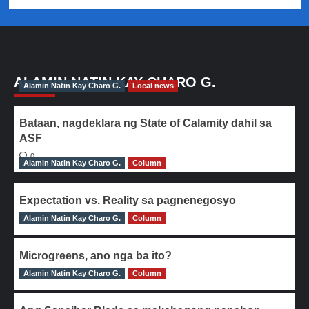
ALAMIN NATIN KAY CHARO G.
Alamin Natin Kay Charo G.
Local news
Bataan, nagdeklara ng State of Calamity dahil sa
ASF
0
Alamin Natin Kay Charo G.
Column
Expectation vs. Reality sa pagnenegosyo
Alamin Natin Kay Charo G.
0
Column
Microgreens, ano nga ba ito?
Alamin Natin Kay Charo G.
0
Column