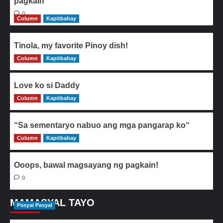
pagkain
0
Column
Kapitbahay
Tinola, my favorite Pinoy dish!
Column
0
Kapitbahay
Love ko si Daddy
Column
0
Kapitbahay
“Sa sementaryo nabuo ang mga pangarap ko“
Column
0
Kapitbahay
Ooops, bawal magsayang ng pagkain!
0
MAMASYAL TAYO
Pasyal Pasyal