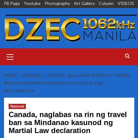
Skip
FB Page
Youtube
Photography
Art Gallery
Column
VIDEOS
to
content
Primary
Menu
HOME
NATIONAL
CANADA, NAGLABAS NA RIN NG TRAVEL
BAN SA MINDANAO KASUNOD NG MARTIAL LAW
DECLARATION
National
Canada, naglabas na rin ng travel
ban sa Mindanao kasunod ng
Martial Law declaration