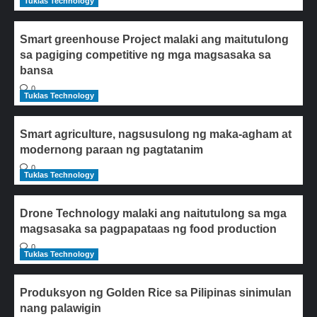
Tuklas Technology
Smart greenhouse Project malaki ang maitutulong
sa pagiging competitive ng mga magsasaka sa
bansa
0
Tuklas Technology
Smart agriculture, nagsusulong ng maka-agham at
modernong paraan ng pagtatanim
0
Tuklas Technology
Drone Technology malaki ang naitutulong sa mga
magsasaka sa pagpapataas ng food production
0
Tuklas Technology
Produksyon ng Golden Rice sa Pilipinas sinimulan
nang palawigin