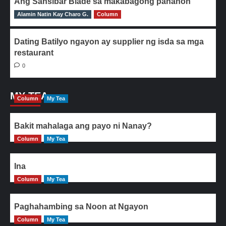
Ang Sansibar Blade sa makabagong panahon
Alamin Natin Kay Charo G.
0
Column
Dating Batilyo ngayon ay supplier ng isda sa mga
restaurant
0
MY TEA
Column
My Tea
Bakit mahalaga ang payo ni Nanay?
Column
My Tea
Ina
Column
My Tea
Paghahambing sa Noon at Ngayon
Column
My Tea