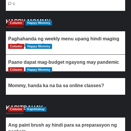
0
HAPPY MOMMY
Column
Happy Mommy
Paghahanda ng weekly menu upang hindi maging
paulit-ulit ang ulam
Column
Happy Mommy
Paano dapat mag-budget ngayong may pandemic
Column
Happy Mommy
Mommy, handa ka na ba sa online classes?
KAPITBAHAY
Column
Kapitbahay
Ang paint brush ay hindi para sa preparasyon ng