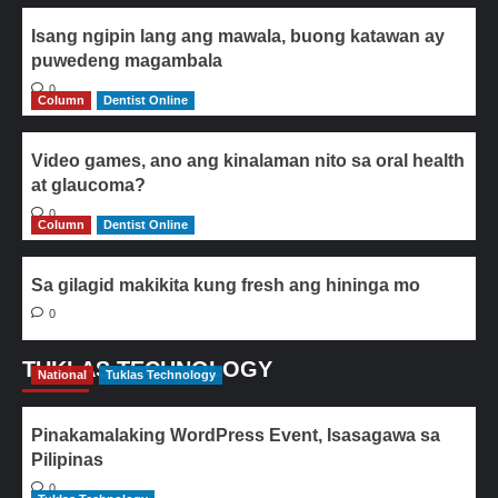
Isang ngipin lang ang mawala, buong katawan ay
puwedeng magambala
0
Column
Dentist Online
Video games, ano ang kinalaman nito sa oral health
at glaucoma?
0
Column
Dentist Online
Sa gilagid makikita kung fresh ang hininga mo
0
TUKLAS TECHNOLOGY
National
Tuklas Technology
Pinakamalaking WordPress Event, Isasagawa sa
Pilipinas
0