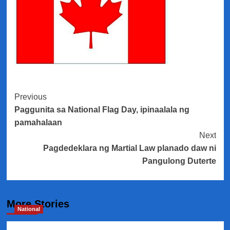
Post
Previous
Paggunita sa National Flag Day, ipinaalala ng
Navigation
pamahalaan
Next
Pagdedeklara ng Martial Law planado daw ni
Pangulong Duterte
More Stories
National