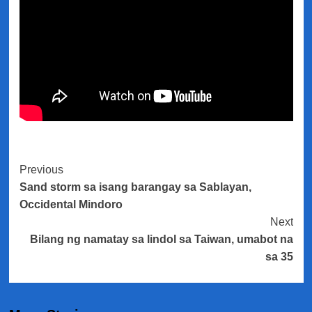
Post
Previous
Sand storm sa isang barangay sa Sablayan,
Navigation
Occidental Mindoro
Next
Bilang ng namatay sa lindol sa Taiwan, umabot na
sa 35