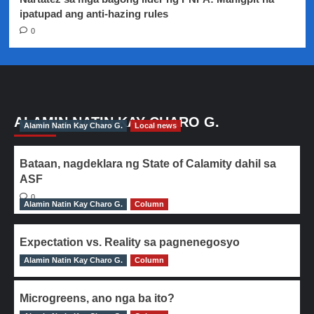
ipatupad ang anti-hazing rules
0
ALAMIN NATIN KAY CHARO G.
Alamin Natin Kay Charo G.
Local news
Bataan, nagdeklara ng State of Calamity dahil sa
ASF
0
Alamin Natin Kay Charo G.
Column
Expectation vs. Reality sa pagnenegosyo
Alamin Natin Kay Charo G.
0
Column
Microgreens, ano nga ba ito?