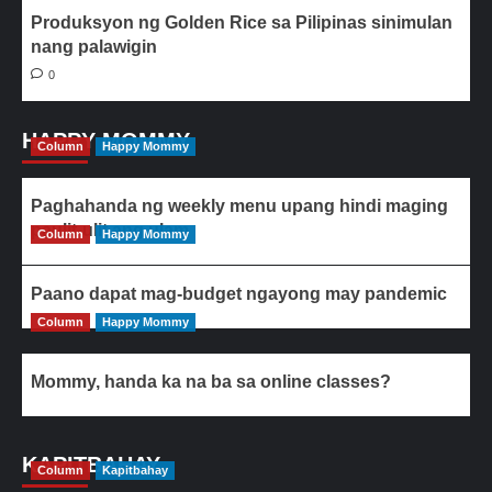
Produksyon ng Golden Rice sa Pilipinas sinimulan
nang palawigin
0
HAPPY MOMMY
Column
Happy Mommy
Paghahanda ng weekly menu upang hindi maging
paulit-ulit ang ulam
Column
Happy Mommy
Paano dapat mag-budget ngayong may pandemic
Column
Happy Mommy
Mommy, handa ka na ba sa online classes?
KAPITBAHAY
Column
Kapitbahay