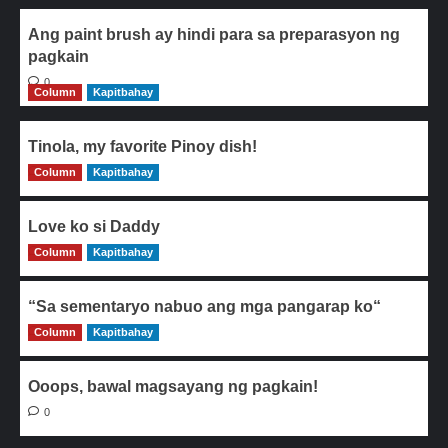
Ang paint brush ay hindi para sa preparasyon ng
pagkain
0
Column
Kapitbahay
Tinola, my favorite Pinoy dish!
Column
0
Kapitbahay
Love ko si Daddy
Column
0
Kapitbahay
“Sa sementaryo nabuo ang mga pangarap ko“
Column
0
Kapitbahay
Ooops, bawal magsayang ng pagkain!
0