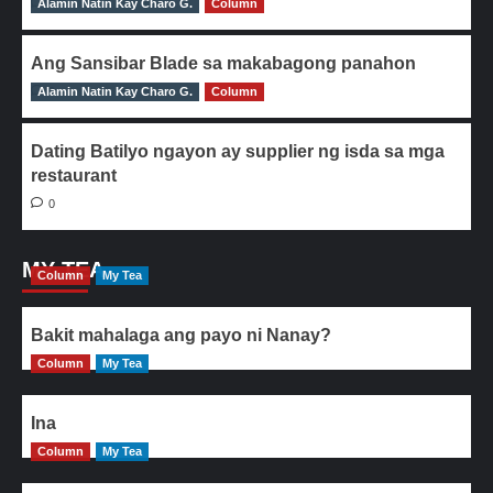
Alamin Natin Kay Charo G.
0
Column
Ang Sansibar Blade sa makabagong panahon
Alamin Natin Kay Charo G.
0
Column
Dating Batilyo ngayon ay supplier ng isda sa mga
restaurant
0
MY TEA
Column
My Tea
Bakit mahalaga ang payo ni Nanay?
Column
My Tea
Ina
Column
My Tea