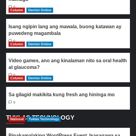
0
Column
Dentist Online
Isang ngipin lang ang mawala, buong katawan ay
puwedeng magambala
0
Column
Dentist Online
Video games, ano ang kinalaman nito sa oral health
at glaucoma?
0
Column
Dentist Online
Sa gilagid makikita kung fresh ang hininga mo
0
TUKLAS TECHNOLOGY
National
Tuklas Technology
Pinakamalaking WordPress Event, Isasagawa sa