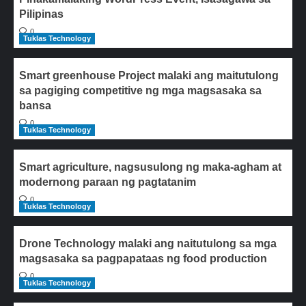
Pilipinas
0
Tuklas Technology
Smart greenhouse Project malaki ang maitutulong
sa pagiging competitive ng mga magsasaka sa
bansa
0
Tuklas Technology
Smart agriculture, nagsusulong ng maka-agham at
modernong paraan ng pagtatanim
0
Tuklas Technology
Drone Technology malaki ang naitutulong sa mga
magsasaka sa pagpapataas ng food production
0
Tuklas Technology