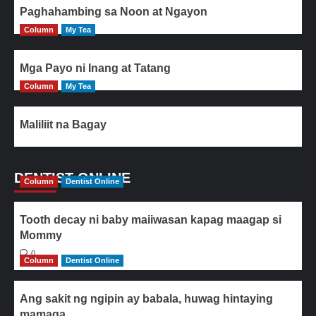
Paghahambing sa Noon at Ngayon
Column
My Tea
Mga Payo ni Inang at Tatang
Column
My Tea
Maliliit na Bagay
DENTIST ONLINE
Column
Dentist Online
Tooth decay ni baby maiiwasan kapag maagap si
Mommy
0
Column
Dentist Online
Ang sakit ng ngipin ay babala, huwag hintaying
mamaga