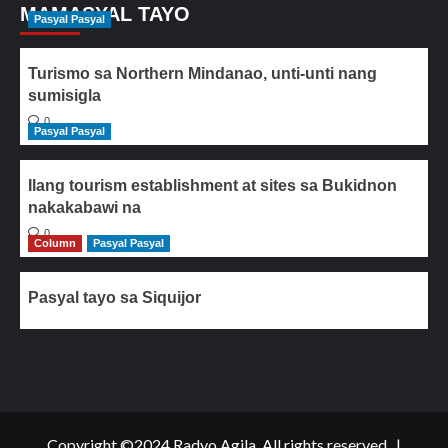
MAMASYAL TAYO
Pasyal Pasyal
Turismo sa Northern Mindanao, unti-unti nang
sumisigla
0
Pasyal Pasyal
Ilang tourism establishment at sites sa Bukidnon
nakakabawi na
0
Column
Pasyal Pasyal
Pasyal tayo sa Siquijor
Copyright ©2024 Radyo Agila. All rights reserved..
|