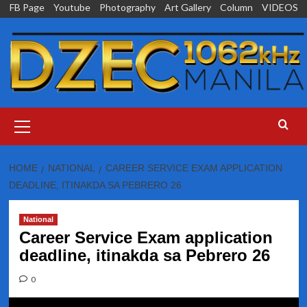
Skip
FB Page
Youtube
Photography
Art Gallery
Column
VIDEOS
to
content
Primary
Menu
HOME
NATIONAL
CAREER SERVICE EXAM APPLICATION
DEADLINE, ITINAKDA SA PEBRERO 26
National
Career Service Exam application
deadline, itinakda sa Pebrero 26
0