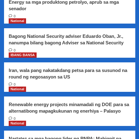
Energy sa mga produktong petrolyo, aprub sa mga
senador
0
National
Bagong National Security adviser Eduardo Oban, Jr.,
nanumpa bilang bagong Adviser sa National Security
0
IBANG BANSA
Iran, wala pang nakatakdang petsa para sa susunod na
round ng negosasyon sa US
0
National
Renewable energy projects minamadali ng DOE para sa
alternatibong mapagkukunan ng enerhiya – Palasyo
0
National
Nartatez sa mga bagong lider ng PNPA: Mahigpit na