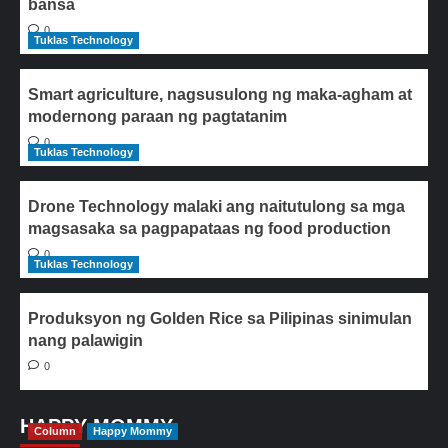
bansa
0
Tuklas Technology
Smart agriculture, nagsusulong ng maka-agham at
modernong paraan ng pagtatanim
0
Tuklas Technology
Drone Technology malaki ang naitutulong sa mga
magsasaka sa pagpapataas ng food production
0
Tuklas Technology
Produksyon ng Golden Rice sa Pilipinas sinimulan
nang palawigin
0
HAPPY MOMMY
Column
Happy Mommy