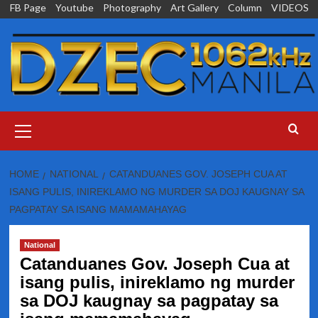
Skip
FB Page
Youtube
Photography
Art Gallery
Column
VIDEOS
to
content
Primary
Menu
HOME
NATIONAL
CATANDUANES GOV. JOSEPH CUA AT
ISANG PULIS, INIREKLAMO NG MURDER SA DOJ KAUGNAY SA
PAGPATAY SA ISANG MAMAMAHAYAG
National
Catanduanes Gov. Joseph Cua at
isang pulis, inireklamo ng murder
sa DOJ kaugnay sa pagpatay sa