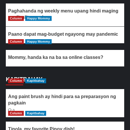
Paghahanda ng weekly menu upang hindi maging
paulit-ulit ang ulam
Column
Happy Mommy
Paano dapat mag-budget ngayong may pandemic
Column
Happy Mommy
Mommy, handa ka na ba sa online classes?
KAPITBAHAY
Column
Kapitbahay
Ang paint brush ay hindi para sa preparasyon ng
pagkain
0
Column
Kapitbahay
Tinola, my favorite Pinoy dish!