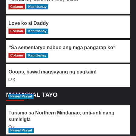
Column
0
Kapitbahay
Love ko si Daddy
Column
0
Kapitbahay
“Sa sementaryo nabuo ang mga pangarap ko“
Column
0
Kapitbahay
Ooops, bawal magsayang ng pagkain!
0
MAMASYAL TAYO
Pasyal Pasyal
Turismo sa Northern Mindanao, unti-unti nang
sumisigla
0
Pasyal Pasyal