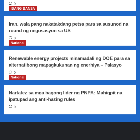
0
IBANG BANSA
Iran, wala pang nakatakdang petsa para sa susunod na
round ng negosasyon sa US
0
National
Renewable energy projects minamadali ng DOE para sa
alternatibong mapagkukunan ng enerhiya – Palasyo
0
National
Nartatez sa mga bagong lider ng PNPA: Mahigpit na
ipatupad ang anti-hazing rules
0