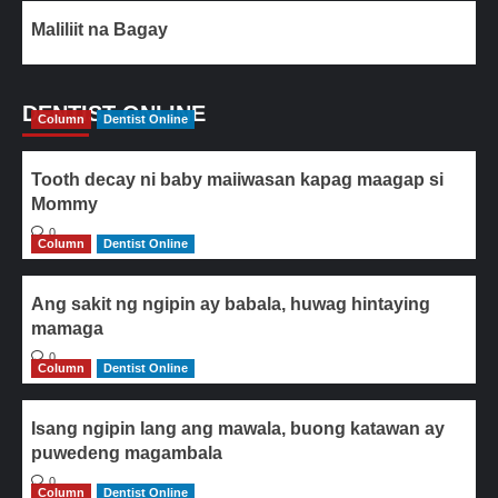
Maliliit na Bagay
DENTIST ONLINE
Column
Dentist Online
Tooth decay ni baby maiiwasan kapag maagap si
Mommy
0
Column
Dentist Online
Ang sakit ng ngipin ay babala, huwag hintaying
mamaga
0
Column
Dentist Online
Isang ngipin lang ang mawala, buong katawan ay
puwedeng magambala
0
Column
Dentist Online