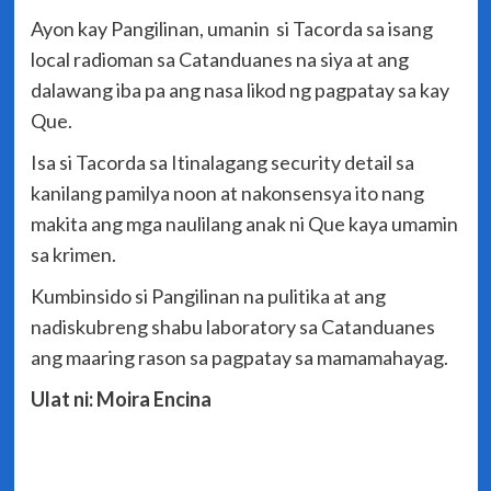
Ayon kay Pangilinan, umanin si Tacorda sa isang
local radioman sa Catanduanes na siya at ang
dalawang iba pa ang nasa likod ng pagpatay sa kay
Que.
Isa si Tacorda sa Itinalagang security detail sa
kanilang pamilya noon at nakonsensya ito nang
makita ang mga naulilang anak ni Que kaya umamin
sa krimen.
Kumbinsido si Pangilinan na pulitika at ang
nadiskubreng shabu laboratory sa Catanduanes
ang maaring rason sa pagpatay sa mamamahayag.
Ulat ni: Moira Encina