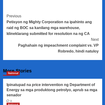
Post
Previous
Petisyon ng Mighty Corporation na ipahinto ang
Navigation
raid ng BOC sa kanilang mga warehouse,
Idineklarang submitted for resolution na ng CA
Next
Paghahain ng impeachment complaint vs. VP
Robredo, hindi natuloy
More Stories
National
Ipinatupad na price intervention ng Department of
Energy sa mga produktong petrolyo, aprub sa mga
senador
0
National