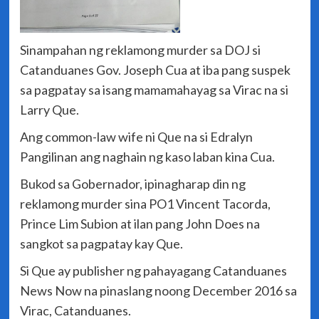
Sinampahan ng reklamong murder sa DOJ si
Catanduanes Gov. Joseph Cua at iba pang suspek
sa pagpatay sa isang mamamahayag sa Virac na si
Larry Que.
Ang common-law wife ni Que na si Edralyn
Pangilinan ang naghain ng kaso laban kina Cua.
Bukod sa Gobernador, ipinagharap din ng
reklamong murder sina PO1 Vincent Tacorda,
Prince Lim Subion at ilan pang John Does na
sangkot sa pagpatay kay Que.
Si Que ay publisher ng pahayagang Catanduanes
News Now na pinaslang noong December 2016 sa
Virac, Catanduanes.