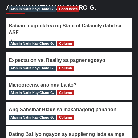
ALAMIN NATIN KAY CHARO G.
Alamin Natin Kay Charo G.
Local news
Bataan, nagdeklara ng State of Calamity dahil sa
ASF
0
Alamin Natin Kay Charo G.
Column
Expectation vs. Reality sa pagnenegosyo
Alamin Natin Kay Charo G.
0
Column
Microgreens, ano nga ba ito?
Alamin Natin Kay Charo G.
0
Column
Ang Sansibar Blade sa makabagong panahon
Alamin Natin Kay Charo G.
0
Column
Dating Batilyo ngayon ay supplier ng isda sa mga