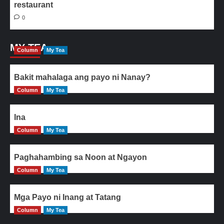
restaurant
0
MY TEA
Column
My Tea
Bakit mahalaga ang payo ni Nanay?
Column
My Tea
Ina
Column
My Tea
Paghahambing sa Noon at Ngayon
Column
My Tea
Mga Payo ni Inang at Tatang
Column
My Tea