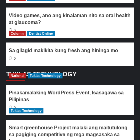
Video games, ano ang kinalaman nito sa oral health
at glaucoma?
0
Column
Dentist Online
Sa gilagid makikita kung fresh ang hininga mo
0
TUKLAS TECHNOLOGY
National
Tuklas Technology
Pinakamalaking WordPress Event, Isasagawa sa
Pilipinas
0
Tuklas Technology
Smart greenhouse Project malaki ang maitutulong
sa pagiging competitive ng mga magsasaka sa