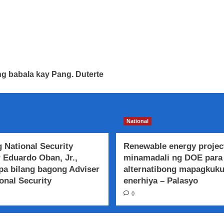
ng babala kay Pang. Duterte
National
 National Security
Renewable energy projec
 Eduardo Oban, Jr.,
minamadali ng DOE para
a bilang bagong Adviser
alternatibong mapagkuk
onal Security
enerhiya – Palasyo
0