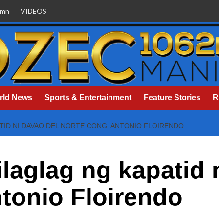
umn
VIDEOS
rld News
Sports & Entertainment
Feature Stories
R
ATID NI DAVAO DEL NORTE CONG. ANTONIO FLOIRENDO
ilaglag ng kapatid 
tonio Floirendo