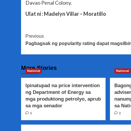
Davao Penal Colony.
Ulat ni : Madelyn Villar – Moratillo
Post
Previous
Pagbagsak ng popularity rating dapat magsilbi
Navigation
More Stories
National
National
Ipinatupad na price intervention
Bagong
ng Department of Energy sa
adviser
mga produktong petrolyo, aprub
nanump
sa mga senador
sa Nati
0
0