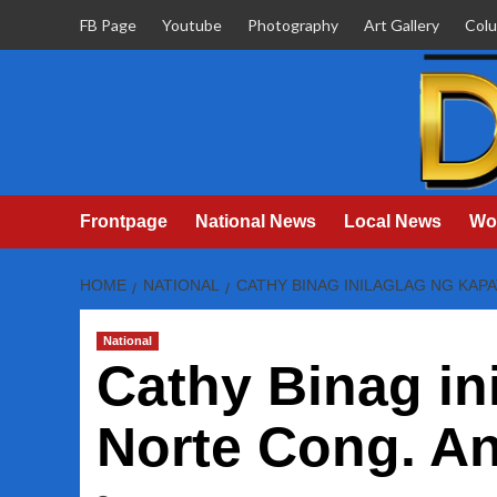
Skip
FB Page
Youtube
Photography
Art Gallery
Col
to
content
Frontpage
National News
Local News
Wo
HOME
NATIONAL
CATHY BINAG INILAGLAG NG KAP
National
Cathy Binag in
Norte Cong. An