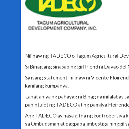
Nilinaw ng TADECO o Tagum Agricultural Devel
Si Binag ang sinasabing girlfriend ni Davao de
Sa isang statement, nilinaw ni Vicente Floiren
kanilang kumpanya.
Lahat aniya ng pahayag ni Binag na inilalabas s
pahintulot ng TADECO at ng pamilya Floirendo
Ang TADECO ay nasa gitna ng kontrobersiya ka
sa Ombudsman at pagpapa-imbestiga hinggil sa