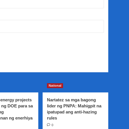
National
energy projects
Nartatez sa mga bagong
 ng DOE para sa
lider ng PNPA: Mahigpit na
ng
ipatupad ang anti-hazing
nan ng enerhiya
rules
0