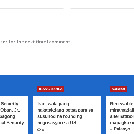
ser for the next time I comment.
IBANG BANSA
National
 Security
Iran, wala pang
Renewable 
Oban, Jr.,
nakatakdang petsa para sa
minamadali
 bagong
susunod na round ng
alternatibo
nal Security
negosasyon sa US
mapagkuku
– Palasyo
0