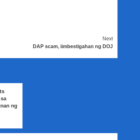
Next
DAP scam, iimbestigahan ng DOJ
ts
 sa
unan ng