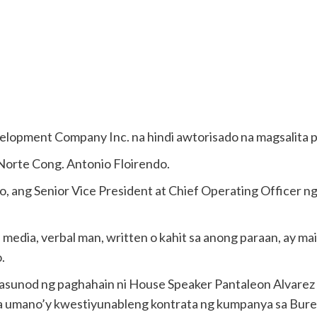
opment Company Inc. na hindi awtorisado na magsalita p
l Norte Cong. Antonio Floirendo.
do, ang Senior Vice President at Chief Operating Officer 
a media, verbal man, written o kahit sa anong paraan, ay mai
.
sunod ng paghahain ni House Speaker Pantaleon Alvarez 
 umano’y kwestiyunableng kontrata ng kumpanya sa Bureau