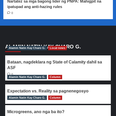
Nartatez sa mga bagong lider ng PNPA: Mahigpit na
ipatupad ang anti-hazing rules
0
ALAMIN NATIN KAY CHARO G.
Alamin Natin Kay Charo G.
Local news
Bataan, nagdeklara ng State of Calamity dahil sa
ASF
0
Alamin Natin Kay Charo G.
Column
Expectation vs. Reality sa pagnenegosyo
Alamin Natin Kay Charo G.
0
Column
Microgreens, ano nga ba ito?