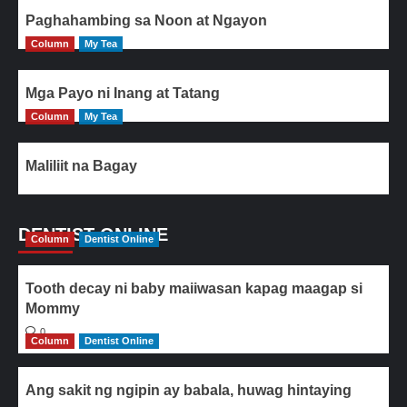
Paghahambing sa Noon at Ngayon
Column
My Tea
Mga Payo ni Inang at Tatang
Column
My Tea
Maliliit na Bagay
DENTIST ONLINE
Column
Dentist Online
Tooth decay ni baby maiiwasan kapag maagap si
Mommy
0
Column
Dentist Online
Ang sakit ng ngipin ay babala, huwag hintaying