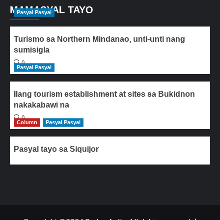
MAMASYAL TAYO
Pasyal Pasyal
Turismo sa Northern Mindanao, unti-unti nang
sumisigla
0
Pasyal Pasyal
Ilang tourism establishment at sites sa Bukidnon
nakakabawi na
0
Column
Pasyal Pasyal
Pasyal tayo sa Siquijor