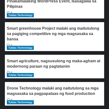
Pinakamalaking WordPress Event, Isasagawa sa
Pilipinas
0
Tuklas Technology
Smart greenhouse Project malaki ang maitutulong
sa pagiging competitive ng mga magsasaka sa
bansa
0
Tuklas Technology
Smart agriculture, nagsusulong ng maka-agham at
modernong paraan ng pagtatanim
0
Tuklas Technology
Drone Technology malaki ang naitutulong sa mga
magsasaka sa pagpapataas ng food production
0
Tuklas Technology