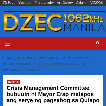
Skip
FB Page
Youtube
Photography
Art Gallery
Column
VIDEOS
to
content
Primary
Menu
HOME
NATIONAL
CRISIS MANAGEMENT COMMITTEE,
BUBUUIN NI MAYOR ERAP MATAPOS ANG SERYE NG
PAGSABOG SA QUIAPO
National
Crisis Management Committee,
bubuuin ni Mayor Erap matapos
ang serye ng pagsabog sa Quiapo