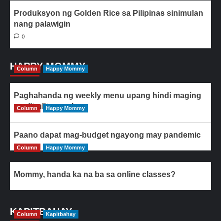
Produksyon ng Golden Rice sa Pilipinas sinimulan
nang palawigin
0
HAPPY MOMMY
Column
Happy Mommy
Paghahanda ng weekly menu upang hindi maging
paulit-ulit ang ulam
Column
Happy Mommy
Paano dapat mag-budget ngayong may pandemic
Column
Happy Mommy
Mommy, handa ka na ba sa online classes?
KAPITBAHAY
Column
Kapitbahay