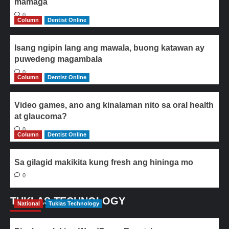
mamaga
0
Column
Dentist Online
Isang ngipin lang ang mawala, buong katawan ay
puwedeng magambala
0
Column
Dentist Online
Video games, ano ang kinalaman nito sa oral health
at glaucoma?
0
Column
Dentist Online
Sa gilagid makikita kung fresh ang hininga mo
0
TUKLAS TECHNOLOGY
National
Tuklas Technology