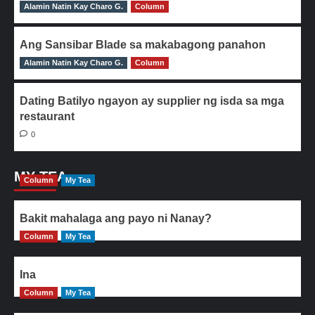
Alamin Natin Kay Charo G.
0
Column
Ang Sansibar Blade sa makabagong panahon
Alamin Natin Kay Charo G.
0
Column
Dating Batilyo ngayon ay supplier ng isda sa mga
restaurant
0
MY TEA
Column
My Tea
Bakit mahalaga ang payo ni Nanay?
Column
My Tea
Ina
Column
My Tea