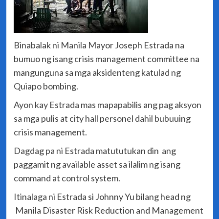
Binabalak ni Manila Mayor Joseph Estrada na
bumuo ng isang crisis management committee na
mangunguna sa mga aksidenteng katulad ng
Quiapo bombing.
Ayon kay Estrada mas mapapabilis ang pag aksyon
sa mga pulis at city hall personel dahil bubuuing
crisis management.
Dagdag pa ni Estrada matututukan din ang
paggamit ng available asset sa ilalim ng isang
command at control system.
Itinalaga ni Estrada si Johnny Yu bilang head ng
Manila Disaster Risk Reduction and Management