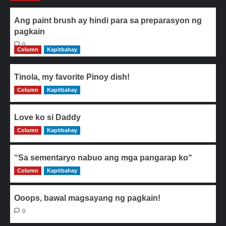
Ang paint brush ay hindi para sa preparasyon ng
pagkain
0
Column
Kapitbahay
Tinola, my favorite Pinoy dish!
Column
0
Kapitbahay
Love ko si Daddy
Column
0
Kapitbahay
“Sa sementaryo nabuo ang mga pangarap ko“
Column
0
Kapitbahay
Ooops, bawal magsayang ng pagkain!
0