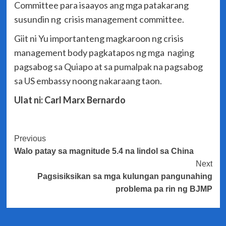
Committee para isaayos ang mga patakarang
susundin ng crisis management committee.
Giit ni Yu importanteng magkaroon ng crisis
management body pagkatapos ng mga naging
pagsabog sa Quiapo at sa pumalpak na pagsabog
sa US embassy noong nakaraang taon.
Ulat ni: Carl Marx Bernardo
Post
Previous
Walo patay sa magnitude 5.4 na lindol sa China
Navigation
Next
Pagsisiksikan sa mga kulungan pangunahing
problema pa rin ng BJMP