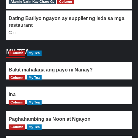
Alamin Natin Kay Charo G.
0
Column
Dating Batilyo ngayon ay supplier ng isda sa mga
restaurant
0
MY TEA
Column
My Tea
Bakit mahalaga ang payo ni Nanay?
Column
My Tea
Ina
Column
My Tea
Paghahambing sa Noon at Ngayon
Column
My Tea