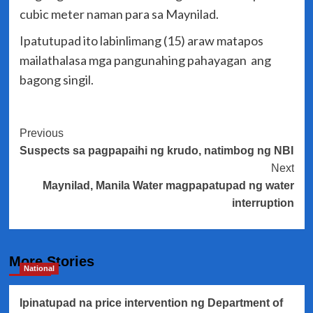
cubic meter naman para sa Maynilad.
Ipatutupad ito labinlimang (15) araw matapos
mailathalasa mga pangunahing pahayagan ang
bagong singil.
Post
Previous
Suspects sa pagpapaihi ng krudo, natimbog ng NBI
Navigation
Next
Maynilad, Manila Water magpapatupad ng water
interruption
More Stories
National
Ipinatupad na price intervention ng Department of