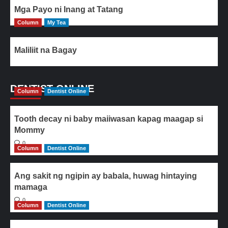
Mga Payo ni Inang at Tatang
Column
My Tea
Maliliit na Bagay
DENTIST ONLINE
Column
Dentist Online
Tooth decay ni baby maiiwasan kapag maagap si
Mommy
0
Column
Dentist Online
Ang sakit ng ngipin ay babala, huwag hintaying
mamaga
0
Column
Dentist Online