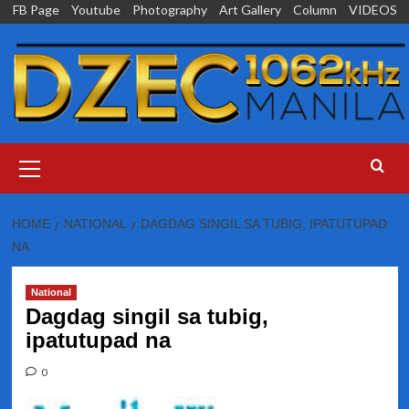
Skip
FB Page
Youtube
Photography
Art Gallery
Column
VIDEOS
to
content
Primary
Menu
HOME
NATIONAL
DAGDAG SINGIL SA TUBIG, IPATUTUPAD
NA
National
Dagdag singil sa tubig,
ipatutupad na
0