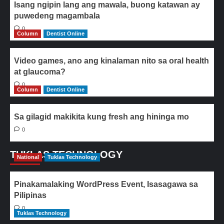
Isang ngipin lang ang mawala, buong katawan ay
puwedeng magambala
0
Column
Dentist Online
Video games, ano ang kinalaman nito sa oral health
at glaucoma?
0
Column
Dentist Online
Sa gilagid makikita kung fresh ang hininga mo
0
TUKLAS TECHNOLOGY
National
Tuklas Technology
Pinakamalaking WordPress Event, Isasagawa sa
Pilipinas
0
Tuklas Technology