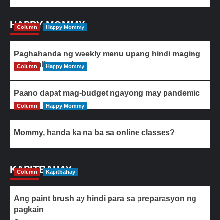
HAPPY MOMMY
Column
Happy Mommy
Paghahanda ng weekly menu upang hindi maging
paulit-ulit ang ulam
Column
Happy Mommy
Paano dapat mag-budget ngayong may pandemic
Column
Happy Mommy
Mommy, handa ka na ba sa online classes?
KAPITBAHAY
Column
Kapitbahay
Ang paint brush ay hindi para sa preparasyon ng
pagkain