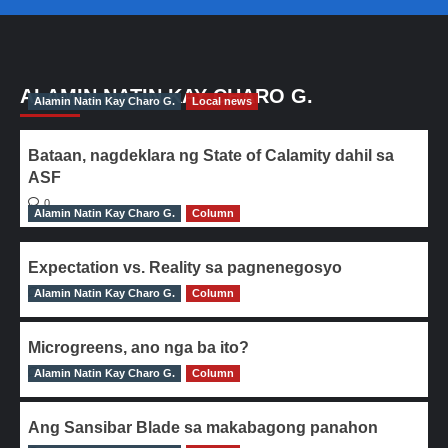
ALAMIN NATIN KAY CHARO G.
Alamin Natin Kay Charo G.
Local news
Bataan, nagdeklara ng State of Calamity dahil sa
ASF
0
Alamin Natin Kay Charo G.
Column
Expectation vs. Reality sa pagnenegosyo
Alamin Natin Kay Charo G.
0
Column
Microgreens, ano nga ba ito?
Alamin Natin Kay Charo G.
0
Column
Ang Sansibar Blade sa makabagong panahon