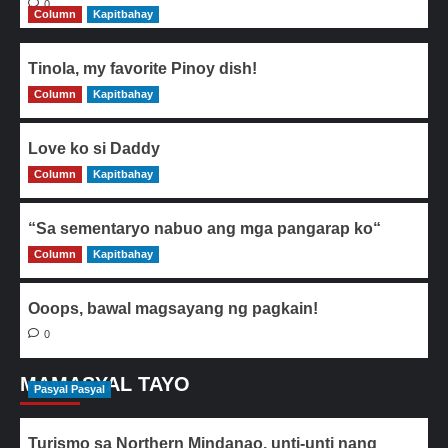
0
Column
Kapitbahay
Tinola, my favorite Pinoy dish!
Column
0
Kapitbahay
Love ko si Daddy
Column
0
Kapitbahay
“Sa sementaryo nabuo ang mga pangarap ko“
Column
0
Kapitbahay
Ooops, bawal magsayang ng pagkain!
0
MAMASYAL TAYO
Pasyal Pasyal
Turismo sa Northern Mindanao, unti-unti nang