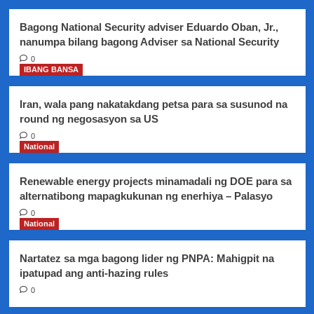
Bagong National Security adviser Eduardo Oban, Jr.,
nanumpa bilang bagong Adviser sa National Security
0
IBANG BANSA
Iran, wala pang nakatakdang petsa para sa susunod na
round ng negosasyon sa US
0
National
Renewable energy projects minamadali ng DOE para sa
alternatibong mapagkukunan ng enerhiya – Palasyo
0
National
Nartatez sa mga bagong lider ng PNPA: Mahigpit na
ipatupad ang anti-hazing rules
0