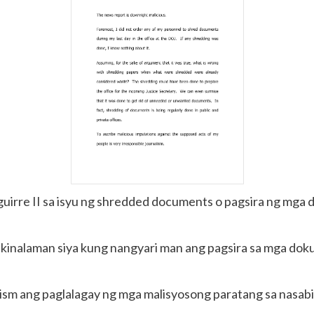
Aguirre II sa isyu ng shredded documents o pagsira ng mga
ay kinalaman siya kung nangyari man ang pagsira sa mga d
lism ang paglalagay ng mga malisyosong paratang sa nasab