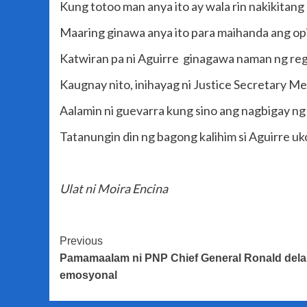
Kung totoo man anya ito ay wala rin nakikitang
Maaring ginawa anya ito para maihanda ang opi
Katwiran pa ni Aguirre ginagawa naman ng reg
Kaugnay nito, inihayag ni Justice Secretary 
Aalamin ni guevarra kung sino ang nagbigay ng
Tatanungin din ng bagong kalihim si Aguirre uko
Ulat ni Moira Encina
Post
Previous
Pamamaalam ni PNP Chief General Ronald dela
Navigation
emosyonal