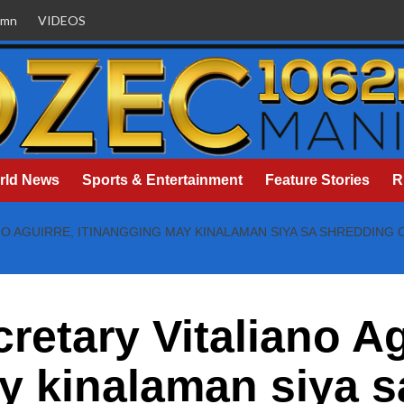
umn
VIDEOS
rld News
Sports & Entertainment
Feature Stories
R
NO AGUIRRE, ITINANGGING MAY KINALAMAN SIYA SA SHREDDIN
retary Vitaliano Ag
y kinalaman siya s