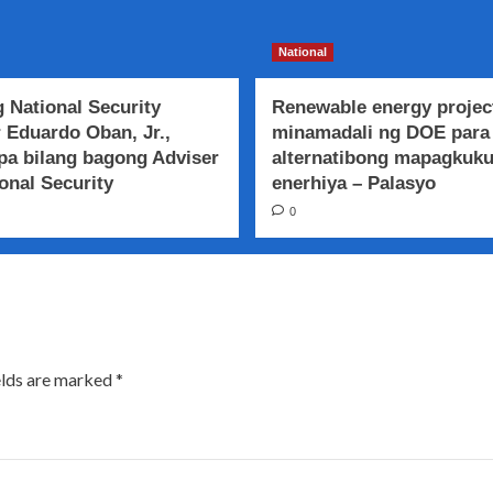
National
 National Security
Renewable energy projec
 Eduardo Oban, Jr.,
minamadali ng DOE para
a bilang bagong Adviser
alternatibong mapagkuk
onal Security
enerhiya – Palasyo
0
elds are marked
*