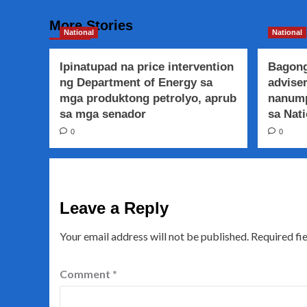
More Stories
National
National
Ipinatupad na price intervention
Bagong
ng Department of Energy sa
adviser
mga produktong petrolyo, aprub
nanump
sa mga senador
sa Nati
0
0
Leave a Reply
Your email address will not be published.
Required fi
Comment
*