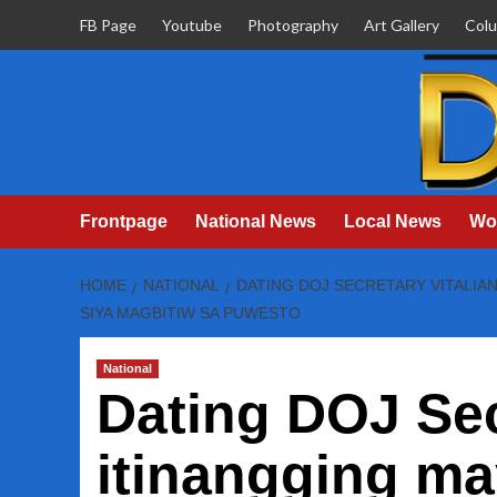
Skip
FB Page
Youtube
Photography
Art Gallery
Col
to
content
Frontpage
National News
Local News
Wo
HOME
NATIONAL
DATING DOJ SECRETARY VITALIA
SIYA MAGBITIW SA PUWESTO
National
Dating DOJ Sec
itinangging ma