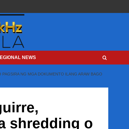
EGIONAL NEWS
G O PAGSIRA NG MGA DOKUMENTO ILANG ARAW BAGO
uirre,
a shredding o