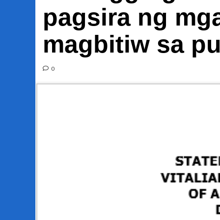
pagsira ng mg
magbitiw sa p
0