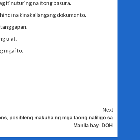
g itinuturing na itong basura.
a hindi na kinakailangang dokumento.
 tanggapan.
g ulat.
g mga ito.
Next
ions, posibleng makuha ng mga taong naliligo sa
Manila bay- DOH