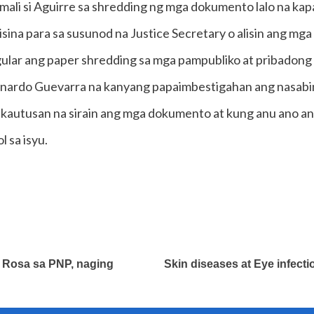
 mali si Aguirre sa shredding ng mga dokumento lalo na kapa
sina para sa susunod na Justice Secretary o alisin ang mg
ular ang paper shredding sa mga pampubliko at pribadong
Menardo Guevarra na kanyang papaimbestigahan ang nasabin
 kautusan na sirain ang mga dokumento at kung anu ano an
l sa isyu.
 Rosa sa PNP, naging
Skin diseases at Eye infect