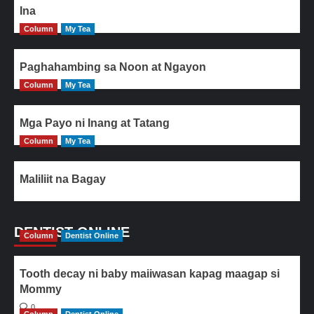
Ina
Column
My Tea
Paghahambing sa Noon at Ngayon
Column
My Tea
Mga Payo ni Inang at Tatang
Column
My Tea
Maliliit na Bagay
DENTIST ONLINE
Column
Dentist Online
Tooth decay ni baby maiiwasan kapag maagap si
Mommy
0