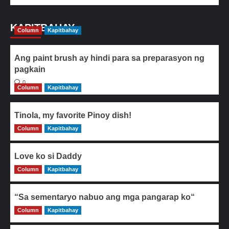
KAPITBAHAY
Column
Kapitbahay
Ang paint brush ay hindi para sa preparasyon ng
pagkain
0
Column
Kapitbahay
Tinola, my favorite Pinoy dish!
Column
0
Kapitbahay
Love ko si Daddy
Column
0
Kapitbahay
“Sa sementaryo nabuo ang mga pangarap ko“
Column
0
Kapitbahay