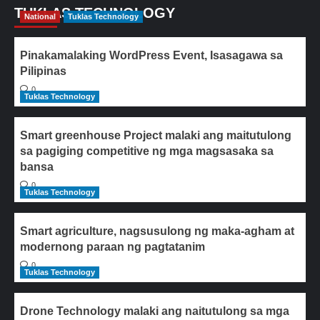
TUKLAS TECHNOLOGY
National
Tuklas Technology
Pinakamalaking WordPress Event, Isasagawa sa
Pilipinas
0
Tuklas Technology
Smart greenhouse Project malaki ang maitutulong
sa pagiging competitive ng mga magsasaka sa
bansa
0
Tuklas Technology
Smart agriculture, nagsusulong ng maka-agham at
modernong paraan ng pagtatanim
0
Tuklas Technology
Drone Technology malaki ang naitutulong sa mga