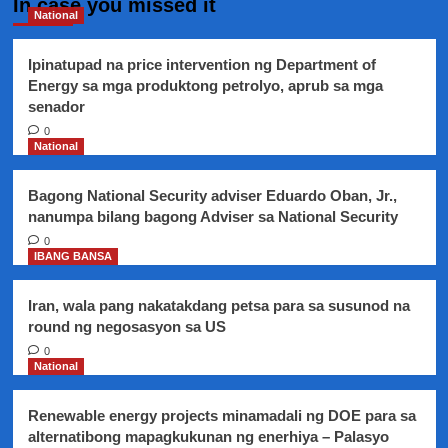
In case you missed it
National
Ipinatupad na price intervention ng Department of
Energy sa mga produktong petrolyo, aprub sa mga
senador
0
National
Bagong National Security adviser Eduardo Oban, Jr.,
nanumpa bilang bagong Adviser sa National Security
0
IBANG BANSA
Iran, wala pang nakatakdang petsa para sa susunod na
round ng negosasyon sa US
0
National
Renewable energy projects minamadali ng DOE para sa
alternatibong mapagkukunan ng enerhiya – Palasyo