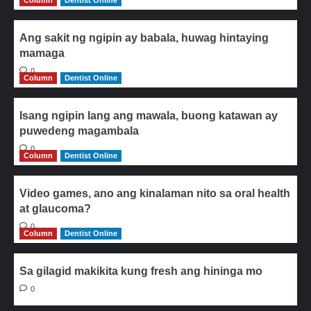
Column
Dentist Online
Ang sakit ng ngipin ay babala, huwag hintaying
mamaga
0
Column
Dentist Online
Isang ngipin lang ang mawala, buong katawan ay
puwedeng magambala
0
Column
Dentist Online
Video games, ano ang kinalaman nito sa oral health
at glaucoma?
0
Column
Dentist Online
Sa gilagid makikita kung fresh ang hininga mo
0