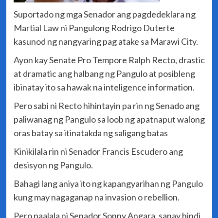
Suportado ng mga Senador ang pagdedeklara ng
Martial Law ni Pangulong Rodrigo Duterte
kasunod ng nangyaring pag atake sa Marawi City.
Ayon kay Senate Pro Tempore Ralph Recto, drastic
at dramatic ang halbang ng Pangulo at posibleng
ibinatay ito sa hawak na inteligence information.
Pero sabi ni Recto hihintayin pa rin ng Senado ang
paliwanag ng Pangulo sa loob ng apatnaput walong
oras batay sa itinatakda ng saligang batas
Kinikilala rin ni Senador Francis Escudero ang
desisyon ng Pangulo.
Bahagi lang aniya ito ng kapangyarihan ng Pangulo
kung may nagaganap na invasion o rebellion.
Pero paalala ni Senador Sonny Angara, sanay hindi