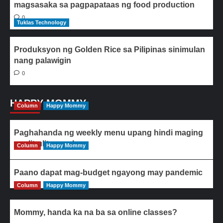
magsasaka sa pagpapataas ng food production
0
Tuklas Technology
Produksyon ng Golden Rice sa Pilipinas sinimulan
nang palawigin
0
HAPPY MOMMY
Column
Happy Mommy
Paghahanda ng weekly menu upang hindi maging
paulit-ulit ang ulam
Column
Happy Mommy
Paano dapat mag-budget ngayong may pandemic
Column
Happy Mommy
Mommy, handa ka na ba sa online classes?