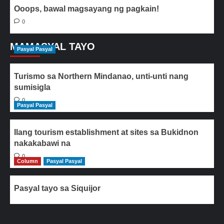
Ooops, bawal magsayang ng pagkain!
0
MAMASYAL TAYO
Pasyal Pasyal
Turismo sa Northern Mindanao, unti-unti nang
sumisigla
0
Pasyal Pasyal
Ilang tourism establishment at sites sa Bukidnon
nakakabawi na
0
Column
Pasyal Pasyal
Pasyal tayo sa Siquijor