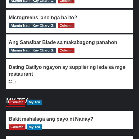
Alamin Natin Kay Charo G.
0
Column
Microgreens, ano nga ba ito?
Alamin Natin Kay Charo G.
0
Column
Ang Sansibar Blade sa makabagong panahon
Alamin Natin Kay Charo G.
0
Column
Dating Batilyo ngayon ay supplier ng isda sa mga
restaurant
0
MY TEA
Column
My Tea
Bakit mahalaga ang payo ni Nanay?
Column
My Tea