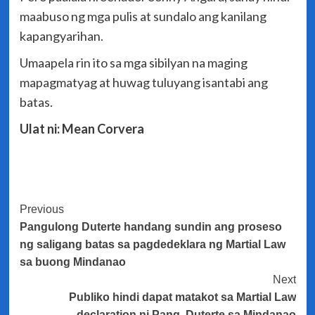
maabuso ng mga pulis at sundalo ang kanilang
kapangyarihan.
Umaapela rin ito sa mga sibilyan na maging
mapagmatyag at huwag tuluyang isantabi ang
batas.
Ulat ni: Mean Corvera
Post
Previous
Pangulong Duterte handang sundin ang proseso
Navigation
ng saligang batas sa pagdedeklara ng Martial Law
sa buong Mindanao
Next
Publiko hindi dapat matakot sa Martial Law
declaration ni Pang. Duterte sa Mindanao