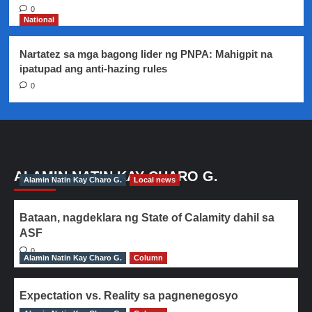
0
National
Nartatez sa mga bagong lider ng PNPA: Mahigpit na
ipatupad ang anti-hazing rules
0
ALAMIN NATIN KAY CHARO G.
Alamin Natin Kay Charo G.
Local news
Bataan, nagdeklara ng State of Calamity dahil sa
ASF
0
Alamin Natin Kay Charo G.
Column
Expectation vs. Reality sa pagnenegosyo