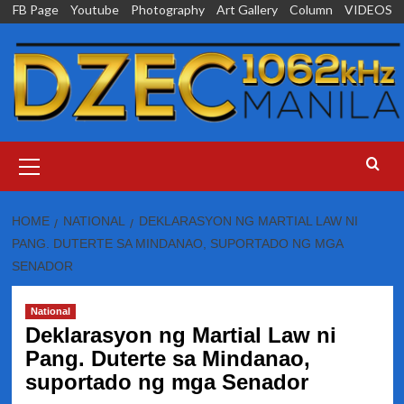
Skip
FB Page
Youtube
Photography
Art Gallery
Column
VIDEOS
to
content
Primary
Menu
HOME
NATIONAL
DEKLARASYON NG MARTIAL LAW NI
PANG. DUTERTE SA MINDANAO, SUPORTADO NG MGA
SENADOR
National
Deklarasyon ng Martial Law ni
Pang. Duterte sa Mindanao,
suportado ng mga Senador