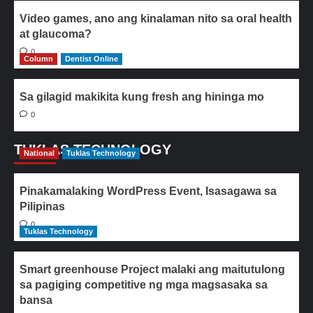
Video games, ano ang kinalaman nito sa oral health
at glaucoma?
0
Column
Dentist Online
Sa gilagid makikita kung fresh ang hininga mo
0
TUKLAS TECHNOLOGY
National
Tuklas Technology
Pinakamalaking WordPress Event, Isasagawa sa
Pilipinas
0
Tuklas Technology
Smart greenhouse Project malaki ang maitutulong
sa pagiging competitive ng mga magsasaka sa
bansa