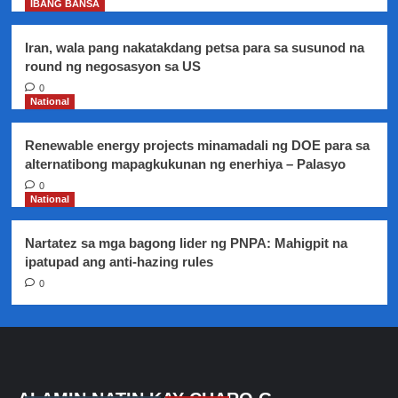
IBANG BANSA
Iran, wala pang nakatakdang petsa para sa susunod na
round ng negosasyon sa US
0
National
Renewable energy projects minamadali ng DOE para sa
alternatibong mapagkukunan ng enerhiya – Palasyo
0
National
Nartatez sa mga bagong lider ng PNPA: Mahigpit na
ipatupad ang anti-hazing rules
0