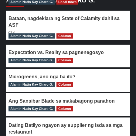
ALAMIN NATIN KAY CHARO G.
Alamin Natin Kay Charo G.
Local news
Bataan, nagdeklara ng State of Calamity dahil sa
ASF
0
Alamin Natin Kay Charo G.
Column
Expectation vs. Reality sa pagnenegosyo
Alamin Natin Kay Charo G.
0
Column
Microgreens, ano nga ba ito?
Alamin Natin Kay Charo G.
0
Column
Ang Sansibar Blade sa makabagong panahon
Alamin Natin Kay Charo G.
0
Column
Dating Batilyo ngayon ay supplier ng isda sa mga
restaurant