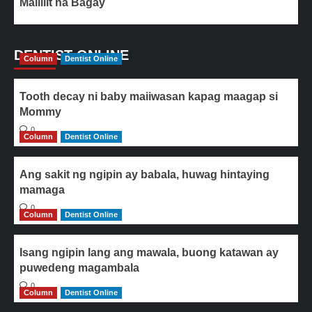
Maliliit na Bagay
DENTIST ONLINE
Column
Dentist Online
Tooth decay ni baby maiiwasan kapag maagap si
Mommy
0
Column
Dentist Online
Ang sakit ng ngipin ay babala, huwag hintaying
mamaga
0
Column
Dentist Online
Isang ngipin lang ang mawala, buong katawan ay
puwedeng magambala
0
Column
Dentist Online