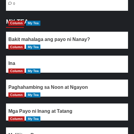
0
MY TEA
Column
My Tea
Bakit mahalaga ang payo ni Nanay?
Column
My Tea
Ina
Column
My Tea
Paghahambing sa Noon at Ngayon
Column
My Tea
Mga Payo ni Inang at Tatang
Column
My Tea