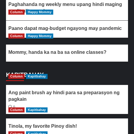
Paghahanda ng weekly menu upang hindi maging
paulit-ulit ang ulam
Column
Happy Mommy
Paano dapat mag-budget ngayong may pandemic
Column
Happy Mommy
Mommy, handa ka na ba sa online classes?
KAPITBAHAY
Column
Kapitbahay
Ang paint brush ay hindi para sa preparasyon ng
pagkain
0
Column
Kapitbahay
Tinola, my favorite Pinoy dish!
Column
0
Kapitbahay