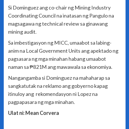
Si Dominguez ang co-chair ng Mining Industry
Coordinating Council na inatasan ng Pangulo na
magsagawa ng technical review sa ginawang
mining audit.
Sa imbestigasyon ng MICC, umaabot sa labing-
anim na Local Government Units ang apektado ng
pagsasara ng mga minahan habang umaabot
naman sa ₱821M ang mawawala sa ekonomiya.
Nangangamba si Dominguez na mahaharap sa
sangkatutak na reklamo ang gobyerno kapag
itinuloy ang rekomendasyon ni Lopez na
pagpapasara ng mga minahan.
Ulat ni: Mean Corvera