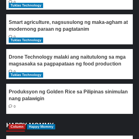
0
Tuklas Technology
Smart agriculture, nagsusulong ng maka-agham at
modernong paraan ng pagtatanim
0
Tuklas Technology
Drone Technology malaki ang naitutulong sa mga
magsasaka sa pagpapataas ng food production
0
Tuklas Technology
Produksyon ng Golden Rice sa Pilipinas sinimulan
nang palawigin
0
HAPPY MOMMY
Column
Happy Mommy