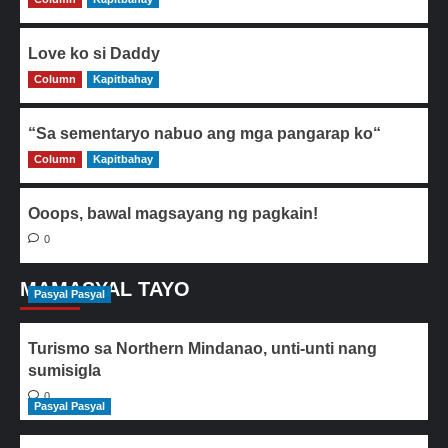
Love ko si Daddy
Column
0
Kapitbahay
“Sa sementaryo nabuo ang mga pangarap ko“
Column
0
Kapitbahay
Ooops, bawal magsayang ng pagkain!
0
MAMASYAL TAYO
Pasyal Pasyal
Turismo sa Northern Mindanao, unti-unti nang
sumisigla
0
Pasyal Pasyal