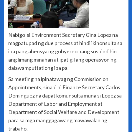
Nabigo si Environment Secretary Gina Lopez na
magpatupad ng due process at hindi ikinonsulta sa
iba pang ahensya ng gobyerno nang suspindihin
ang limang minahan at ipatigil ang operasyon ng
dalawamputtatlong iba pa.
Sa meeting na ipinatawag ng Commission on
Appointments, sinabi ni Finance Secretary Carlos
Dominguez na dapat komunsulta muna si Lopez sa
Department of Labor and Employment at
Department of Social Welfare and Development
para sa mga manggagawang mawawalan ng
trabaho.