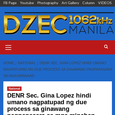
Skip
FB Page
Youtube
Photography
Art Gallery
Column
VIDEOS
to
content
Primary
Menu
HOME
NATIONAL
DENR SEC. GINA LOPEZ HINDI UMANO
NAGPATUPAD NG DUE PROCESS SA GINAWANG PAGPAPASARA
SA MGA MINAHAN
National
DENR Sec. Gina Lopez hindi
umano nagpatupad ng due
process sa ginawang