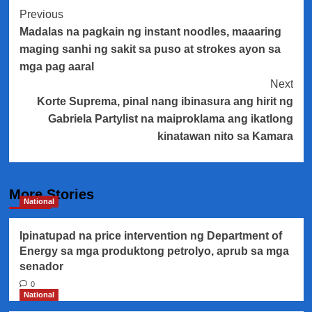
Post
Previous
Madalas na pagkain ng instant noodles, maaaring
Navigation
maging sanhi ng sakit sa puso at strokes ayon sa
mga pag aaral
Next
Korte Suprema, pinal nang ibinasura ang hirit ng
Gabriela Partylist na maiproklama ang ikatlong
kinatawan nito sa Kamara
More Stories
National
Ipinatupad na price intervention ng Department of
Energy sa mga produktong petrolyo, aprub sa mga
senador
0
National