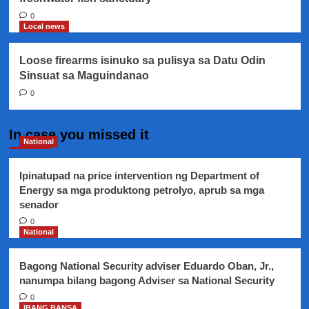
0
Local news
Loose firearms isinuko sa pulisya sa Datu Odin
Sinsuat sa Maguindanao
0
In case you missed it
National
Ipinatupad na price intervention ng Department of
Energy sa mga produktong petrolyo, aprub sa mga
senador
0
National
Bagong National Security adviser Eduardo Oban, Jr.,
nanumpa bilang bagong Adviser sa National Security
0
IBANG BANSA