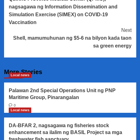
Navigation
nagsagawa ng Information Dissemination and
Simulation Exercise (SIMEX) on COVID-19
Vaccination
Next
Shell, mamumuhunan ng $5-6 na bilyon kada taon
sa green energy
More Stories
Local news
Palawan 2nd Special Operations Unit ng PNP
Maritime Group, Pinarangalan
0
Local news
DA-BFAR 2, nagsagawa ng fisheries stock
enhancement sa ilalim ng BASIL Project sa mga
freshwater fish sanctuary