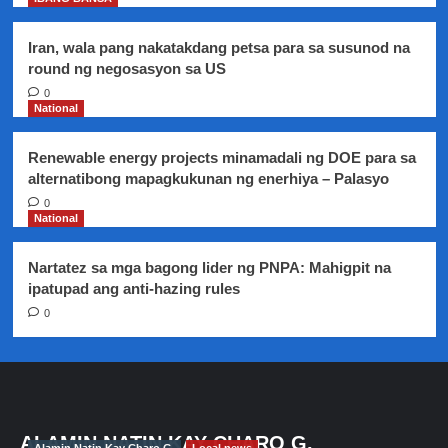
Iran, wala pang nakatakdang petsa para sa susunod na
round ng negosasyon sa US
0
National
Renewable energy projects minamadali ng DOE para sa
alternatibong mapagkukunan ng enerhiya – Palasyo
0
National
Nartatez sa mga bagong lider ng PNPA: Mahigpit na
ipatupad ang anti-hazing rules
0
ALAMIN NATIN KAY CHARO G.