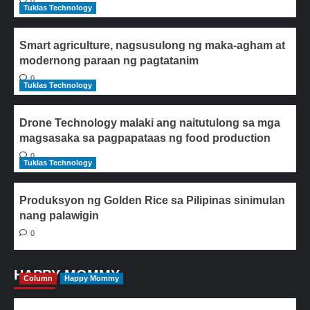
0
Tuklas Technology
Smart agriculture, nagsusulong ng maka-agham at
modernong paraan ng pagtatanim
0
Tuklas Technology
Drone Technology malaki ang naitutulong sa mga
magsasaka sa pagpapataas ng food production
0
Tuklas Technology
Produksyon ng Golden Rice sa Pilipinas sinimulan
nang palawigin
0
HAPPY MOMMY
Column
Happy Mommy