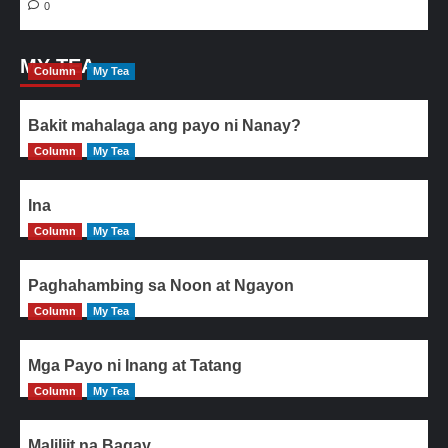
0
MY TEA
Column
My Tea
Bakit mahalaga ang payo ni Nanay?
Column
My Tea
Ina
Column
My Tea
Paghahambing sa Noon at Ngayon
Column
My Tea
Mga Payo ni Inang at Tatang
Column
My Tea
Maliliit na Bagay