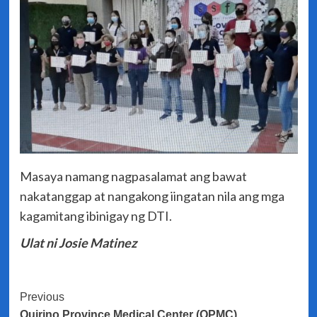
Masaya namang nagpasalamat ang bawat
nakatanggap at nangakong iingatan nila ang mga
kagamitang ibinigay ng DTI.
Ulat ni Josie Matinez
Post
Previous
Quirino Province Medical Center (QPMC),