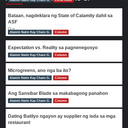
Alamin Natin Kay Charo G.
Local news
Bataan, nagdeklara ng State of Calamity dahil sa
ASF
0
Alamin Natin Kay Charo G.
Column
Expectation vs. Reality sa pagnenegosyo
Alamin Natin Kay Charo G.
0
Column
Microgreens, ano nga ba ito?
Alamin Natin Kay Charo G.
0
Column
Ang Sansibar Blade sa makabagong panahon
Alamin Natin Kay Charo G.
0
Column
Dating Batilyo ngayon ay supplier ng isda sa mga
restaurant