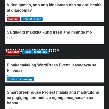
Video games, ano ang kinalaman nito sa oral health
at glaucoma?
0
Column
Dentist Online
Sa gilagid makikita kung fresh ang hininga mo
0
TUKLAS TECHNOLOGY
National
Tuklas Technology
Pinakamalaking WordPress Event, Isasagawa sa
Pilipinas
0
Tuklas Technology
Smart greenhouse Project malaki ang maitutulong
sa pagiging competitive ng mga magsasaka sa
bansa