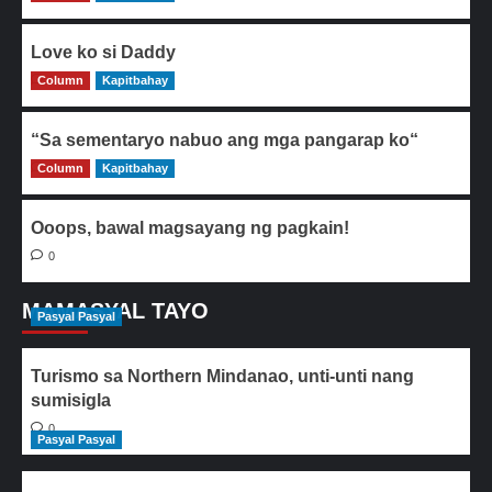
Love ko si Daddy
Column
0
Kapitbahay
“Sa sementaryo nabuo ang mga pangarap ko“
Column
0
Kapitbahay
Ooops, bawal magsayang ng pagkain!
0
MAMASYAL TAYO
Pasyal Pasyal
Turismo sa Northern Mindanao, unti-unti nang
sumisigla
0
Pasyal Pasyal