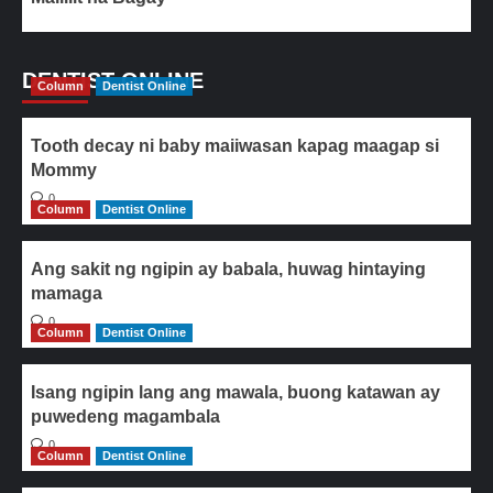
DENTIST ONLINE
Column
Dentist Online
Tooth decay ni baby maiiwasan kapag maagap si
Mommy
0
Column
Dentist Online
Ang sakit ng ngipin ay babala, huwag hintaying
mamaga
0
Column
Dentist Online
Isang ngipin lang ang mawala, buong katawan ay
puwedeng magambala
0
Column
Dentist Online