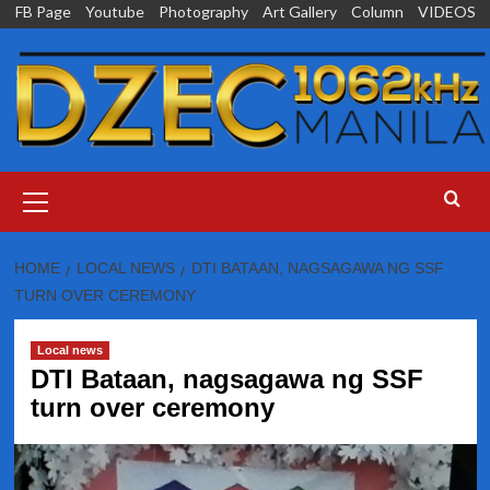
Skip
FB Page
Youtube
Photography
Art Gallery
Column
VIDEOS
to
content
Primary
Menu
HOME
LOCAL NEWS
DTI BATAAN, NAGSAGAWA NG SSF
TURN OVER CEREMONY
Local news
DTI Bataan, nagsagawa ng SSF
turn over ceremony