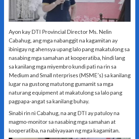
Ayon kay DTI Provincial Director Ms. Nelin
Cabahug, ang mga nabanggit na kagamitan ay
ibinigay ng ahensya upang lalo pang makatulong sa
nasabing mga samahan at kooperatiba, hindi lang
sa kanilang mga miyembro kundi pati na rin sa
Medium and Small nterprises (MSME’s) sa kanilang
lugar na gustong matutong gumamit sa mga
naturang equipment at makatulong sa lalo pang
pagpapa-angat sa kanilang buhay.
Sinabi rin ni Cabahug, na ang DTI ay patuloy na
magmo-monitor sa nasabing mga samahan at
kooperatiba, na nabiyayaan ng mga kagamitan.