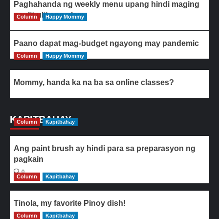
Paghahanda ng weekly menu upang hindi maging
paulit-ulit ang ulam
Column
Happy Mommy
Paano dapat mag-budget ngayong may pandemic
Column
Happy Mommy
Mommy, handa ka na ba sa online classes?
KAPITBAHAY
Column
Kapitbahay
Ang paint brush ay hindi para sa preparasyon ng
pagkain
0
Column
Kapitbahay
Tinola, my favorite Pinoy dish!
Column
0
Kapitbahay