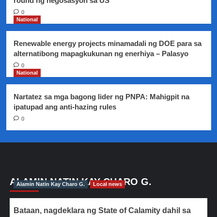
round ng negosasyon sa US
0
National
Renewable energy projects minamadali ng DOE para sa
alternatibong mapagkukunan ng enerhiya – Palasyo
0
National
Nartatez sa mga bagong lider ng PNPA: Mahigpit na
ipatupad ang anti-hazing rules
0
ALAMIN NATIN KAY CHARO G.
Alamin Natin Kay Charo G.
Local news
Bataan, nagdeklara ng State of Calamity dahil sa