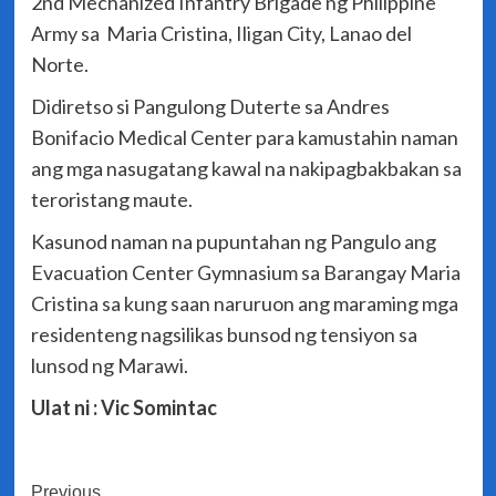
2nd Mechanized Infantry Brigade ng Philippine
Army sa Maria Cristina, Iligan City, Lanao del
Norte.
Didiretso si Pangulong Duterte sa Andres
Bonifacio Medical Center para kamustahin naman
ang mga nasugatang kawal na nakipagbakbakan sa
teroristang maute.
Kasunod naman na pupuntahan ng Pangulo ang
Evacuation Center Gymnasium sa Barangay Maria
Cristina sa kung saan naruruon ang maraming mga
residenteng nagsilikas bunsod ng tensiyon sa
lunsod ng Marawi.
Ulat ni : Vic Somintac
Post
Previous