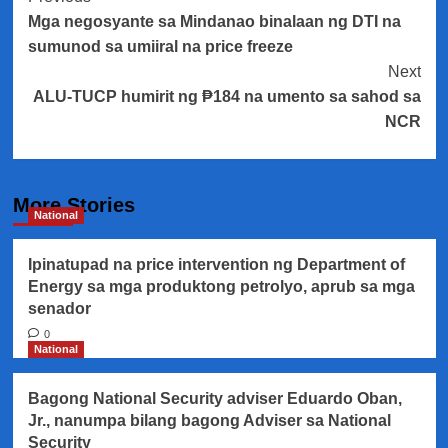
Mga negosyante sa Mindanao binalaan ng DTI na
Navigation
sumunod sa umiiral na price freeze
Next
ALU-TUCP humirit ng ₱184 na umento sa sahod sa
NCR
More Stories
National
Ipinatupad na price intervention ng Department of
Energy sa mga produktong petrolyo, aprub sa mga
senador
0
National
Bagong National Security adviser Eduardo Oban,
Jr., nanumpa bilang bagong Adviser sa National
Security