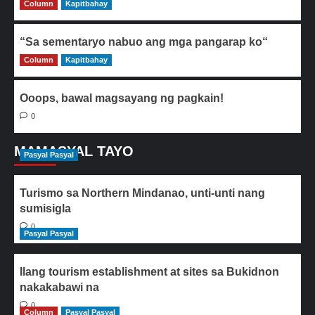
Column
0
Kapitbahay
“Sa sementaryo nabuo ang mga pangarap ko“
Column
0
Kapitbahay
Ooops, bawal magsayang ng pagkain!
0
MAMASYAL TAYO
Pasyal Pasyal
Turismo sa Northern Mindanao, unti-unti nang
sumisigla
0
Pasyal Pasyal
Ilang tourism establishment at sites sa Bukidnon
nakakabawi na
0
Column
Pasyal Pasyal