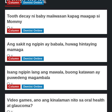
DENTIST ONLINE
Column
Dentist Online
Tooth decay ni baby maiiwasan kapag maagap si
Mommy
0
Column
Dentist Online
Ang sakit ng ngipin ay babala, huwag hintaying
mamaga
0
Column
Dentist Online
Isang ngipin lang ang mawala, buong katawan ay
puwedeng magambala
0
Column
Dentist Online
Video games, ano ang kinalaman nito sa oral health
at glaucoma?