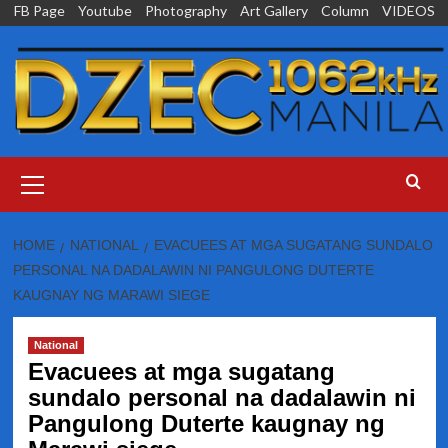
Skip
FB Page
Youtube
Photography
Art Gallery
Column
VIDEOS
to
content
Primary
Menu
HOME
NATIONAL
EVACUEES AT MGA SUGATANG SUNDALO
PERSONAL NA DADALAWIN NI PANGULONG DUTERTE
KAUGNAY NG MARAWI SIEGE
National
Evacuees at mga sugatang
sundalo personal na dadalawin ni
Pangulong Duterte kaugnay ng