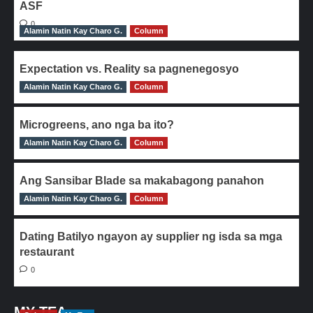
ASF
0
Alamin Natin Kay Charo G.
Column
Expectation vs. Reality sa pagnenegosyo
Alamin Natin Kay Charo G.
0
Column
Microgreens, ano nga ba ito?
Alamin Natin Kay Charo G.
0
Column
Ang Sansibar Blade sa makabagong panahon
Alamin Natin Kay Charo G.
0
Column
Dating Batilyo ngayon ay supplier ng isda sa mga
restaurant
0
MY TEA