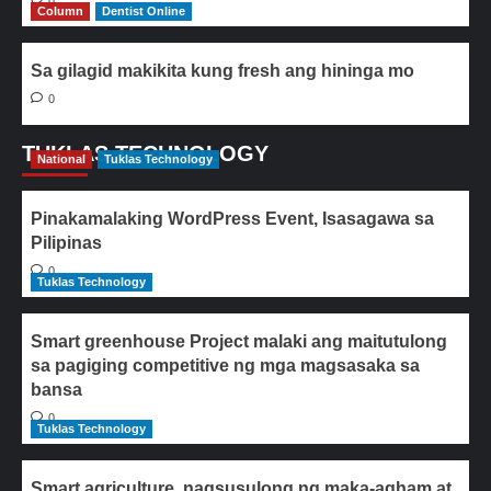
0
Column
Dentist Online
Sa gilagid makikita kung fresh ang hininga mo
0
TUKLAS TECHNOLOGY
National
Tuklas Technology
Pinakamalaking WordPress Event, Isasagawa sa
Pilipinas
0
Tuklas Technology
Smart greenhouse Project malaki ang maitutulong
sa pagiging competitive ng mga magsasaka sa
bansa
0
Tuklas Technology
Smart agriculture, nagsusulong ng maka-agham at