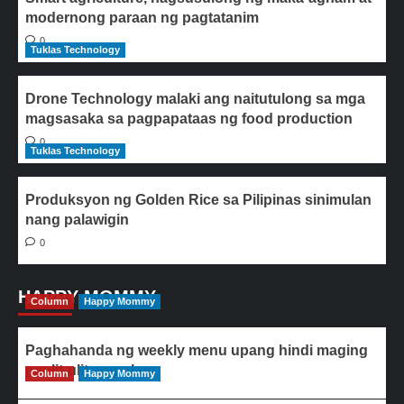
modernong paraan ng pagtatanim
0
Tuklas Technology
Drone Technology malaki ang naitutulong sa mga
magsasaka sa pagpapataas ng food production
0
Tuklas Technology
Produksyon ng Golden Rice sa Pilipinas sinimulan
nang palawigin
0
HAPPY MOMMY
Column
Happy Mommy
Paghahanda ng weekly menu upang hindi maging
paulit-ulit ang ulam
Column
Happy Mommy