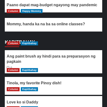
Paano dapat mag-budget ngayong may pandemic
Column
Happy Mommy
Mommy, handa ka na ba sa online classes?
KAPITBAHAY
Column
Kapitbahay
Ang paint brush ay hindi para sa preparasyon ng
pagkain
0
Column
Kapitbahay
Tinola, my favorite Pinoy dish!
Column
0
Kapitbahay
Love ko si Daddy