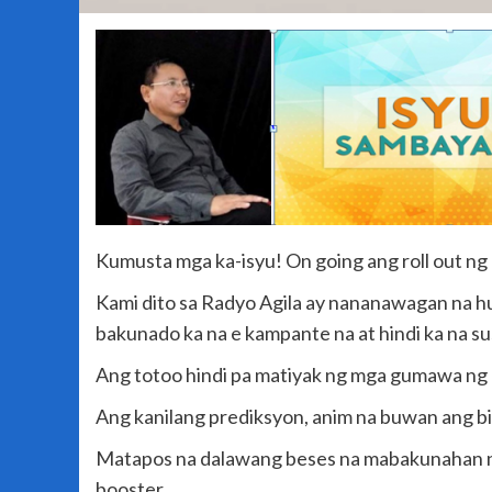
Kumusta mga ka-isyu! On going ang roll out ng
Kami dito sa Radyo Agila ay nananawagan na 
bakunado ka na e kampante na at hindi ka na su
Ang totoo hindi pa matiyak ng mga gumawa ng
Ang kanilang prediksyon, anim na buwan ang bi
Matapos na dalawang beses na mabakunahan ng
booster.