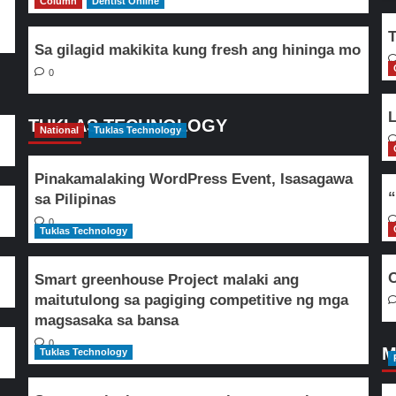
Column
Dentist Online
T
Sa gilagid makikita kung fresh ang hininga mo
0
L
TUKLAS TECHNOLOGY
National
Tuklas Technology
Pinakamalaking WordPress Event, Isasagawa
“
sa Pilipinas
0
Tuklas Technology
O
Smart greenhouse Project malaki ang
maitutulong sa pagiging competitive ng mga
magsasaka sa bansa
0
M
Tuklas Technology