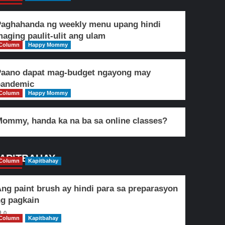
aghahanda ng weekly menu upang hindi
aging paulit-ulit ang ulam
Column
Happy Mommy
Paano dapat mag-budget ngayong may
pandemic
Column
Happy Mommy
ommy, handa ka na ba sa online classes?
APITBAHAY
Column
Kapitbahay
ng paint brush ay hindi para sa preparasyon
g pagkain
0
Column
Kapitbahay