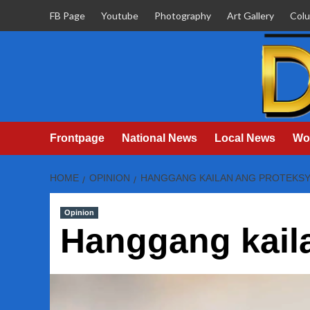
Skip
FB Page
Youtube
Photography
Art Gallery
Col
to
content
Frontpage
National News
Local News
Wo
HOME
OPINION
HANGGANG KAILAN ANG PROTEKS
Opinion
Hanggang kail