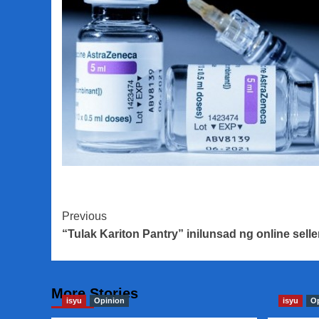
Post
Previous
“Tulak Kariton Pantry” inilunsad ng online selle
Navigation
More Stories
isyu
Opinion
isyu
O