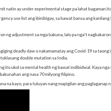
it natin ay under experimental stage pa lahat bagaman ito
ency use list ang ibinibigay, sa bawat bansa ang kanilan
aron ng adjustment sa mga bakuna, lalo pa nga’t nagkakar
iging deadly daw o nakamamatay ang Covid-19 sa taong ito
tuklasang double mutation sa India.
g ito ukol sa mental health ng bawat indibidwal. Kaya nga
mabakunahan ang nasa 70 milyong filipino.
a na kayo, para tuluyan nang mapigilan ang paglaganap n