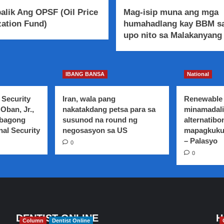
alik Ang OPSF (Oil Price
Mag-isip muna ang mga
zation Fund)
humahadlang kay BBM sa
upo nito sa Malakanyang 
IBANG BANSA
National
 Security
Iran, wala pang
Renewable 
Oban, Jr.,
nakatakdang petsa para sa
minamadali
 bagong
susunod na round ng
alternatibo
nal Security
negosasyon sa US
mapagkuku
– Palasyo
0
0
DENTIST ONLINE
H
Column
Dentist Online