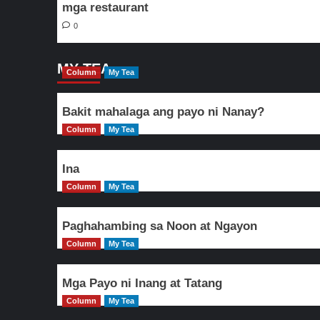
mga restaurant
0
MY TEA
Column
My Tea
Bakit mahalaga ang payo ni Nanay?
Column
My Tea
Ina
Column
My Tea
Paghahambing sa Noon at Ngayon
Column
My Tea
Mga Payo ni Inang at Tatang
Column
My Tea