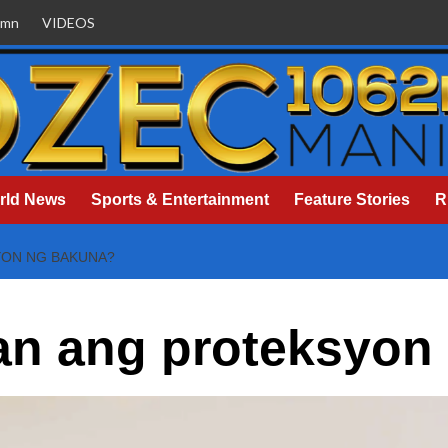
umn
VIDEOS
rld News
Sports & Entertainment
Feature Stories
R
YON NG BAKUNA?
an ang proteksyon