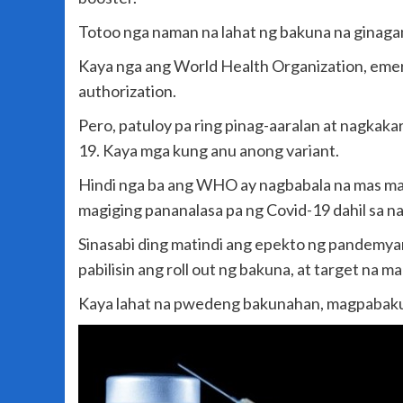
Totoo nga naman na lahat ng bakuna na ginagam
Kaya nga ang World Health Organization, emerg
authorization.
Pero, patuloy pa ring pinag-aaralan at nagkak
19. Kaya mga kung anu anong variant.
Hindi nga ba ang WHO ay nagbabala na mas mag
magiging pananalasa pa ng Covid-19 dahil sa na
Sinasabi ding matindi ang epekto ng pandemyan
pabilisin ang roll out ng bakuna, at target na 
Kaya lahat na pwedeng bakunahan, magpabakun