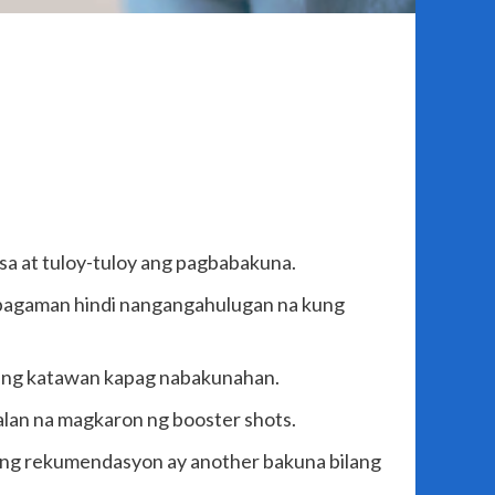
nsa at tuloy-tuloy ang pagbabakuna.
 bagaman hindi nangangahulugan na kung
ting katawan kapag nabakunahan.
ralan na magkaron ng booster shots.
ang rekumendasyon ay another bakuna bilang