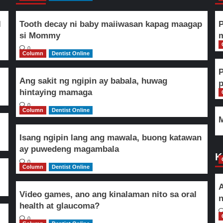
l
Tooth decay ni baby maiiwasan kapag maagap
P
si Mommy
m
0
Column
Dentist Online
Ang sakit ng ngipin ay babala, huwag
hintaying mamaga
0
Column
Dentist Online
M
Isang ngipin lang ang mawala, buong katawan
ay puwedeng magambala
K
0
Column
Dentist Online
A
Video games, ano ang kinalaman nito sa oral
n
health at glaucoma?
0