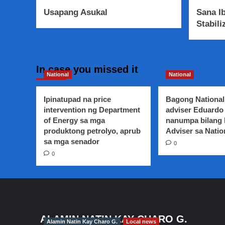
Usapang Asukal
Sana Ib
Stabili
In case you missed it
National
National
Ipinatupad na price
Bagong National
intervention ng Department
adviser Eduardo 
of Energy sa mga
nanumpa bilang
produktong petrolyo, aprub
Adviser sa Natio
sa mga senador
0
0
ALAMIN NATIN KAY CHARO G.
Alamin Natin Kay Charo G.
Local news