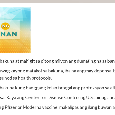
 bakuna at mahigit sa pitong milyon ang dumating na sa ba
huwag kayong matakot sa bakuna, iba na ang may depensa,
sunod sa health protocols.
 bakuna kung hanggang kelan tatagal ang proteksyon sa a
sa. Kaya ang Center for Disease Control ng U.S., pinag aa
 Pfizer or Moderna vaccine, makalipas ang ilang buwan 