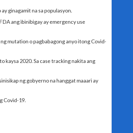
 ay ginagamit na sa populasyon.
g FDA ang ibinibigay ay emergency use
on ng mutation o pagbabagong anyo itong Covid-
 kaysa 2020. Sa case tracking nakita ang
 sinisikap ng gobyerno na hanggat maaari ay
g Covid-1
9.