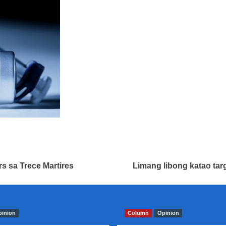
rs sa Trece Martires
Limang libong katao ta
pinion
Column
Opinion