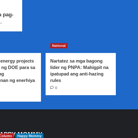
 pag-
.
National
energy projects
Nartatez sa mga bagong
 ng DOE para sa
lider ng PNPA: Mahigpit na
ng
ipatupad ang anti-hazing
nan ng enerhiya
rules
0
APPY MOMMY
Column
Happy Mommy