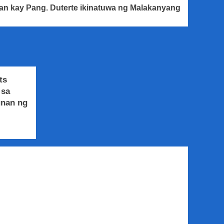
an kay Pang. Duterte ikinatuwa ng Malakanyang
ts
 sa
unan ng