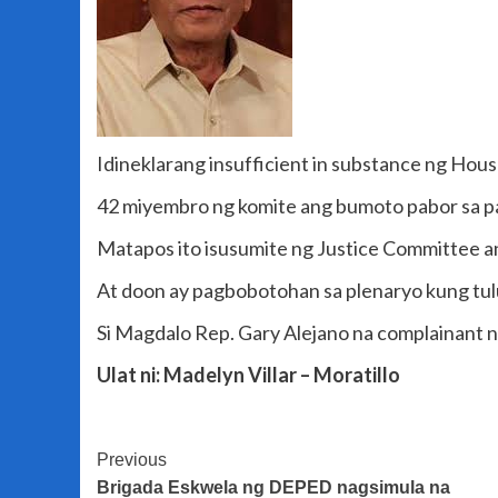
Idineklarang insufficient in substance ng Ho
42 miyembro ng komite ang bumoto pabor sa pa
Matapos ito isusumite ng Justice Committee a
At doon ay pagbobotohan sa plenaryo kung tul
Si Magdalo Rep. Gary Alejano na complainant n
Ulat ni: Madelyn Villar – Moratillo
Post
Previous
Brigada Eskwela ng DEPED nagsimula na