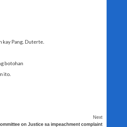
n kay Pang. Duterte.
 ng botohan
 ito.
Next
mmittee on Justice sa impeachment complaint