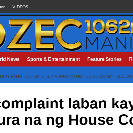
umn
VIDEOS
rld News
Sports & Entertainment
Feature Stories
R
KAY PANG. DUTERTE, IBINASURA NA NG HOUSE COMMITTEE ON 
omplaint laban ka
sura na ng House 