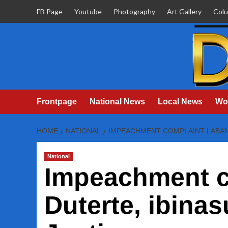
Skip
FB Page
Youtube
Photography
Art Gallery
Col
to
content
Frontpage
National News
Local News
Wo
HOME
NATIONAL
IMPEACHMENT COMPLAINT LABAN 
National
Impeachment c
Duterte, ibina