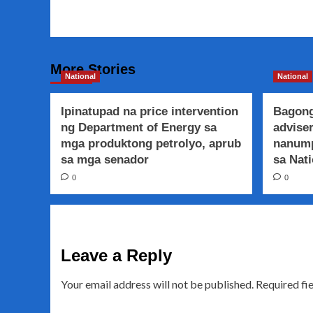
Navigation
More Stories
National
National
Ipinatupad na price intervention
Bagong
ng Department of Energy sa
adviser
mga produktong petrolyo, aprub
nanump
sa mga senador
sa Nati
0
0
Leave a Reply
Your email address will not be published.
Required fi