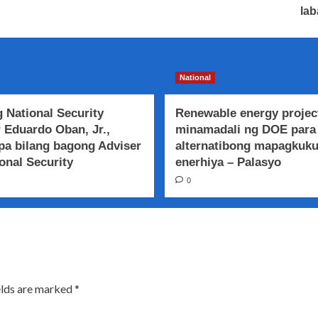
lab
National
 National Security
Renewable energy projec
 Eduardo Oban, Jr.,
minamadali ng DOE para
a bilang bagong Adviser
alternatibong mapagkuk
onal Security
enerhiya – Palasyo
0
elds are marked
*