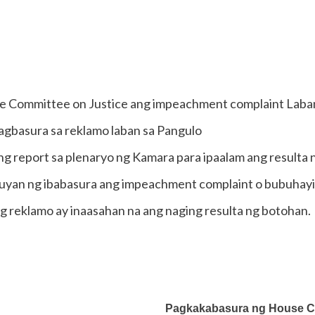
use Committee on Justice ang impeachment complaint Laba
gbasura sa reklamo laban sa Pangulo
ng report sa plenaryo ng Kamara para ipaalam ang resulta
uyan ng ibabasura ang impeachment complaint o bubuhayin
g reklamo ay inaasahan na ang naging resulta ng botohan.
Pagkakabasura ng House Co