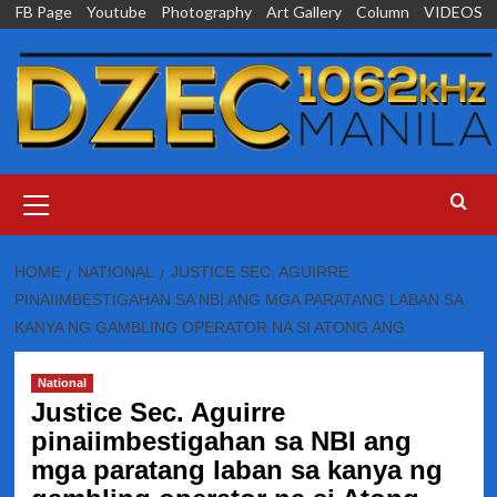
Skip
FB Page
Youtube
Photography
Art Gallery
Column
VIDEOS
to
content
Primary
Menu
HOME
NATIONAL
JUSTICE SEC. AGUIRRE
PINAIIMBESTIGAHAN SA NBI ANG MGA PARATANG LABAN SA
KANYA NG GAMBLING OPERATOR NA SI ATONG ANG
National
Justice Sec. Aguirre
pinaiimbestigahan sa NBI ang
mga paratang laban sa kanya ng