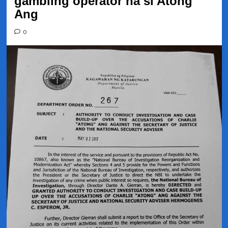
gambling operator na si Atong
Ang
0