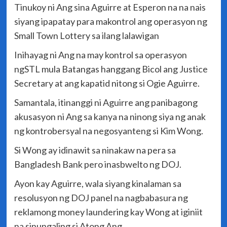
Tinukoy ni Ang sina Aguirre at Esperon na na nais
siyang ipapatay para makontrol ang operasyon ng
Small Town Lottery sa ilang lalawigan
Inihayag ni Ang na may kontrol sa operasyon
ngSTL mula Batangas hanggang Bicol ang Justice
Secretary at ang kapatid nitong si Ogie Aguirre.
Samantala, itinanggi ni Aguirre ang panibagong
akusasyon ni Ang sa kanya na ninong siya ng anak
ng kontrobersyal na negosyanteng si Kim Wong.
Si Wong ay idinawit sa ninakaw na pera sa
Bangladesh Bank pero inasbwelto ng DOJ.
Ayon kay Aguirre, wala siyang kinalaman sa
resolusyon ng DOJ panel na nagbabasura ng
reklamong money laundering kay Wong at iginiit
na sinungaling si Atong Ang.