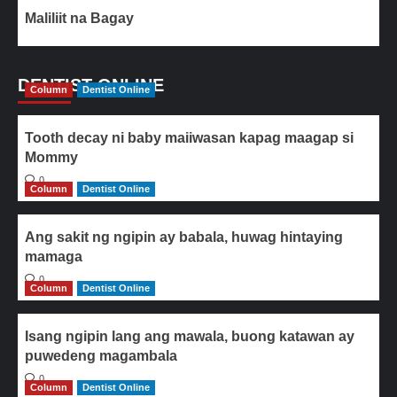
Maliliit na Bagay
DENTIST ONLINE
Column
Dentist Online
Tooth decay ni baby maiiwasan kapag maagap si
Mommy
0
Column
Dentist Online
Ang sakit ng ngipin ay babala, huwag hintaying
mamaga
0
Column
Dentist Online
Isang ngipin lang ang mawala, buong katawan ay
puwedeng magambala
0
Column
Dentist Online