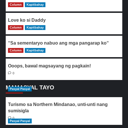
Column
0
Kapitbahay
Love ko si Daddy
Column
0
Kapitbahay
“Sa sementaryo nabuo ang mga pangarap ko“
Column
0
Kapitbahay
Ooops, bawal magsayang ng pagkain!
0
MAMASYAL TAYO
Pasyal Pasyal
Turismo sa Northern Mindanao, unti-unti nang
sumisigla
0
Pasyal Pasyal