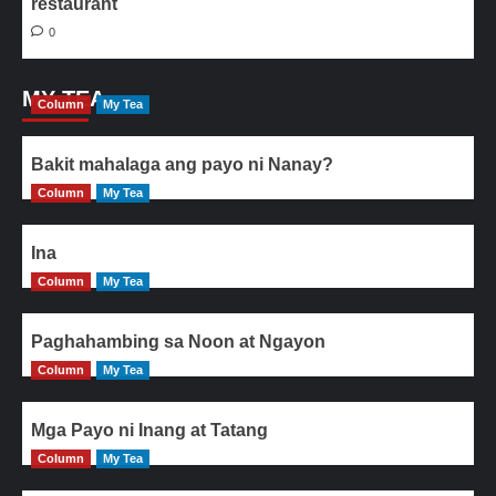
restaurant
0
MY TEA
Column
My Tea
Bakit mahalaga ang payo ni Nanay?
Column
My Tea
Ina
Column
My Tea
Paghahambing sa Noon at Ngayon
Column
My Tea
Mga Payo ni Inang at Tatang
Column
My Tea