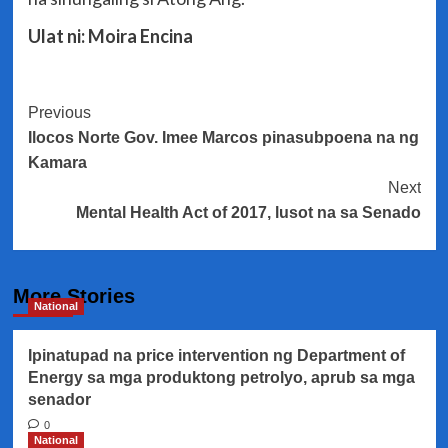
Ulat ni: Moira Encina
Post
Previous
Ilocos Norte Gov. Imee Marcos pinasubpoena na ng
Navigation
Kamara
Next
Mental Health Act of 2017, lusot na sa Senado
More Stories
National
Ipinatupad na price intervention ng Department of
Energy sa mga produktong petrolyo, aprub sa mga
senador
0
National