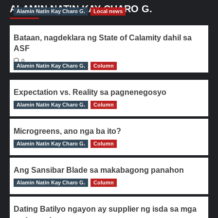
ALAMIN NATIN KAY CHARO G.
Alamin Natin Kay Charo G.
Local news
Bataan, nagdeklara ng State of Calamity dahil sa
ASF
0
Alamin Natin Kay Charo G.
Column
Expectation vs. Reality sa pagnenegosyo
Alamin Natin Kay Charo G.
0
Column
Microgreens, ano nga ba ito?
Alamin Natin Kay Charo G.
0
Column
Ang Sansibar Blade sa makabagong panahon
Alamin Natin Kay Charo G.
0
Column
Dating Batilyo ngayon ay supplier ng isda sa mga