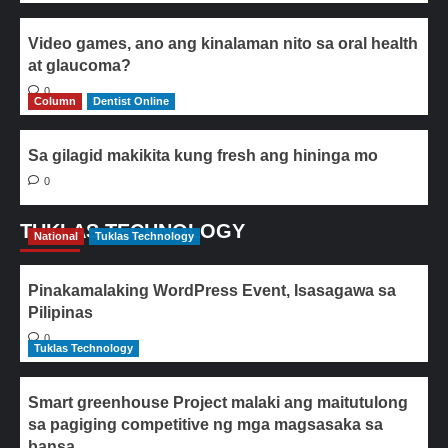
Video games, ano ang kinalaman nito sa oral health
at glaucoma?
0
Column
Dentist Online
Sa gilagid makikita kung fresh ang hininga mo
0
TUKLAS TECHNOLOGY
National
Tuklas Technology
Pinakamalaking WordPress Event, Isasagawa sa
Pilipinas
0
Tuklas Technology
Smart greenhouse Project malaki ang maitutulong
sa pagiging competitive ng mga magsasaka sa
bansa