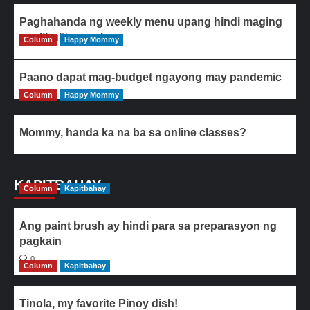
Paghahanda ng weekly menu upang hindi maging
paulit-ulit ang ulam
Column
Happy Mommy
Paano dapat mag-budget ngayong may pandemic
Column
Happy Mommy
Mommy, handa ka na ba sa online classes?
KAPITBAHAY
Column
Kapitbahay
Ang paint brush ay hindi para sa preparasyon ng
pagkain
0
Column
Kapitbahay
Tinola, my favorite Pinoy dish!