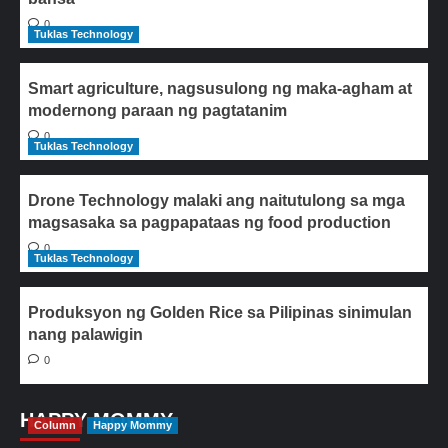
0
Tuklas Technology
Smart agriculture, nagsusulong ng maka-agham at
modernong paraan ng pagtatanim
0
Tuklas Technology
Drone Technology malaki ang naitutulong sa mga
magsasaka sa pagpapataas ng food production
0
Tuklas Technology
Produksyon ng Golden Rice sa Pilipinas sinimulan
nang palawigin
0
HAPPY MOMMY
Column
Happy Mommy