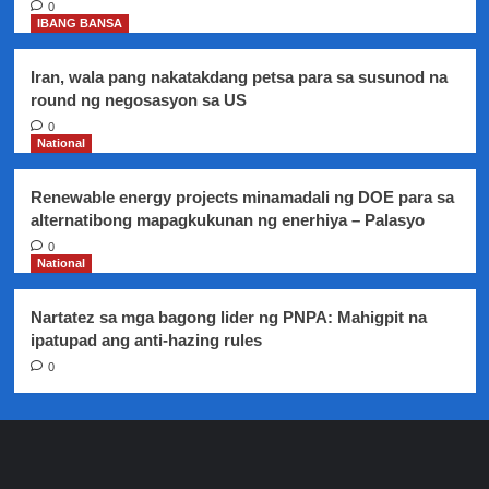
0
IBANG BANSA
Iran, wala pang nakatakdang petsa para sa susunod na
round ng negosasyon sa US
0
National
Renewable energy projects minamadali ng DOE para sa
alternatibong mapagkukunan ng enerhiya – Palasyo
0
National
Nartatez sa mga bagong lider ng PNPA: Mahigpit na
ipatupad ang anti-hazing rules
0