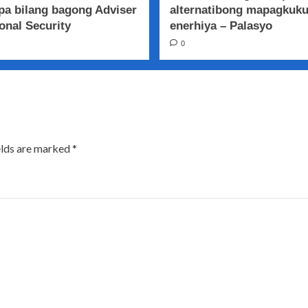
a bilang bagong Adviser
alternatibong mapagkuk
onal Security
enerhiya – Palasyo
0
elds are marked
*