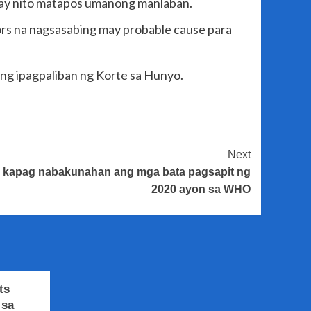
atay nito matapos umanong manlaban.
tors na nagsasabing may probable cause para
ing ipagpaliban ng Korte sa Hunyo.
Next
tas kapag nabakunahan ang mga bata pagsapit ng
2020 ayon sa WHO
ts
 sa