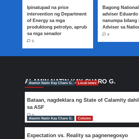
Ipinatupad na price
Bagong National
intervention ng Department
adviser Eduardo 
of Energy sa mga
nanumpa bilang
produktong petrolyo, aprub
Adviser sa Natio
sa mga senador
0
0
ALAMIN NATIN KAY CHARO G.
Alamin Natin Kay Charo G.
Local news
Bataan, nagdeklara ng State of Calamity dahi
sa ASF
0
Alamin Natin Kay Charo G.
Column
Expectation vs. Reality sa pagnenegosyo