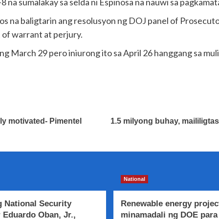
-8 na sumalakay sa selda ni Espinosa na nauwi sa pagkam
rcos na baligtarin ang resolusyon ng DOJ panel of Prosecu
of warrant at perjury.
g March 29 pero iniurong ito sa April 26 hanggang sa mul
lly motivated- Pimentel
1.5 milyong buhay, maililig
National
 National Security
Renewable energy projec
 Eduardo Oban, Jr.,
minamadali ng DOE para