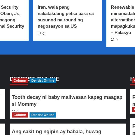
 Security
Iran, wala pang
Renewable 
Oban, Jr.,
nakatakdang petsa para sa
minamadali
 bagong
susunod na round ng
alternatibo
nal Security
negosasyon sa US
mapagkuku
– Palasyo
0
0
DENTIST ONLINE
H
Column
Dentist Online
l
Tooth decay ni baby maiiwasan kapag maagap
P
si Mommy
m
0
Column
Dentist Online
Ang sakit ng ngipin ay babala, huwag