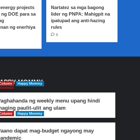
energy projects
Nartatez sa mga bagong
 ng DOE para sa
lider ng PNPA: Mahigpit na
ng
ipatupad ang anti-hazing
nan ng enerhiya
rules
0
APPY MOMMY
Column
Happy Mommy
aghahanda ng weekly menu upang hindi
aging paulit-ulit ang ulam
Column
Happy Mommy
Paano dapat mag-budget ngayong may
pandemic