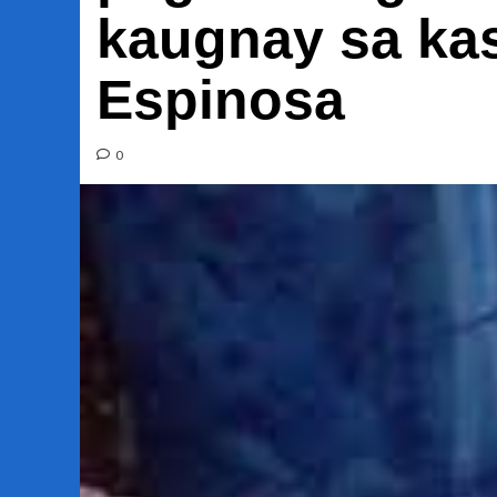
kaugnay sa ka
Espinosa
0