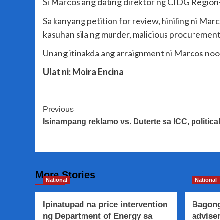
Si Marcos ang dating direktor ng CIDG Region
Sa kanyang petition for review, hiniling ni Ma
kasuhan sila ng murder, malicious procurement 
Unang itinakda ang arraignment ni Marcos noon
Ulat ni: Moira Encina
Post
Previous
Isinampang reklamo vs. Duterte sa ICC, politica
Navigation
More Stories
National
National
Ipinatupad na price intervention
Bagong
ng Department of Energy sa
adviser