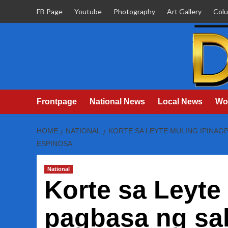
Skip
FB Page
Youtube
Photography
Art Gallery
Col
to
content
Frontpage
National News
Local News
Wo
HOME
NATIONAL
KORTE SA LEYTE MULING IPINAG
ESPINOSA
National
Korte sa Leyte
pagbasa ng sa