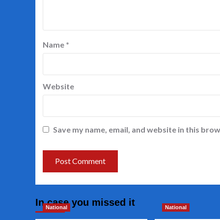
Name
*
Website
Save my name, email, and website in this brow
In case you missed it
National
National