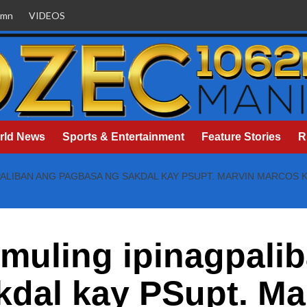
umn
VIDEOS
rld News
Sports & Entertainment
Feature Stories
R
PALIBAN ANG PAGBASA NG SAKDAL KAY PSUPT. MARVIN MARCOS
 muling ipinagpali
kdal kay PSupt. Ma