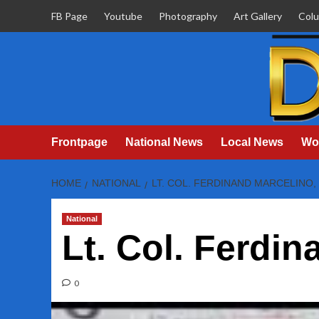
Skip
FB Page
Youtube
Photography
Art Gallery
Col
to
content
Frontpage
National News
Local News
Wo
HOME
NATIONAL
LT. COL. FERDINAND MARCELINO,
National
Lt. Col. Ferdin
0