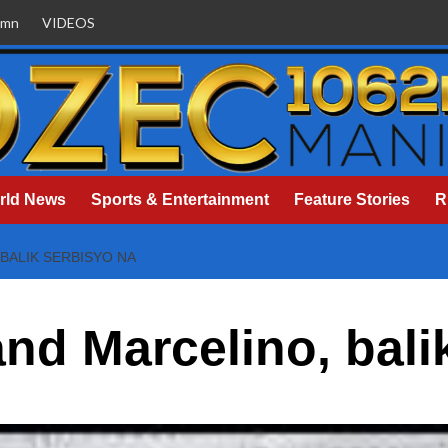
umn
VIDEOS
rld News
Sports & Entertainment
Feature Stories
R
 BALIK SERBISYO NA
and Marcelino, bali