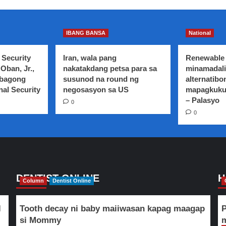
IBANG BANSA
National
 Security
Iran, wala pang
Renewable 
Oban, Jr.,
nakatakdang petsa para sa
minamadali
 bagong
susunod na round ng
alternatibo
nal Security
negosasyon sa US
mapagkuku
– Palasyo
0
0
DENTIST ONLINE
H
Column
Dentist Online
l
Tooth decay ni baby maiiwasan kapag maagap
P
si Mommy
m