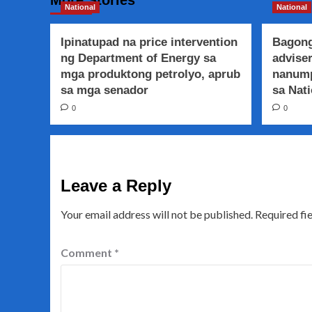
National
National
Ipinatupad na price intervention
Bagong
ng Department of Energy sa
adviser
mga produktong petrolyo, aprub
nanump
sa mga senador
sa Nati
0
0
Leave a Reply
Your email address will not be published.
Required fi
Comment
*