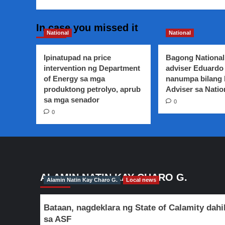
In case you missed it
National
National
Ipinatupad na price
Bagong National
intervention ng Department
adviser Eduardo 
of Energy sa mga
nanumpa bilang
produktong petrolyo, aprub
Adviser sa Natio
sa mga senador
0
0
ALAMIN NATIN KAY CHARO G.
Alamin Natin Kay Charo G.
Local news
Bataan, nagdeklara ng State of Calamity dahi
sa ASF