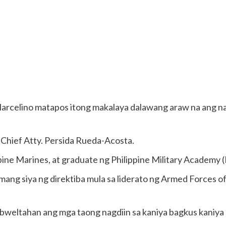
d Marcelino matapos itong makalaya dalawang araw na ang n
 Chief Atty. Persida Rueda-Acosta.
ippine Marines, at graduate ng Philippine Military Academy
mang siya ng direktiba mula sa liderato ng Armed Forces of
a bweltahan ang mga taong nagdiin sa kaniya bagkus kaniya