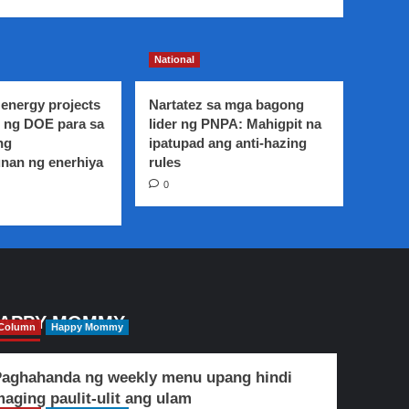
National
energy projects
Nartatez sa mga bagong
 ng DOE para sa
lider ng PNPA: Mahigpit na
ng
ipatupad ang anti-hazing
nan ng enerhiya
rules
0
APPY MOMMY
Column
Happy Mommy
aghahanda ng weekly menu upang hindi
aging paulit-ulit ang ulam