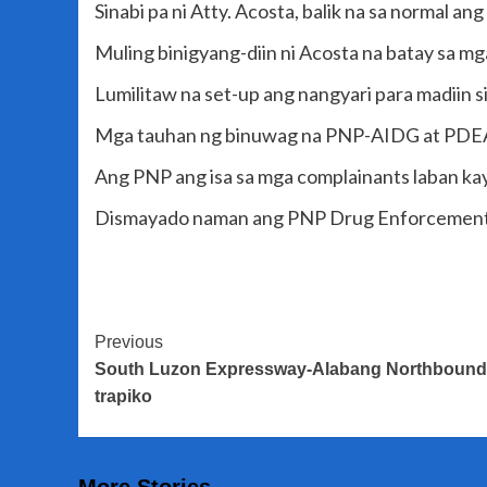
Sinabi pa ni Atty. Acosta, balik na sa normal ang
Muling binigyang-diin ni Acosta na batay sa mg
Lumilitaw na set-up ang nangyari para madiin s
Mga tauhan ng binuwag na PNP-AIDG at PDEA a
Ang PNP ang isa sa mga complainants laban kay
Dismayado naman ang PNP Drug Enforcement G
Post
Previous
South Luzon Expressway-Alabang Northbound E
Navigation
trapiko
More Stories