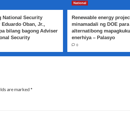
National
 National Security
Renewable energy projec
 Eduardo Oban, Jr.,
minamadali ng DOE para
a bilang bagong Adviser
alternatibong mapagkuk
onal Security
enerhiya – Palasyo
0
elds are marked
*