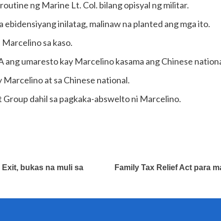
 routine ng Marine Lt. Col. bilang opisyal ng militar.
a ebidensiyang inilatag, malinaw na planted ang mga ito.
i Marcelino sa kaso.
ng umaresto kay Marcelino kasama ang Chinese national 
 Marcelino at sa Chinese national.
roup dahil sa pagkaka-abswelto ni Marcelino.
xit, bukas na muli sa
Family Tax Relief Act para m