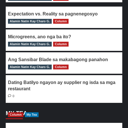
Expectation vs. Reality sa pagnenegosyo
Alamin Natin Kay Charo G.
0
Column
Microgreens, ano nga ba ito?
Alamin Natin Kay Charo G.
0
Column
Ang Sansibar Blade sa makabagong panahon
Alamin Natin Kay Charo G.
0
Column
Dating Batilyo ngayon ay supplier ng isda sa mga
restaurant
0
MY TEA
Column
My Tea