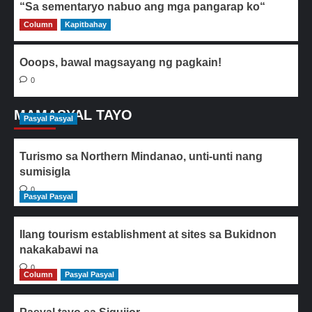
“Sa sementaryo nabuo ang mga pangarap ko“
Column
0
Kapitbahay
Ooops, bawal magsayang ng pagkain!
0
MAMASYAL TAYO
Pasyal Pasyal
Turismo sa Northern Mindanao, unti-unti nang
sumisigla
0
Pasyal Pasyal
Ilang tourism establishment at sites sa Bukidnon
nakakabawi na
0
Column
Pasyal Pasyal