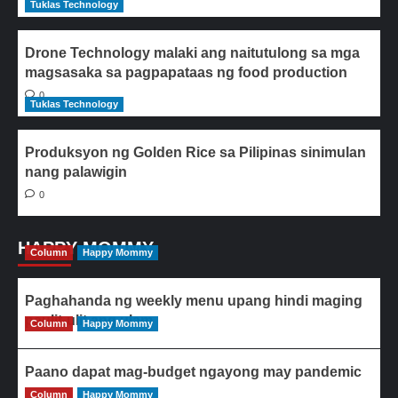
Tuklas Technology
Drone Technology malaki ang naitutulong sa mga
magsasaka sa pagpapataas ng food production
0
Tuklas Technology
Produksyon ng Golden Rice sa Pilipinas sinimulan
nang palawigin
0
HAPPY MOMMY
Column
Happy Mommy
Paghahanda ng weekly menu upang hindi maging
paulit-ulit ang ulam
Column
Happy Mommy
Paano dapat mag-budget ngayong may pandemic
Column
Happy Mommy