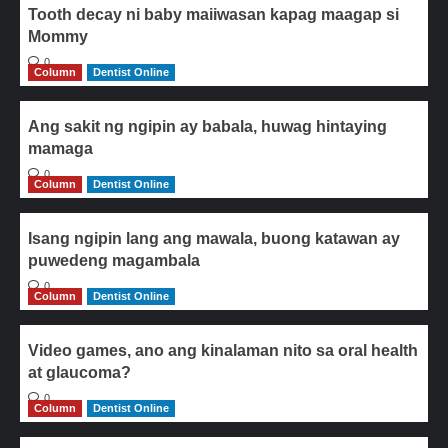
Tooth decay ni baby maiiwasan kapag maagap si
Mommy
0
Column
Dentist Online
Ang sakit ng ngipin ay babala, huwag hintaying
mamaga
0
Column
Dentist Online
Isang ngipin lang ang mawala, buong katawan ay
puwedeng magambala
0
Column
Dentist Online
Video games, ano ang kinalaman nito sa oral health
at glaucoma?
0
Column
Dentist Online