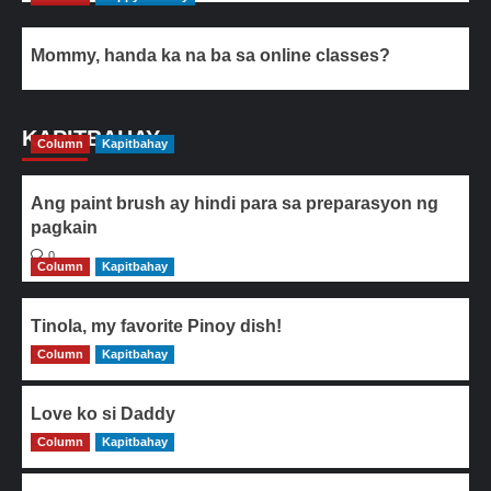
Mommy, handa ka na ba sa online classes?
KAPITBAHAY
Column
Kapitbahay
Ang paint brush ay hindi para sa preparasyon ng
pagkain
0
Column
Kapitbahay
Tinola, my favorite Pinoy dish!
Column
0
Kapitbahay
Love ko si Daddy
Column
0
Kapitbahay