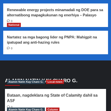
Renewable energy projects minamadali ng DOE para sa
alternatibong mapagkukunan ng enerhiya – Palasyo
0
National
Nartatez sa mga bagong lider ng PNPA: Mahigpit na
ipatupad ang anti-hazing rules
0
ALAMIN NATIN KAY CHARO G.
Alamin Natin Kay Charo G.
Local news
Bataan, nagdeklara ng State of Calamity dahil sa
ASF
0
Alamin Natin Kay Charo G.
Column