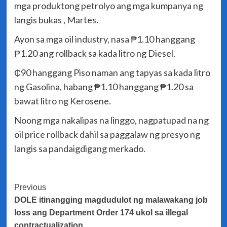
mga produktong petrolyo ang mga kumpanya ng
langis bukas , Martes.
Ayon sa mga oil industry, nasa ₱1.10 hanggang
₱1.20 ang rollback sa kada litro ng Diesel.
₵90 hanggang Piso naman ang tapyas sa kada litro
ng Gasolina, habang ₱1.10 hanggang ₱1.20 sa
bawat litro ng Kerosene.
Noong mga nakalipas na linggo, nagpatupad na ng
oil price rollback dahil sa paggalaw ng presyo ng
langis sa pandaigdigang merkado.
Post
Previous
DOLE itinangging magdudulot ng malawakang job
Navigation
loss ang Department Order 174 ukol sa illegal
contractualization