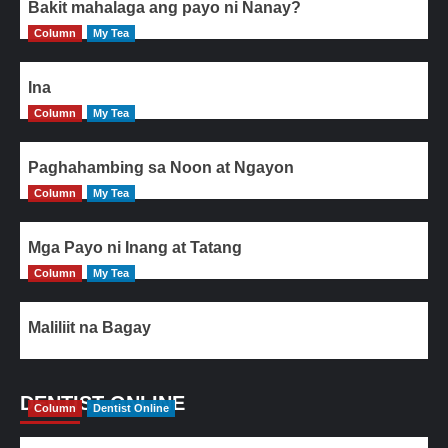
Bakit mahalaga ang payo ni Nanay?
Column
My Tea
Ina
Column
My Tea
Paghahambing sa Noon at Ngayon
Column
My Tea
Mga Payo ni Inang at Tatang
Column
My Tea
Maliliit na Bagay
DENTIST ONLINE
Column
Dentist Online