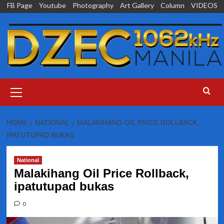
Skip
FB Page
Youtube
Photography
Art Gallery
Column
VIDEOS
to
content
Primary
Menu
HOME
NATIONAL
MALAKIHANG OIL PRICE ROLLBACK,
IPATUTUPAD BUKAS
National
Malakihang Oil Price Rollback,
ipatutupad bukas
0