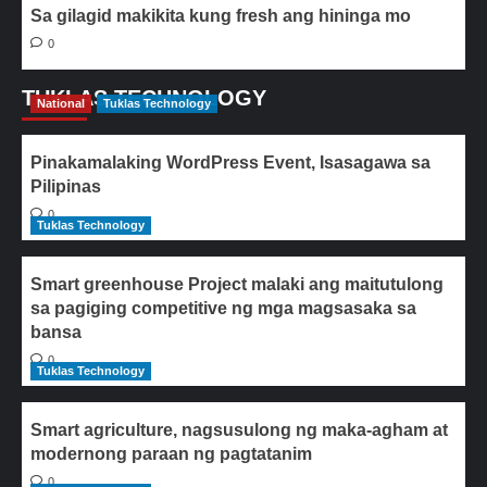
Sa gilagid makikita kung fresh ang hininga mo
0
TUKLAS TECHNOLOGY
National
Tuklas Technology
Pinakamalaking WordPress Event, Isasagawa sa
Pilipinas
0
Tuklas Technology
Smart greenhouse Project malaki ang maitutulong
sa pagiging competitive ng mga magsasaka sa
bansa
0
Tuklas Technology
Smart agriculture, nagsusulong ng maka-agham at
modernong paraan ng pagtatanim
0