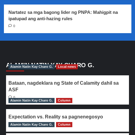
Nartatez sa mga bagong lider ng PNPA: Mahigpit na
ipatupad ang anti-hazing rules
0
ALAMIN NATIN KAY CHARO G.
Alamin Natin Kay Charo G.
Local news
Bataan, nagdeklara ng State of Calamity dahil sa
ASF
0
Alamin Natin Kay Charo G.
Column
Expectation vs. Reality sa pagnenegosyo
Alamin Natin Kay Charo G.
0
Column