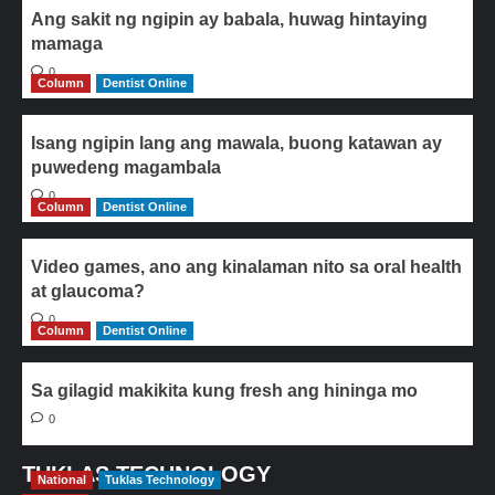
Ang sakit ng ngipin ay babala, huwag hintaying
mamaga
0
Column
Dentist Online
Isang ngipin lang ang mawala, buong katawan ay
puwedeng magambala
0
Column
Dentist Online
Video games, ano ang kinalaman nito sa oral health
at glaucoma?
0
Column
Dentist Online
Sa gilagid makikita kung fresh ang hininga mo
0
TUKLAS TECHNOLOGY
National
Tuklas Technology