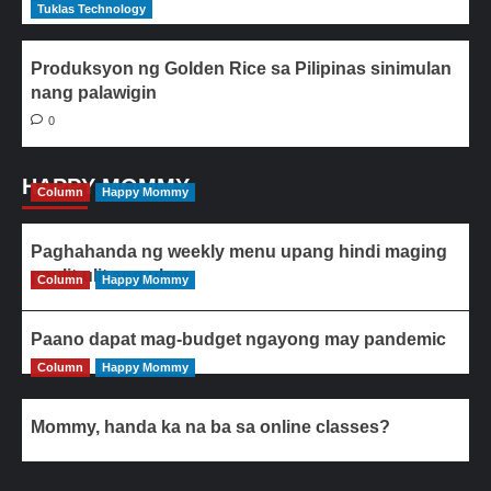
Tuklas Technology
Produksyon ng Golden Rice sa Pilipinas sinimulan
nang palawigin
0
HAPPY MOMMY
Column
Happy Mommy
Paghahanda ng weekly menu upang hindi maging
paulit-ulit ang ulam
Column
Happy Mommy
Paano dapat mag-budget ngayong may pandemic
Column
Happy Mommy
Mommy, handa ka na ba sa online classes?