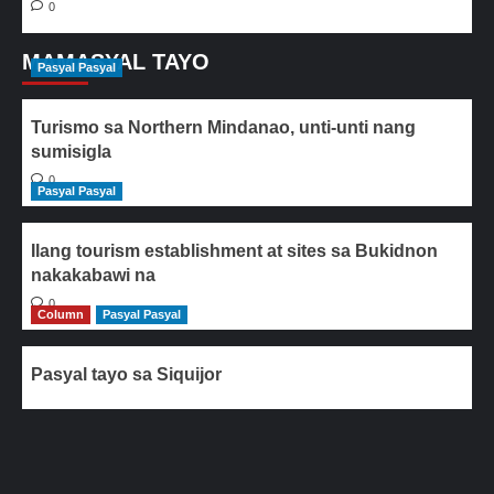
0
MAMASYAL TAYO
Pasyal Pasyal
Turismo sa Northern Mindanao, unti-unti nang
sumisigla
0
Pasyal Pasyal
Ilang tourism establishment at sites sa Bukidnon
nakakabawi na
0
Column
Pasyal Pasyal
Pasyal tayo sa Siquijor