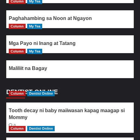
Column
My Tea
Paghahambing sa Noon at Ngayon
Column
My Tea
Mga Payo ni Inang at Tatang
Column
My Tea
Maliliit na Bagay
DENTIST ONLINE
Column
Dentist Online
Tooth decay ni baby maiiwasan kapag maagap si
Mommy
0
Column
Dentist Online