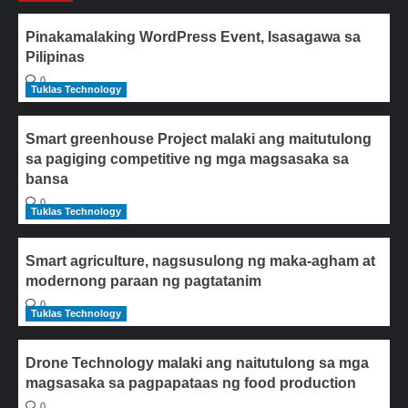
Pinakamalaking WordPress Event, Isasagawa sa
Pilipinas
0
Tuklas Technology
Smart greenhouse Project malaki ang maitutulong
sa pagiging competitive ng mga magsasaka sa
bansa
0
Tuklas Technology
Smart agriculture, nagsusulong ng maka-agham at
modernong paraan ng pagtatanim
0
Tuklas Technology
Drone Technology malaki ang naitutulong sa mga
magsasaka sa pagpapataas ng food production
0