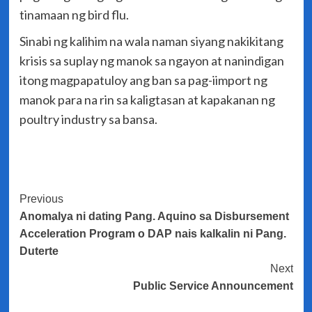
tinamaan ng bird flu.
Sinabi ng kalihim na wala naman siyang nakikitang
krisis sa suplay ng manok sa ngayon at nanindigan
itong magpapatuloy ang ban sa pag-iimport ng
manok para na rin sa kaligtasan at kapakanan ng
poultry industry sa bansa.
Post
Previous
Anomalya ni dating Pang. Aquino sa Disbursement
Navigation
Acceleration Program o DAP nais kalkalin ni Pang.
Duterte
Next
Public Service Announcement