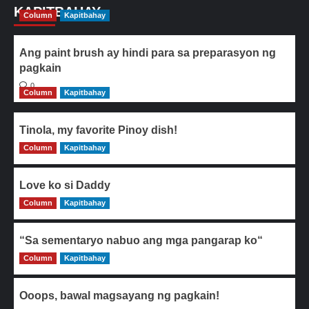
KAPITBAHAY
Column
Kapitbahay
Ang paint brush ay hindi para sa preparasyon ng
pagkain
0
Column
Kapitbahay
Tinola, my favorite Pinoy dish!
Column
0
Kapitbahay
Love ko si Daddy
Column
0
Kapitbahay
“Sa sementaryo nabuo ang mga pangarap ko“
Column
0
Kapitbahay
Ooops, bawal magsayang ng pagkain!