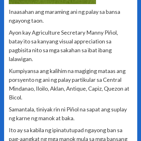
Inaasahan ang maraming ani ng palay sa bansa
ngayong taon.
Ayon kay Agriculture Secretary Manny Piñol,
batay ito sa kanyang visual appreciation sa
pagbisita nito sa mga sakahan sa ibat ibang
lalawigan.
Kumpiyansa ang kalihim na magiging mataas ang
porsyento ng ani ng palay partikular sa Central
Mindanao, Iloilo, Aklan, Antique, Capiz, Quezon at
Bicol.
Samantala, tiniyak rin ni Piñol na sapat ang suplay
ng karne ng manok at baka.
Ito ay sa kabila ng ipinatutupad ngayong ban sa
pag-aangkat ng mga manok mula sa mga bansang