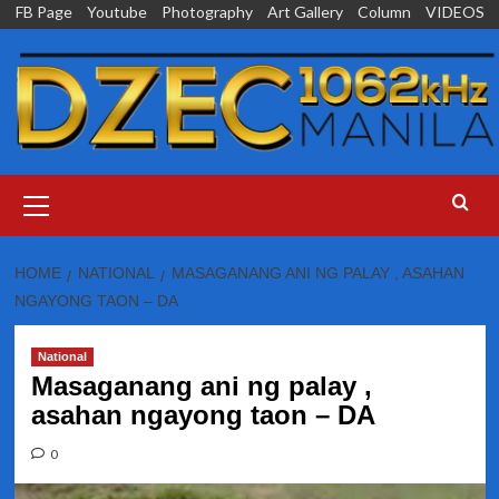
Skip
FB Page
Youtube
Photography
Art Gallery
Column
VIDEOS
to
content
Primary
Menu
HOME
NATIONAL
MASAGANANG ANI NG PALAY , ASAHAN
NGAYONG TAON – DA
National
Masaganang ani ng palay ,
asahan ngayong taon – DA
0