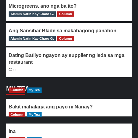
Microgreens, ano nga ba ito?
Alamin Natin Kay Charo G.
0
Column
Ang Sansibar Blade sa makabagong panahon
Alamin Natin Kay Charo G.
0
Column
Dating Batilyo ngayon ay supplier ng isda sa mga
restaurant
0
MY TEA
Column
My Tea
Bakit mahalaga ang payo ni Nanay?
Column
My Tea
Ina