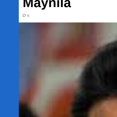
Maynila
0