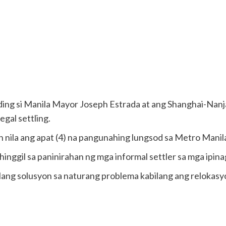
ng si Manila Mayor Joseph Estrada at ang Shanghai-Nan
gal settling.
 nila ang apat (4) na pangunahing lungsod sa Metro Manil
 hinggil sa paninirahan ng mga informal settler sa mga ipin
ang solusyon sa naturang problema kabilang ang relokas