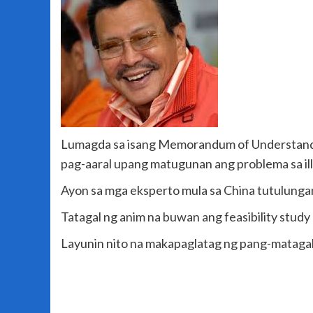
Lumagda sa isang Memorandum of Understandi
pag-aaral upang matugunan ang problema sa ille
Ayon sa mga eksperto mula sa China tutulungan
Tatagal ng anim na buwan ang feasibility study
Layunin nito na makapaglatag ng pang-matagal