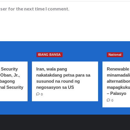
ser for the next time I comment.
IBANG BANSA
National
 Security
Iran, wala pang
Renewable 
Oban, Jr.,
nakatakdang petsa para sa
minamadali
 bagong
susunod na round ng
alternatibo
nal Security
negosasyon sa US
mapagkuku
– Palasyo
0
0