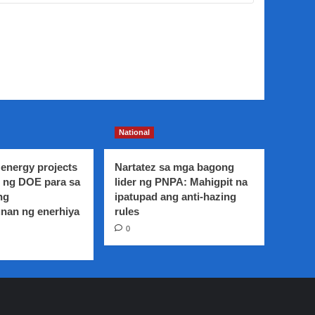
National
energy projects
Nartatez sa mga bagong
 ng DOE para sa
lider ng PNPA: Mahigpit na
ng
ipatupad ang anti-hazing
nan ng enerhiya
rules
0