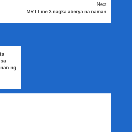
Next
MRT Line 3 nagka aberya na naman
ts
 sa
unan ng