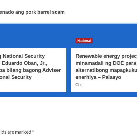
Senado ang pork barrel scam
National
 National Security
Renewable energy projec
 Eduardo Oban, Jr.,
minamadali ng DOE para
a bilang bagong Adviser
alternatibong mapagkuk
onal Security
enerhiya – Palasyo
0
elds are marked
*