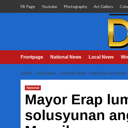
Skip
FB Page
Youtube
Photography
Art Gallery
Col
to
content
Frontpage
National News
Local News
Wo
HOME
NATIONAL
MAYOR ERAP LUMAGDA SA ISANG
National
Mayor Erap lu
solusyunan an