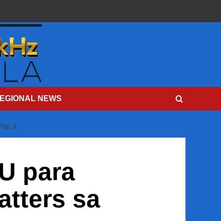
EGIONAL NEWS
NILA
U para
tters sa