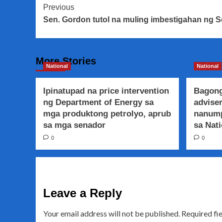
Post
Previous
Sen. Gordon tutol na muling imbestigahan ng 
Navigation
More Stories
National
National
Ipinatupad na price intervention
Bagong
ng Department of Energy sa
adviser
mga produktong petrolyo, aprub
nanump
sa mga senador
sa Nati
0
0
Leave a Reply
Your email address will not be published.
Required fi