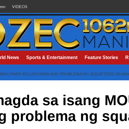
umn
VIDEOS
rld News
Sports & Entertainment
Feature Stories
R
 MOU PARA SOLUSYUNAN ANG PROBLEMA NG SQUATTERS SA MAY
magda sa isang MO
g problema ng squa