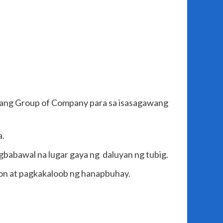
jang Group of Company para sa isasagawang
a.
agbabawal na lugar gaya ng daluyan ng tubig.
yon at pagkakaloob ng hanapbuhay.