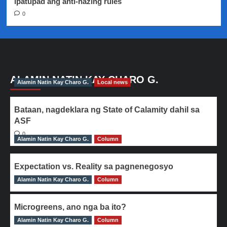
ipatupad ang anti-hazing rules
0
ALAMIN NATIN KAY CHARO G.
Alamin Natin Kay Charo G.
Local news
Bataan, nagdeklara ng State of Calamity dahil sa
ASF
0
Alamin Natin Kay Charo G.
Column
Expectation vs. Reality sa pagnenegosyo
Alamin Natin Kay Charo G.
0
Column
Microgreens, ano nga ba ito?
Alamin Natin Kay Charo G.
0
Column