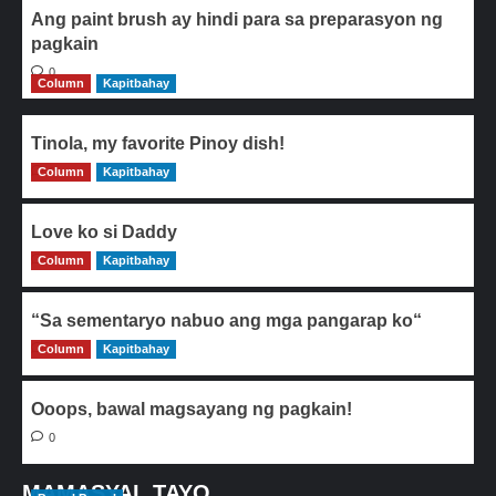
Ang paint brush ay hindi para sa preparasyon ng
pagkain
0
Column
Kapitbahay
Tinola, my favorite Pinoy dish!
Column
0
Kapitbahay
Love ko si Daddy
Column
0
Kapitbahay
“Sa sementaryo nabuo ang mga pangarap ko“
Column
0
Kapitbahay
Ooops, bawal magsayang ng pagkain!
0
MAMASYAL TAYO