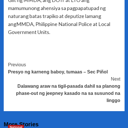
Giit ng MMDA, ang DOTr at LTO ang
mamumunong ahensiya sa pagpapatupad ng
naturang batas trapiko at deputize lamang
angMMDA, Philippine National Police at Local
Government Units.
Post
Previous
Presyo ng karneng baboy, tumaas – Sec Piñol
Navigation
Next
Dalawang araw na tigil-pasada dahil sa planong
phase-out ng jeepney kasado na sa susunod na
linggo
More Stories
National