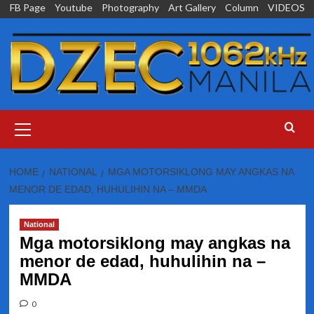
Skip
FB Page
Youtube
Photography
Art Gallery
Column
VIDEOS
to
content
Primary
Menu
HOME
NATIONAL
MGA MOTORSIKLONG MAY ANGKAS NA
MENOR DE EDAD, HUHULIHIN NA – MMDA
National
Mga motorsiklong may angkas na
menor de edad, huhulihin na –
MMDA
0