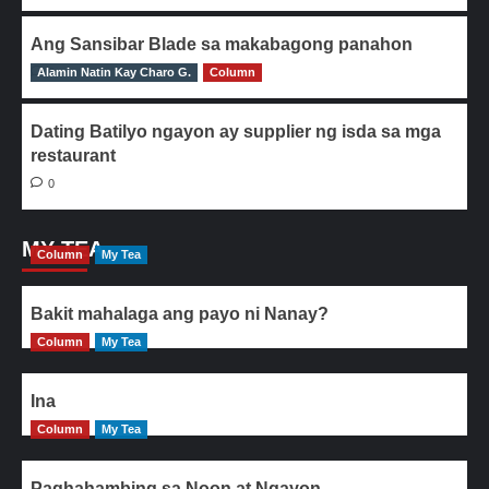
Ang Sansibar Blade sa makabagong panahon
Alamin Natin Kay Charo G.
0
Column
Dating Batilyo ngayon ay supplier ng isda sa mga
restaurant
0
MY TEA
Column
My Tea
Bakit mahalaga ang payo ni Nanay?
Column
My Tea
Ina
Column
My Tea
Paghahambing sa Noon at Ngayon