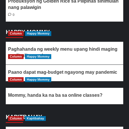
Produksyon ng Golden Rice sa Pilipinas sinimulan
nang palawigin
0
HAPPY MOMMY
Column
Happy Mommy
Paghahanda ng weekly menu upang hindi maging
paulit-ulit ang ulam
Column
Happy Mommy
Paano dapat mag-budget ngayong may pandemic
Column
Happy Mommy
Mommy, handa ka na ba sa online classes?
KAPITBAHAY
Column
Kapitbahay