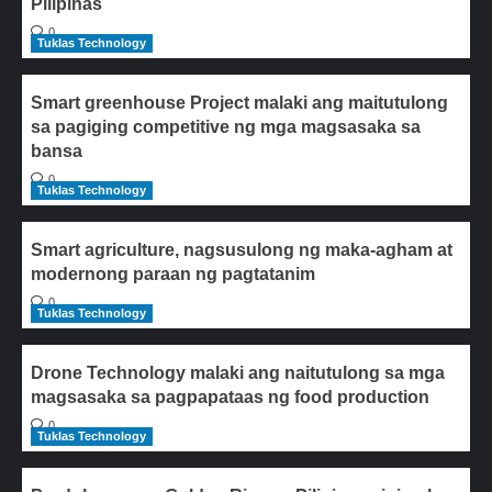
Pilipinas
0
Tuklas Technology
Smart greenhouse Project malaki ang maitutulong
sa pagiging competitive ng mga magsasaka sa
bansa
0
Tuklas Technology
Smart agriculture, nagsusulong ng maka-agham at
modernong paraan ng pagtatanim
0
Tuklas Technology
Drone Technology malaki ang naitutulong sa mga
magsasaka sa pagpapataas ng food production
0
Tuklas Technology