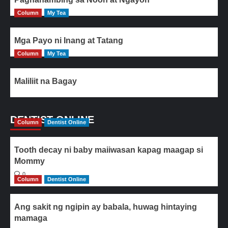
Column
My Tea
Mga Payo ni Inang at Tatang
Column
My Tea
Maliliit na Bagay
DENTIST ONLINE
Column
Dentist Online
Tooth decay ni baby maiiwasan kapag maagap si
Mommy
0
Column
Dentist Online
Ang sakit ng ngipin ay babala, huwag hintaying
mamaga