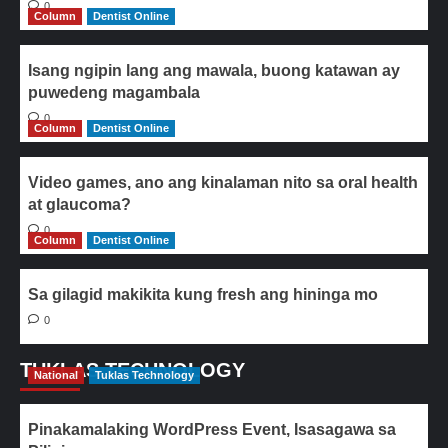
0
Column
Dentist Online
Isang ngipin lang ang mawala, buong katawan ay
puwedeng magambala
0
Column
Dentist Online
Video games, ano ang kinalaman nito sa oral health
at glaucoma?
0
Column
Dentist Online
Sa gilagid makikita kung fresh ang hininga mo
0
TUKLAS TECHNOLOGY
National
Tuklas Technology
Pinakamalaking WordPress Event, Isasagawa sa