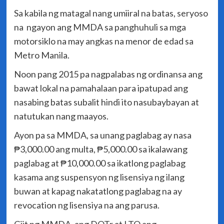
Sa kabila ng matagal nang umiiral na batas, seryoso
na ngayon ang MMDA sa panghuhuli sa mga
motorsiklo na may angkas na menor de edad sa
Metro Manila.
Noon pang 2015 pa nagpalabas ng ordinansa ang
bawat lokal na pamahalaan para ipatupad ang
nasabing batas subalit hindi ito nasubaybayan at
natutukan nang maayos.
Ayon pa sa MMDA, sa unang paglabag ay nasa
₱3,000.00 ang multa, ₱5,000.00 sa ikalawang
paglabag at ₱10,000.00 sa ikatlong paglabag
kasama ang suspensyon ng lisensiya ng ilang
buwan at kapag nakatatlong paglabag na ay
revocation ng lisensiya na ang parusa.