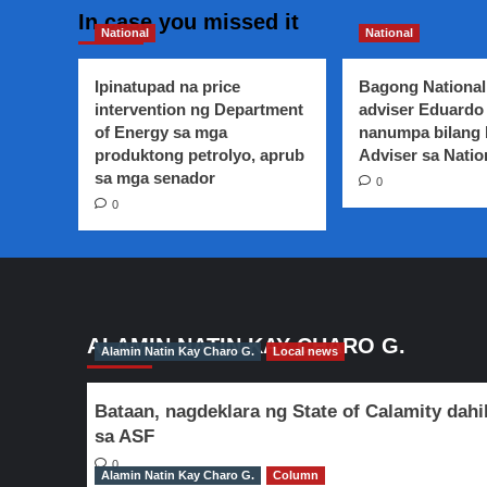
In case you missed it
National
National
Ipinatupad na price
Bagong National
intervention ng Department
adviser Eduardo 
of Energy sa mga
nanumpa bilang
produktong petrolyo, aprub
Adviser sa Natio
sa mga senador
0
0
ALAMIN NATIN KAY CHARO G.
Alamin Natin Kay Charo G.
Local news
Bataan, nagdeklara ng State of Calamity dahi
sa ASF
0
Alamin Natin Kay Charo G.
Column