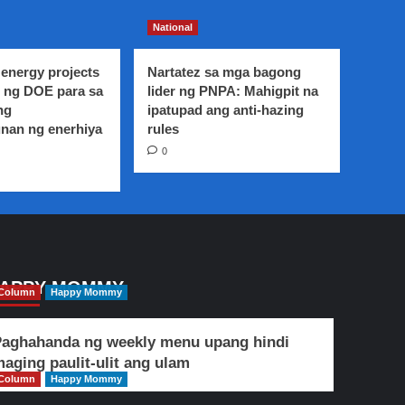
National
energy projects
Nartatez sa mga bagong
 ng DOE para sa
lider ng PNPA: Mahigpit na
ng
ipatupad ang anti-hazing
nan ng enerhiya
rules
0
APPY MOMMY
Column
Happy Mommy
aghahanda ng weekly menu upang hindi
aging paulit-ulit ang ulam
Column
Happy Mommy