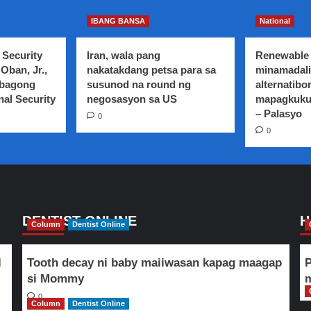
IBANG BANSA
National
 Security
Iran, wala pang
Renewable 
Oban, Jr.,
nakatakdang petsa para sa
minamadali
 bagong
susunod na round ng
alternatibo
nal Security
negosasyon sa US
mapagkuku
– Palasyo
0
0
DENTIST ONLINE
H
Column
Dentist Online
l
Tooth decay ni baby maiiwasan kapag maagap
P
si Mommy
m
0
Column
Dentist Online