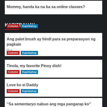
Mommy, handa ka na ba sa online classes?
KAPITBAHAY
Column
Kapitbahay
Ang paint brush ay hindi para sa preparasyon ng
pagkain
0
Column
Kapitbahay
Tinola, my favorite Pinoy dish!
Column
0
Kapitbahay
Love ko si Daddy
Column
0
Kapitbahay
“Sa sementaryo nabuo ang mga pangarap ko“