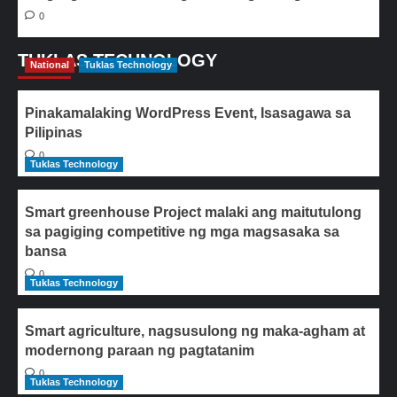
0
TUKLAS TECHNOLOGY
National
Tuklas Technology
Pinakamalaking WordPress Event, Isasagawa sa
Pilipinas
0
Tuklas Technology
Smart greenhouse Project malaki ang maitutulong
sa pagiging competitive ng mga magsasaka sa
bansa
0
Tuklas Technology
Smart agriculture, nagsusulong ng maka-agham at
modernong paraan ng pagtatanim
0
Tuklas Technology