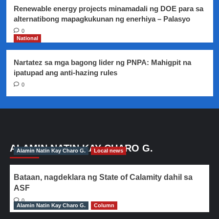
Renewable energy projects minamadali ng DOE para sa
alternatibong mapagkukunan ng enerhiya – Palasyo
0
National
Nartatez sa mga bagong lider ng PNPA: Mahigpit na
ipatupad ang anti-hazing rules
0
ALAMIN NATIN KAY CHARO G.
Alamin Natin Kay Charo G.
Local news
Bataan, nagdeklara ng State of Calamity dahil sa
ASF
0
Alamin Natin Kay Charo G.
Column