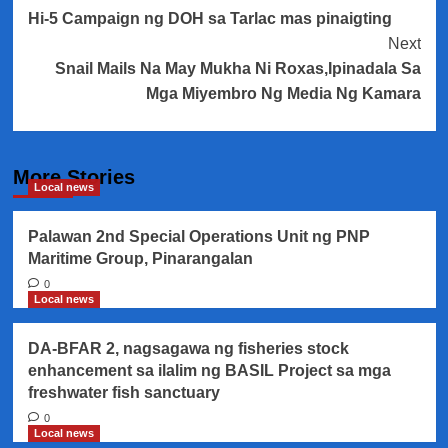
Hi-5 Campaign ng DOH sa Tarlac mas pinaigting
Navigation
Next
Snail Mails Na May Mukha Ni Roxas,Ipinadala Sa
Mga Miyembro Ng Media Ng Kamara
More Stories
Local news
Palawan 2nd Special Operations Unit ng PNP
Maritime Group, Pinarangalan
0
Local news
DA-BFAR 2, nagsagawa ng fisheries stock
enhancement sa ilalim ng BASIL Project sa mga
freshwater fish sanctuary
0
Local news