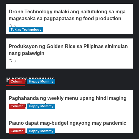
Drone Technology malaki ang naitutulong sa mga
magsasaka sa pagpapataas ng food production
0
Tuklas Technology
Produksyon ng Golden Rice sa Pilipinas sinimulan
nang palawigin
0
HAPPY MOMMY
Column
Happy Mommy
Paghahanda ng weekly menu upang hindi maging
paulit-ulit ang ulam
Column
Happy Mommy
Paano dapat mag-budget ngayong may pandemic
Column
Happy Mommy