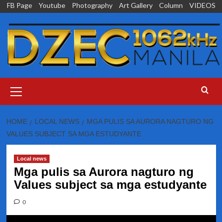
Skip
FB Page
Youtube
Photography
Art Gallery
Column
VIDEOS
to
content
Primary
Menu
HOME
LOCAL NEWS
MGA PULIS SA AURORA NAGTURO NG
VALUES SUBJECT SA MGA ESTUDYANTE
Local news
Mga pulis sa Aurora nagturo ng
Values subject sa mga estudyante
0