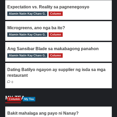
Expectation vs. Reality sa pagnenegosyo
Alamin Natin Kay Charo G.
0
Column
Microgreens, ano nga ba ito?
Alamin Natin Kay Charo G.
0
Column
Ang Sansibar Blade sa makabagong panahon
Alamin Natin Kay Charo G.
0
Column
Dating Batilyo ngayon ay supplier ng isda sa mga
restaurant
0
MY TEA
Column
My Tea
Bakit mahalaga ang payo ni Nanay?