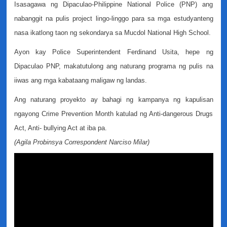
Isasagawa ng Dipaculao-Philippine National Police (PNP) ang
nabanggit na pulis project lingo-linggo para sa mga estudyanteng
nasa ikatlong taon ng sekondarya sa Mucdol National High School.
Ayon kay Police Superintendent Ferdinand Usita, hepe ng
Dipaculao PNP, makatutulong ang naturang programa ng pulis na
iiwas ang mga kabataang maligaw ng landas.
Ang naturang proyekto ay bahagi ng kampanya ng kapulisan
ngayong Crime Prevention Month katulad ng Anti-dangerous Drugs
Act, Anti- bullying Act at iba pa.
(Agila Probinsya Correspondent Narciso Milar)