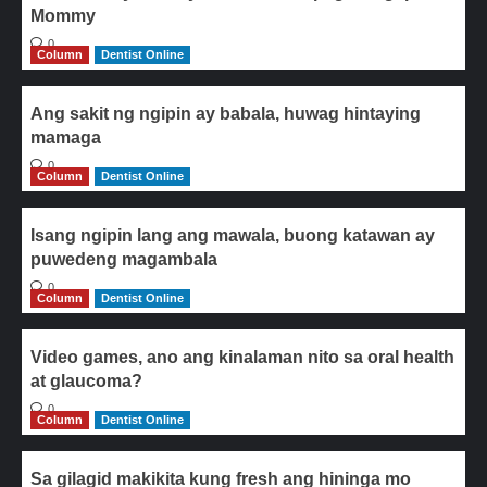
Mommy
0
Column
Dentist Online
Ang sakit ng ngipin ay babala, huwag hintaying
mamaga
0
Column
Dentist Online
Isang ngipin lang ang mawala, buong katawan ay
puwedeng magambala
0
Column
Dentist Online
Video games, ano ang kinalaman nito sa oral health
at glaucoma?
0
Column
Dentist Online
Sa gilagid makikita kung fresh ang hininga mo