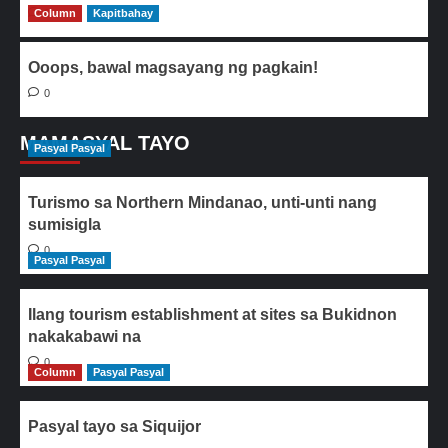
Column
0
Kapitbahay
Ooops, bawal magsayang ng pagkain!
0
MAMASYAL TAYO
Pasyal Pasyal
Turismo sa Northern Mindanao, unti-unti nang
sumisigla
0
Pasyal Pasyal
Ilang tourism establishment at sites sa Bukidnon
nakakabawi na
0
Column
Pasyal Pasyal
Pasyal tayo sa Siquijor