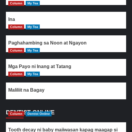
Column
My Tea
Ina
Column
My Tea
Paghahambing sa Noon at Ngayon
Column
My Tea
Mga Payo ni Inang at Tatang
Column
My Tea
Maliliit na Bagay
DENTIST ONLINE
Column
Dentist Online
Tooth decay ni baby maiiwasan kapag maagap si