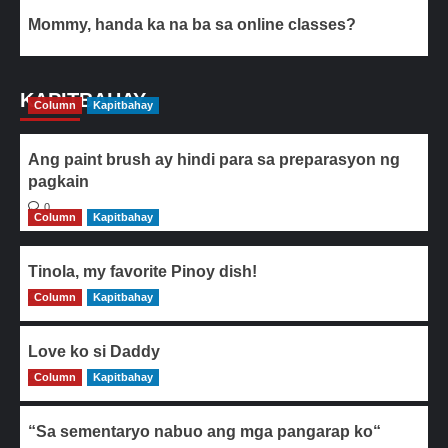
Mommy, handa ka na ba sa online classes?
KAPITBAHAY
Column
Kapitbahay
Ang paint brush ay hindi para sa preparasyon ng
pagkain
0
Column
Kapitbahay
Tinola, my favorite Pinoy dish!
Column
0
Kapitbahay
Love ko si Daddy
Column
0
Kapitbahay
“Sa sementaryo nabuo ang mga pangarap ko“