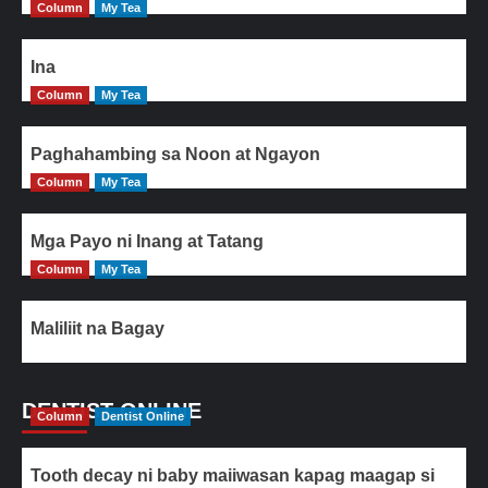
Column
My Tea
Ina
Column
My Tea
Paghahambing sa Noon at Ngayon
Column
My Tea
Mga Payo ni Inang at Tatang
Column
My Tea
Maliliit na Bagay
DENTIST ONLINE
Column
Dentist Online
Tooth decay ni baby maiiwasan kapag maagap si