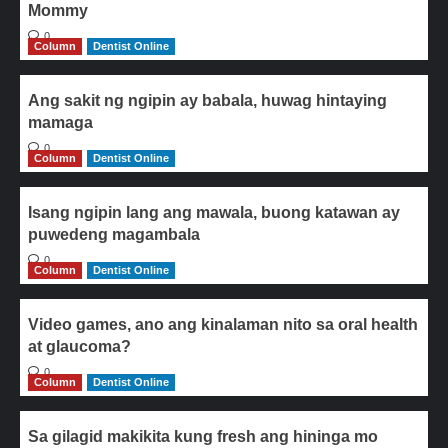
Mommy
0
Column
Dentist Online
Ang sakit ng ngipin ay babala, huwag hintaying
mamaga
0
Column
Dentist Online
Isang ngipin lang ang mawala, buong katawan ay
puwedeng magambala
0
Column
Dentist Online
Video games, ano ang kinalaman nito sa oral health
at glaucoma?
0
Column
Dentist Online
Sa gilagid makikita kung fresh ang hininga mo