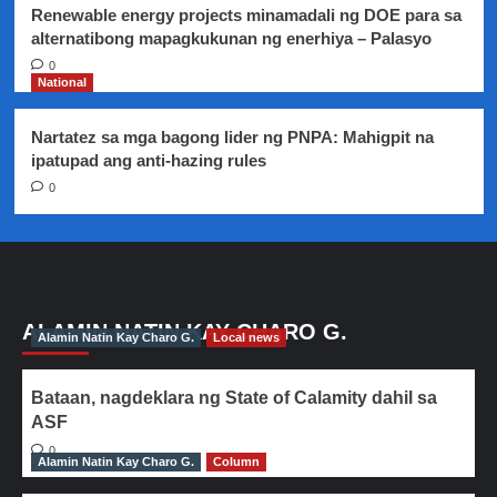
Renewable energy projects minamadali ng DOE para sa
alternatibong mapagkukunan ng enerhiya – Palasyo
0
National
Nartatez sa mga bagong lider ng PNPA: Mahigpit na
ipatupad ang anti-hazing rules
0
ALAMIN NATIN KAY CHARO G.
Alamin Natin Kay Charo G.
Local news
Bataan, nagdeklara ng State of Calamity dahil sa
ASF
0
Alamin Natin Kay Charo G.
Column