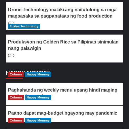
Drone Technology malaki ang naitutulong sa mga
magsasaka sa pagpapataas ng food production
0
Tuklas Technology
Produksyon ng Golden Rice sa Pilipinas sinimulan
nang palawigin
0
HAPPY MOMMY
Column
Happy Mommy
Paghahanda ng weekly menu upang hindi maging
paulit-ulit ang ulam
Column
Happy Mommy
Paano dapat mag-budget ngayong may pandemic
Column
Happy Mommy