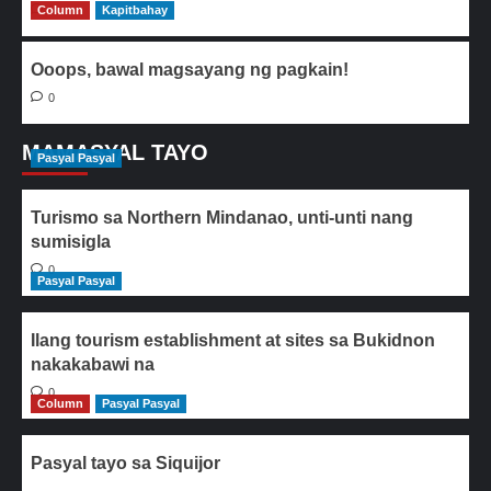
Column
0
Kapitbahay
Ooops, bawal magsayang ng pagkain!
0
MAMASYAL TAYO
Pasyal Pasyal
Turismo sa Northern Mindanao, unti-unti nang
sumisigla
0
Pasyal Pasyal
Ilang tourism establishment at sites sa Bukidnon
nakakabawi na
0
Column
Pasyal Pasyal
Pasyal tayo sa Siquijor