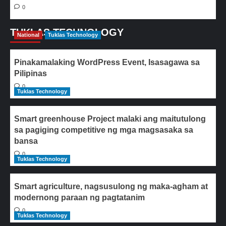
0
TUKLAS TECHNOLOGY
National
Tuklas Technology
Pinakamalaking WordPress Event, Isasagawa sa
Pilipinas
0
Tuklas Technology
Smart greenhouse Project malaki ang maitutulong
sa pagiging competitive ng mga magsasaka sa
bansa
0
Tuklas Technology
Smart agriculture, nagsusulong ng maka-agham at
modernong paraan ng pagtatanim
0
Tuklas Technology