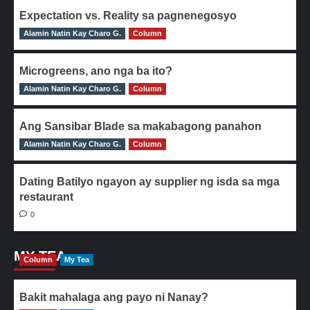
Expectation vs. Reality sa pagnenegosyo
Alamin Natin Kay Charo G.
0
Column
Microgreens, ano nga ba ito?
Alamin Natin Kay Charo G.
0
Column
Ang Sansibar Blade sa makabagong panahon
Alamin Natin Kay Charo G.
0
Column
Dating Batilyo ngayon ay supplier ng isda sa mga
restaurant
0
MY TEA
Column
My Tea
Bakit mahalaga ang payo ni Nanay?