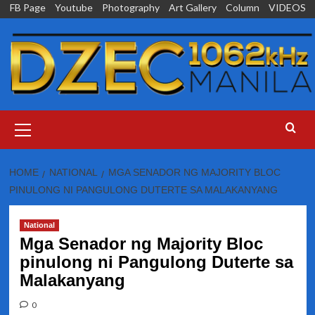
Skip
FB Page
Youtube
Photography
Art Gallery
Column
VIDEOS
to
content
Primary
Menu
HOME
NATIONAL
MGA SENADOR NG MAJORITY BLOC
PINULONG NI PANGULONG DUTERTE SA MALAKANYANG
National
Mga Senador ng Majority Bloc
pinulong ni Pangulong Duterte sa
Malakanyang
0