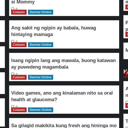
si Mommy
m
0
Column
Dentist Online
Ang sakit ng ngipin ay babala, huwag
hintaying mamaga
0
Column
Dentist Online
M
Isang ngipin lang ang mawala, buong katawan
ay puwedeng magambala
K
0
Column
Dentist Online
A
Video games, ano ang kinalaman nito sa oral
n
health at glaucoma?
0
Column
Dentist Online
T
Sa gilagid makikita kung fresh ang hininga mo