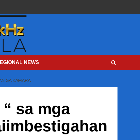
EGIONAL NEWS
AN SA KAMARA
 “ sa mga
aiimbestigahan