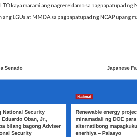
sa LTO kaya marami ang nagrereklamo sa pagpapatupad ng
gan ang LGUs at MMDA sa pagpapatupad ng NCAP upang madi
 sa Senado
Japanese Fa
National
 National Security
Renewable energy projec
 Eduardo Oban, Jr.,
minamadali ng DOE para
a bilang bagong Adviser
alternatibong mapagkuk
onal Security
enerhiya – Palasyo