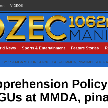
umn
VIDEOS
rld News
Sports & Entertainment
Feature Stories
R
ICY “ SA MGA MOTORISTA NG LGUS AT MMDA, PINAIIMBESTIGAH
pprehension Policy
LGUs at MMDA, pin