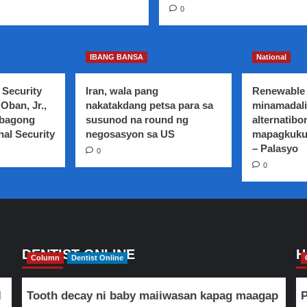
0
IBANG BANSA
National
 Security
Iran, wala pang
Renewable 
Oban, Jr.,
nakatakdang petsa para sa
minamadali
 bagong
susunod na round ng
alternatibo
nal Security
negosasyon sa US
mapagkuku
– Palasyo
0
0
DENTIST ONLINE
H
Column
Dentist Online
l
Tooth decay ni baby maiiwasan kapag maagap
P