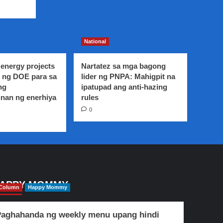
National
energy projects
Nartatez sa mga bagong
 ng DOE para sa
lider ng PNPA: Mahigpit na
ng
ipatupad ang anti-hazing
nan ng enerhiya
rules
0
APPY MOMMY
Column
Happy Mommy
aghahanda ng weekly menu upang hindi