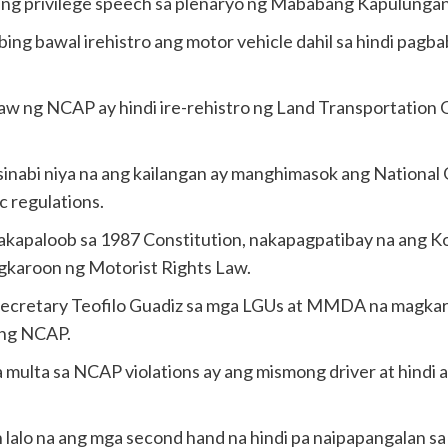
 ng privilege speech sa plenaryo ng Mababang Kapulunga
g bawal irehistro ang motor vehicle dahil sa hindi pagbab
taw ng NCAP ay hindi ire-rehistro ng Land Transportation 
sinabi niya na ang kailangan ay manghimasok ang Nationa
c regulations.
 na nakapaloob sa 1987 Constitution, nakapagpatibay na an
gkaroon ng Motorist Rights Law.
t Secretary Teofilo Guadiz sa mga LGUs at MMDA na magka
 ng NCAP.
 multa sa NCAP violations ay ang mismong driver at hindi 
lalo na ang mga second hand na hindi pa naipapangalan sa