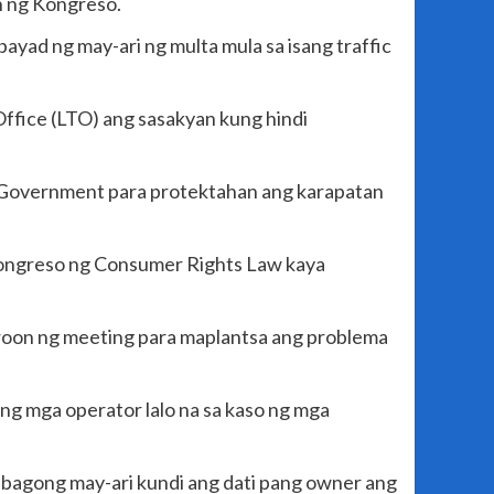
n ng Kongreso.
ayad ng may-ari ng multa mula sa isang traffic
Office (LTO) ang sasakyan kung hindi
l Government para protektahan ang karapatan
g Kongreso ng Consumer Rights Law kaya
roon ng meeting para maplantsa ang problema
ang mga operator lalo na sa kaso ng mga
 bagong may-ari kundi ang dati pang owner ang