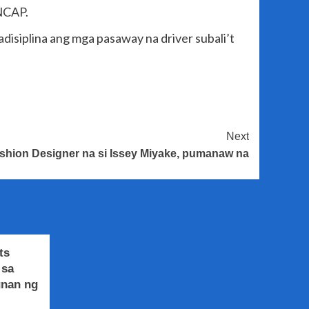
 NCAP.
siplina ang mga pasaway na driver subali’t
Next
shion Designer na si Issey Miyake, pumanaw na
ts
 sa
unan ng