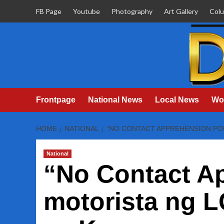
Skip
FB Page
Youtube
Photography
Art Gallery
Col
to
content
Frontpage
National News
Local News
Wo
HOME
NATIONAL
“NO CONTACT APPREHENSION POL
National
“No Contact A
motorista ng 