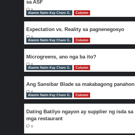
sa ASF
0
Alamin Natin Kay Charo G.
Column
Expectation vs. Reality sa pagnenegosyo
0
Alamin Natin Kay Charo G.
Column
Microgreens, ano nga ba ito?
0
Alamin Natin Kay Charo G.
Column
Ang Sansibar Blade sa makabagong panahon
0
Alamin Natin Kay Charo G.
Column
Dating Batilyo ngayon ay supplier ng isda sa
mga restaurant
0