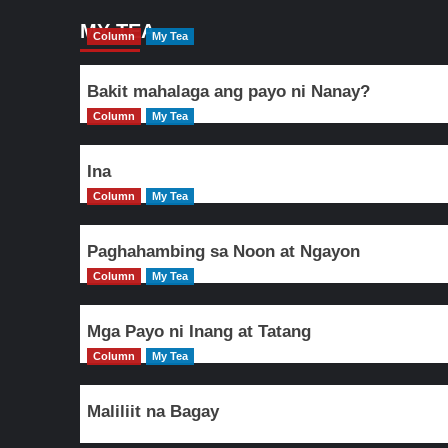
MY TEA
Column
My Tea
Bakit mahalaga ang payo ni Nanay?
Column
My Tea
Ina
Column
My Tea
Paghahambing sa Noon at Ngayon
Column
My Tea
Mga Payo ni Inang at Tatang
Column
My Tea
Maliliit na Bagay