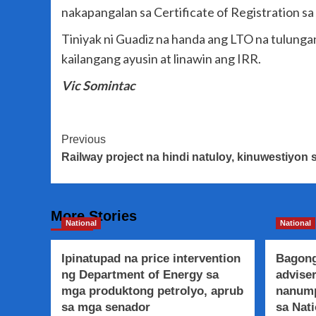
nakapangalan sa Certificate of Registration 
Tiniyak ni Guadiz na handa ang LTO na tulun
kailangang ayusin at linawin ang IRR.
Vic Somintac
Post
Previous
Railway project na hindi natuloy, kinuwestiyon
Navigation
More Stories
National
National
Ipinatupad na price intervention
Bagong
ng Department of Energy sa
adviser
mga produktong petrolyo, aprub
nanump
sa mga senador
sa Nati