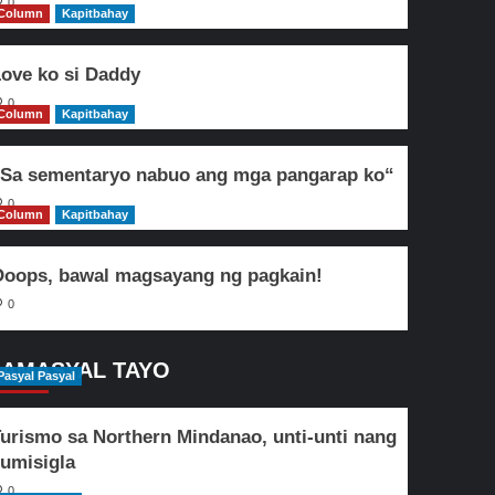
0
Column
Kapitbahay
ove ko si Daddy
0
Column
Kapitbahay
Sa sementaryo nabuo ang mga pangarap ko“
0
Column
Kapitbahay
oops, bawal magsayang ng pagkain!
0
AMASYAL TAYO
Pasyal Pasyal
urismo sa Northern Mindanao, unti-unti nang
umisigla
0