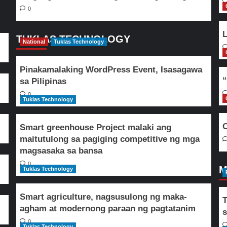
0
L
TUKLAS TECHNOLOGY
National
Tuklas Technology
Pinakamalaking WordPress Event, Isasagawa
“
sa Pilipinas
0
Tuklas Technology
O
Smart greenhouse Project malaki ang
maitutulong sa pagiging competitive ng mga
magsasaka sa bansa
0
M
Tuklas Technology
Smart agriculture, nagsusulong ng maka-
T
agham at modernong paraan ng pagtatanim
s
0
Tuklas Technology