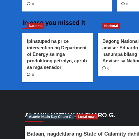
0
0
In case you missed it
National
National
Ipinatupad na price
Bagong National
intervention ng Department
adviser Eduardo 
of Energy sa mga
nanumpa bilang
produktong petrolyo, aprub
Adviser sa Natio
sa mga senador
0
0
ALAMIN NATIN KAY CHARO G.
Alamin Natin Kay Charo G.
Local news
Bataan, nagdeklara ng State of Calamity dahi