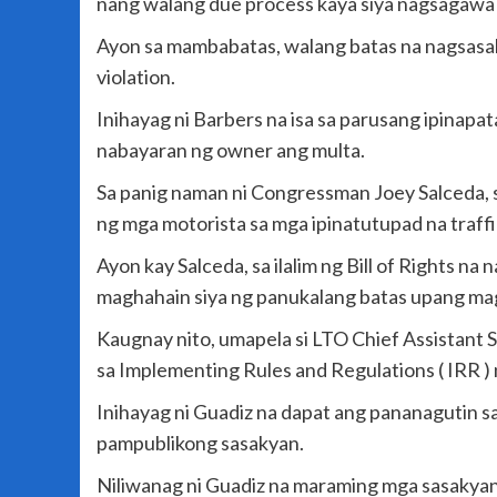
nang walang due process kaya siya nagsagawa
Ayon sa mambabatas, walang batas na nagsasabin
violation.
Inihayag ni Barbers na isa sa parusang ipinapa
nabayaran ng owner ang multa.
Sa panig naman ni Congressman Joey Salceda, 
ng mga motorista sa mga ipinatutupad na traffi
Ayon kay Salceda, sa ilalim ng Bill of Rights
maghahain siya ng panukalang batas upang ma
Kaugnay nito, umapela si LTO Chief Assistan
sa Implementing Rules and Regulations ( IRR )
Inihayag ni Guadiz na dapat ang pananagutin sa
pampublikong sasakyan.
Niliwanag ni Guadiz na maraming mga sasakyan 