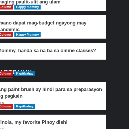
aging paulit-ulit ang ulam
Column
Happy Mommy
Paano dapat mag-budget ngayong may
pandemic
Column
Happy Mommy
ommy, handa ka na ba sa online classes?
APITBAHAY
Column
Kapitbahay
ng paint brush ay hindi para sa preparasyon
g pagkain
0
Column
Kapitbahay
inola, my favorite Pinoy dish!