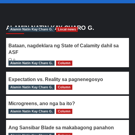
ALAMIN NATIN KAY CHARO G.
Alamin Natin Kay Charo G.
Local news
Bataan, nagdeklara ng State of Calamity dahil sa
ASF
0
Alamin Natin Kay Charo G.
Column
Expectation vs. Reality sa pagnenegosyo
Alamin Natin Kay Charo G.
0
Column
Microgreens, ano nga ba ito?
Alamin Natin Kay Charo G.
0
Column
Ang Sansibar Blade sa makabagong panahon