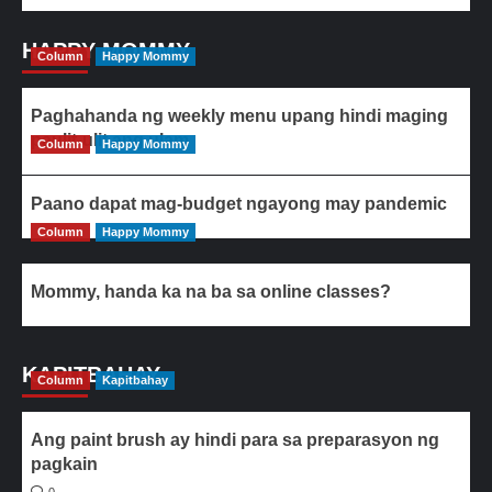
HAPPY MOMMY
Column
Happy Mommy
Paghahanda ng weekly menu upang hindi maging
paulit-ulit ang ulam
Column
Happy Mommy
Paano dapat mag-budget ngayong may pandemic
Column
Happy Mommy
Mommy, handa ka na ba sa online classes?
KAPITBAHAY
Column
Kapitbahay
Ang paint brush ay hindi para sa preparasyon ng
pagkain
0