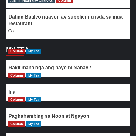
Alamin Natin Kay Charo G.
0
Column
Dating Batilyo ngayon ay supplier ng isda sa mga
restaurant
0
MY TEA
Column
My Tea
Bakit mahalaga ang payo ni Nanay?
Column
My Tea
Ina
Column
My Tea
Paghahambing sa Noon at Ngayon
Column
My Tea