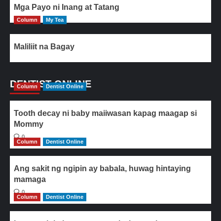
Mga Payo ni Inang at Tatang
Column
My Tea
Maliliit na Bagay
DENTIST ONLINE
Column
Dentist Online
Tooth decay ni baby maiiwasan kapag maagap si
Mommy
0
Column
Dentist Online
Ang sakit ng ngipin ay babala, huwag hintaying
mamaga
0
Column
Dentist Online