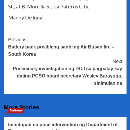
St., at B. Morcilla St., sa Pateros City.
Manny De luna
Post
Previous
Battery pack posibleng sanhi ng Air Busan fire –
Navigation
South Korea
Next
Preliminary investigation ng DOJ sa pagpatay kay
dating PCSO board secretary Wesley Barayuga,
sinimulan na
More Stories
National
Ipinatupad na price intervention ng Department of