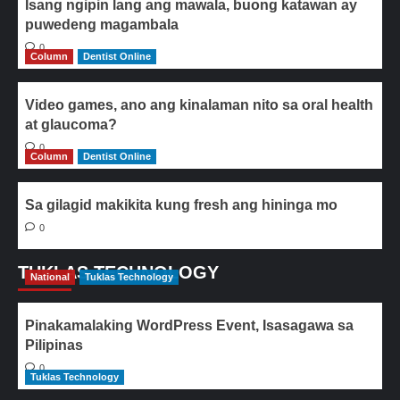
Isang ngipin lang ang mawala, buong katawan ay
puwedeng magambala
0
Column
Dentist Online
Video games, ano ang kinalaman nito sa oral health
at glaucoma?
0
Column
Dentist Online
Sa gilagid makikita kung fresh ang hininga mo
0
TUKLAS TECHNOLOGY
National
Tuklas Technology
Pinakamalaking WordPress Event, Isasagawa sa
Pilipinas
0
Tuklas Technology