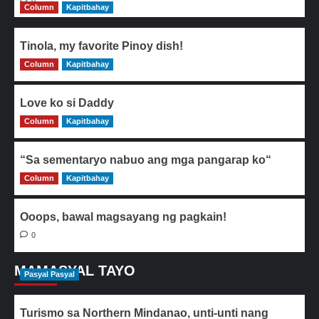
Column
Kapitbahay
Tinola, my favorite Pinoy dish!
Column
0
Kapitbahay
Love ko si Daddy
Column
0
Kapitbahay
“Sa sementaryo nabuo ang mga pangarap ko“
Column
0
Kapitbahay
Ooops, bawal magsayang ng pagkain!
0
MAMASYAL TAYO
Pasyal Pasyal
Turismo sa Northern Mindanao, unti-unti nang