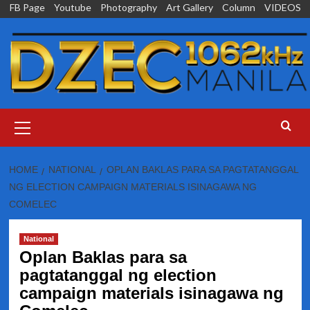
Skip
FB Page
Youtube
Photography
Art Gallery
Column
VIDEOS
to
content
Primary
Menu
HOME
NATIONAL
OPLAN BAKLAS PARA SA PAGTATANGGAL
NG ELECTION CAMPAIGN MATERIALS ISINAGAWA NG
COMELEC
National
Oplan Baklas para sa
pagtatanggal ng election
campaign materials isinagawa ng