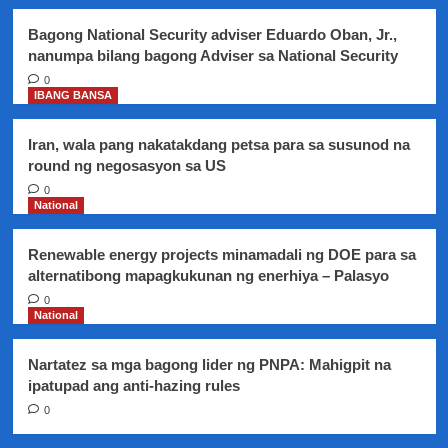
Bagong National Security adviser Eduardo Oban, Jr.,
nanumpa bilang bagong Adviser sa National Security
0
IBANG BANSA
Iran, wala pang nakatakdang petsa para sa susunod na
round ng negosasyon sa US
0
National
Renewable energy projects minamadali ng DOE para sa
alternatibong mapagkukunan ng enerhiya – Palasyo
0
National
Nartatez sa mga bagong lider ng PNPA: Mahigpit na
ipatupad ang anti-hazing rules
0