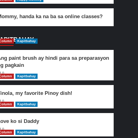
ommy, handa ka na ba sa online classes?
APITBAHAY
Column
Kapitbahay
ng paint brush ay hindi para sa preparasyon
g pagkain
0
Column
Kapitbahay
inola, my favorite Pinoy dish!
0
Column
Kapitbahay
ove ko si Daddy
0
Column
Kapitbahay