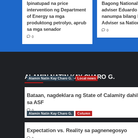
Ipinatupad na price
Bagong National
intervention ng Department
adviser Eduardo 
of Energy sa mga
nanumpa bilang
produktong petrolyo, aprub
Adviser sa Natio
sa mga senador
0
0
ALAMIN NATIN KAY CHARO G.
Alamin Natin Kay Charo G.
Local news
Bataan, nagdeklara ng State of Calamity dahi
sa ASF
0
Alamin Natin Kay Charo G.
Column
Expectation vs. Reality sa pagnenegosyo