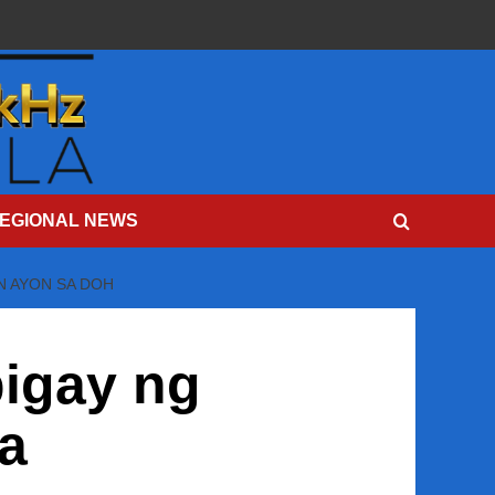
EGIONAL NEWS
N AYON SA DOH
bigay ng
pa