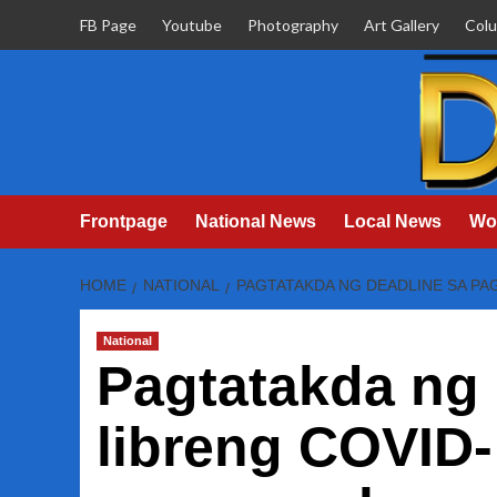
Skip
FB Page
Youtube
Photography
Art Gallery
Col
to
content
Frontpage
National News
Local News
Wo
HOME
NATIONAL
PAGTATAKDA NG DEADLINE SA PAG
National
Pagtatakda ng 
libreng COVID-