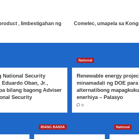
product , Iimbestigahan ng
Comelec, umapela sa Kongr
National
 National Security
Renewable energy projec
 Eduardo Oban, Jr.,
minamadali ng DOE para
a bilang bagong Adviser
alternatibong mapagkuk
onal Security
enerhiya – Palasyo
0
IBANG BANSA
National