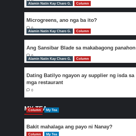
0
Alamin Natin Kay Charo G.
Column
Microgreens, ano nga ba ito?
0
Alamin Natin Kay Charo G.
Column
Ang Sansibar Blade sa makabagong panahon
0
Alamin Natin Kay Charo G.
Column
Dating Batilyo ngayon ay supplier ng isda sa
mga restaurant
0
MY TEA
Column
My Tea
Bakit mahalaga ang payo ni Nanay?
Column
My Tea