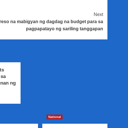
Next
eso na mabigyan ng dagdag na budget para sa
pagpapatayo ng sariling tanggapan
ts
 sa
unan ng
National