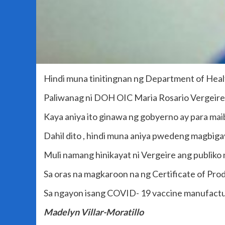
Hindi muna tinitingnan ng Department of Healt
Paliwanag ni DOH OIC Maria Rosario Vergeire
Kaya aniya ito ginawa ng gobyerno ay para maib
Dahil dito , hindi muna aniya pwedeng magbiga
Muli namang hinikayat ni Vergeire ang publiko
Sa oras na magkaroon na ng Certificate of Prod
Sa ngayon isang COVID- 19 vaccine manufactur
Madelyn Villar-Moratillo