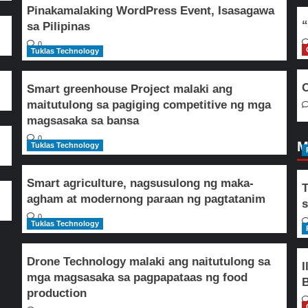
Pinakamalaking WordPress Event, Isasagawa
“
sa Pilipinas
0
Tuklas Technology
O
Smart greenhouse Project malaki ang
maitutulong sa pagiging competitive ng mga
magsasaka sa bansa
0
M
Tuklas Technology
Smart agriculture, nagsusulong ng maka-
T
agham at modernong paraan ng pagtatanim
s
0
Tuklas Technology
Drone Technology malaki ang naitutulong sa
I
mga magsasaka sa pagpapataas ng food
B
production