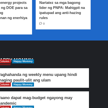
energy projects
Nartatez sa mga bagong
 ng DOE para sa
lider ng PNPA: Mahigpit na
ng
ipatupad ang anti-hazing
nan ng enerhiya
rules
0
APPY MOMMY
Column
Happy Mommy
aghahanda ng weekly menu upang hindi
aging paulit-ulit ang ulam
Column
Happy Mommy
Paano dapat mag-budget ngayong may
pandemic
Column
Happy Mommy