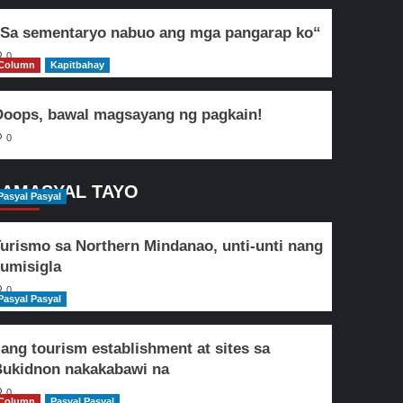
Sa sementaryo nabuo ang mga pangarap ko“
0
Column
Kapitbahay
oops, bawal magsayang ng pagkain!
0
AMASYAL TAYO
Pasyal Pasyal
urismo sa Northern Mindanao, unti-unti nang
umisigla
0
Pasyal Pasyal
lang tourism establishment at sites sa
ukidnon nakakabawi na
0
Column
Pasyal Pasyal