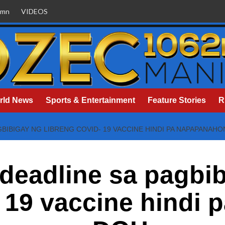
umn
VIDEOS
rld News
Sports & Entertainment
Feature Stories
R
BIBIGAY NG LIBRENG COVID- 19 VACCINE HINDI PA NAPAPANAHO
deadline sa pagbi
 19 vaccine hindi 