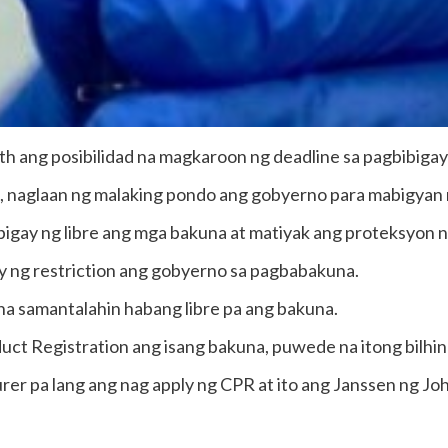
h ang posibilidad na magkaroon ng deadline sa pagbibiga
, naglaan ng malaking pondo ang gobyerno para mabigyan
igay ng libre ang mga bakuna at matiyak ang proteksyon ng
y ng restriction ang gobyerno sa pagbabakuna.
 na samantalahin habang libre pa ang bakuna.
uct Registration ang isang bakuna, puwede na itong bilhin
er pa lang ang nag apply ng CPR at ito ang Janssen ng Jo