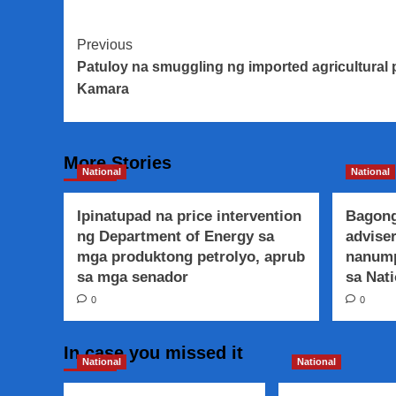
Post
Previous
Patuloy na smuggling ng imported agricultural 
Navigation
Kamara
More Stories
National
National
Ipinatupad na price intervention
Bagong
ng Department of Energy sa
adviser
mga produktong petrolyo, aprub
nanump
sa mga senador
sa Nati
0
0
In case you missed it
National
National