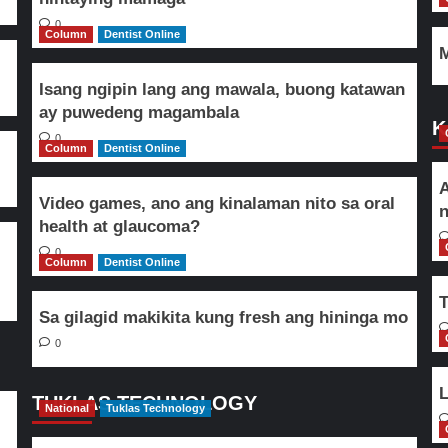
0
Column
Dentist Online
M
Isang ngipin lang ang mawala, buong katawan
ay puwedeng magambala
K
0
Column
Dentist Online
A
Video games, ano ang kinalaman nito sa oral
n
health at glaucoma?
0
Column
Dentist Online
T
Sa gilagid makikita kung fresh ang hininga mo
0
L
TUKLAS TECHNOLOGY
National
Tuklas Technology