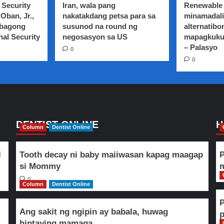
 Security
Iran, wala pang
Renewable 
Oban, Jr.,
nakatakdang petsa para sa
minamadali
 bagong
susunod na round ng
alternatibo
nal Security
negosasyon sa US
mapagkuku
– Palasyo
0
0
DENTIST ONLINE
H
Column
Dentist Online
l
Tooth decay ni baby maiiwasan kapag maagap
P
si Mommy
m
0
Column
Dentist Online
Ang sakit ng ngipin ay babala, huwag
hintaying mamaga