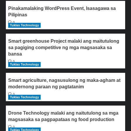
Pinakamalaking WordPress Event, Isasagawa sa
Pilipinas
0
Tuklas Technology
Smart greenhouse Project malaki ang maitutulong
sa pagiging competitive ng mga magsasaka sa
bansa
0
Tuklas Technology
Smart agriculture, nagsusulong ng maka-agham at
modernong paraan ng pagtatanim
0
Tuklas Technology
Drone Technology malaki ang naitutulong sa mga
magsasaka sa pagpapataas ng food production
0
Tuklas Technology