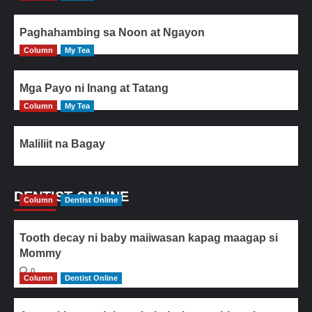
Paghahambing sa Noon at Ngayon
Column
My Tea
Mga Payo ni Inang at Tatang
Column
My Tea
Maliliit na Bagay
DENTIST ONLINE
Column
Dentist Online
Tooth decay ni baby maiiwasan kapag maagap si
Mommy
0
Column
Dentist Online