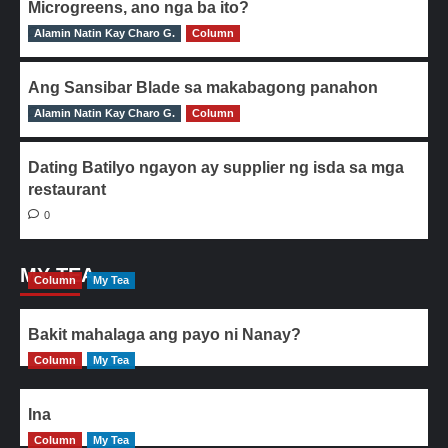
Microgreens, ano nga ba ito?
Alamin Natin Kay Charo G.
0
Column
Ang Sansibar Blade sa makabagong panahon
Alamin Natin Kay Charo G.
0
Column
Dating Batilyo ngayon ay supplier ng isda sa mga
restaurant
0
MY TEA
Column
My Tea
Bakit mahalaga ang payo ni Nanay?
Column
My Tea
Ina
Column
My Tea