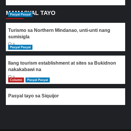
MAMASYAL TAYO
Pasyal Pasyal
Turismo sa Northern Mindanao, unti-unti nang
sumisigla
0
Pasyal Pasyal
Ilang tourism establishment at sites sa Bukidnon
nakakabawi na
0
Column
Pasyal Pasyal
Pasyal tayo sa Siquijor