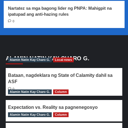
Nartatez sa mga bagong lider ng PNPA: Mahigpit na
ipatupad ang anti-hazing rules
0
ALAMIN NATIN KAY CHARO G.
Alamin Natin Kay Charo G.
Local news
Bataan, nagdeklara ng State of Calamity dahil sa
ASF
0
Alamin Natin Kay Charo G.
Column
Expectation vs. Reality sa pagnenegosyo
Alamin Natin Kay Charo G.
0
Column