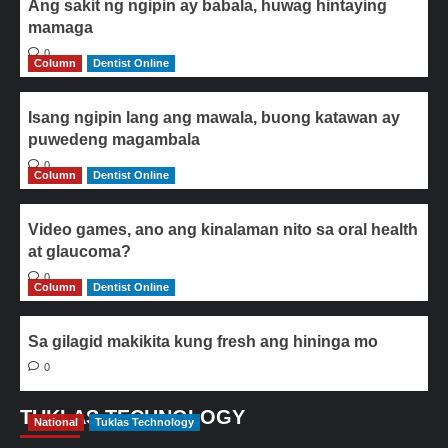
Ang sakit ng ngipin ay babala, huwag hintaying
mamaga
0
Column
Dentist Online
Isang ngipin lang ang mawala, buong katawan ay
puwedeng magambala
0
Column
Dentist Online
Video games, ano ang kinalaman nito sa oral health
at glaucoma?
0
Column
Dentist Online
Sa gilagid makikita kung fresh ang hininga mo
0
TUKLAS TECHNOLOGY
National
Tuklas Technology