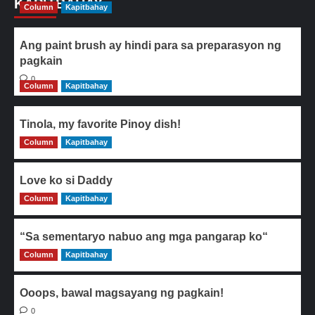
KAPITBAHAY
Column
Kapitbahay
Ang paint brush ay hindi para sa preparasyon ng
pagkain
0
Column
Kapitbahay
Tinola, my favorite Pinoy dish!
Column
0
Kapitbahay
Love ko si Daddy
Column
0
Kapitbahay
“Sa sementaryo nabuo ang mga pangarap ko“
Column
0
Kapitbahay
Ooops, bawal magsayang ng pagkain!
0