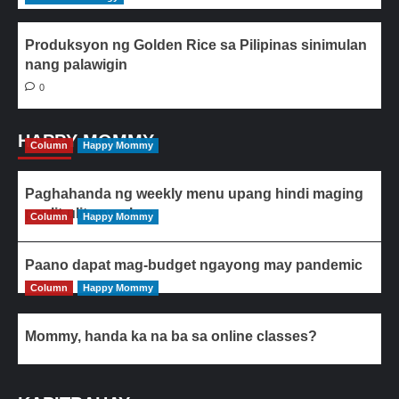
Produksyon ng Golden Rice sa Pilipinas sinimulan
nang palawigin
0
HAPPY MOMMY
Column
Happy Mommy
Paghahanda ng weekly menu upang hindi maging
paulit-ulit ang ulam
Column
Happy Mommy
Paano dapat mag-budget ngayong may pandemic
Column
Happy Mommy
Mommy, handa ka na ba sa online classes?