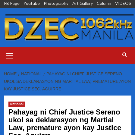
Skip
FB Page
Youtube
Photography
Art Gallery
Column
VIDEOS
to
content
Primary
Menu
HOME
NATIONAL
PAHAYAG NI CHIEF JUSTICE SERENO
UKOL SA DEKLARASYON NG MARTIAL LAW, PREMATURE AYON
KAY JUSTICE SEC. AGUIRRE
National
Pahayag ni Chief Justice Sereno
ukol sa deklarasyon ng Martial
Law, premature ayon kay Justice