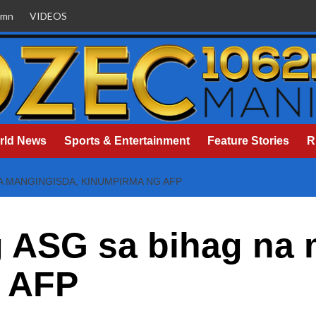
umn
VIDEOS
rld News
Sports & Entertainment
Feature Stories
R
 MANGINGISDA, KINUMPIRMA NG AFP
ASG sa bihag na 
 AFP