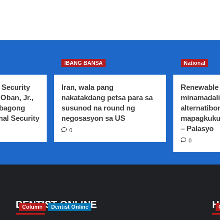
IBANG BANSA
National
 Security
Iran, wala pang
Renewable 
Oban, Jr.,
nakatakdang petsa para sa
minamadali
 bagong
susunod na round ng
alternatibo
nal Security
negosasyon sa US
mapagkuku
– Palasyo
0
0
DENTIST ONLINE
H
Column
Dentist Online