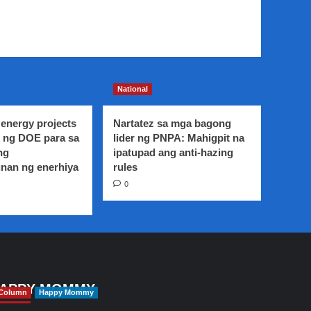
National
energy projects
Nartatez sa mga bagong
 ng DOE para sa
lider ng PNPA: Mahigpit na
ng
ipatupad ang anti-hazing
nan ng enerhiya
rules
0
APPY MOMMY
Column
Happy Mommy