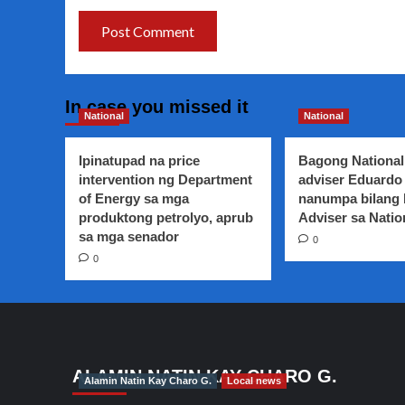
In case you missed it
National
National
Ipinatupad na price
Bagong National
intervention ng Department
adviser Eduardo 
of Energy sa mga
nanumpa bilang
produktong petrolyo, aprub
Adviser sa Natio
sa mga senador
0
0
ALAMIN NATIN KAY CHARO G.
Alamin Natin Kay Charo G.
Local news