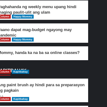
aghahanda ng weekly menu upang hindi
aging paulit-ulit ang ulam
Column
Happy Mommy
Paano dapat mag-budget ngayong may
pandemic
Column
Happy Mommy
ommy, handa ka na ba sa online classes?
APITBAHAY
Column
Kapitbahay
ng paint brush ay hindi para sa preparasyon
g pagkain
0
Column
Kapitbahay