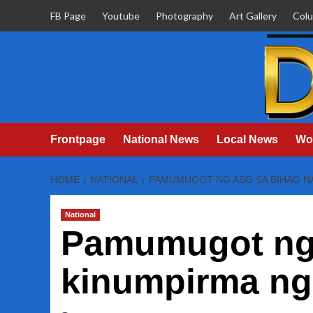
Skip
FB Page
Youtube
Photography
Art Gallery
Col
to
content
Frontpage
National News
Local News
Wo
HOME
NATIONAL
PAMUMUGOT NG ASG SA BIHAG NA
National
Pamumugot ng 
kinumpirma ng