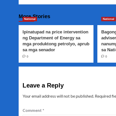
More Stories
National
National
Ipinatupad na price intervention
Bagong
ng Department of Energy sa
adviser
mga produktong petrolyo, aprub
nanump
sa mga senador
sa Nati
0
0
Leave a Reply
Your email address will not be published.
Required fi
Comment
*