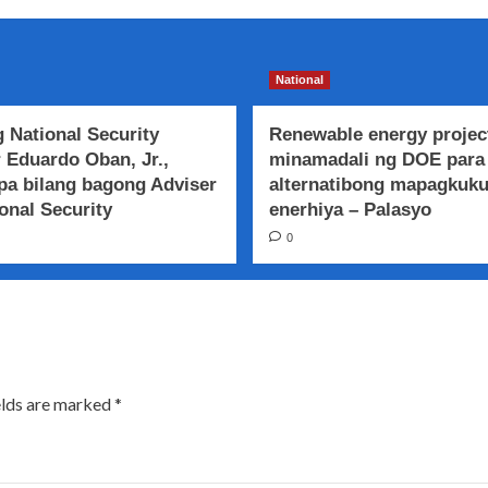
National
 National Security
Renewable energy projec
 Eduardo Oban, Jr.,
minamadali ng DOE para
a bilang bagong Adviser
alternatibong mapagkuk
onal Security
enerhiya – Palasyo
0
elds are marked
*