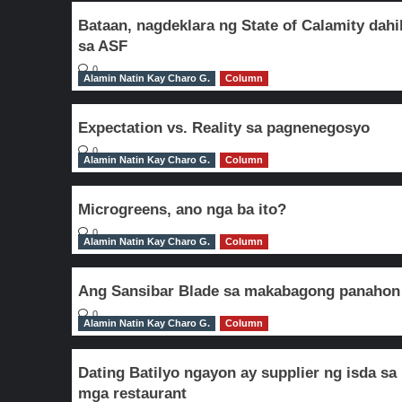
Bataan, nagdeklara ng State of Calamity dahi
sa ASF
0
Alamin Natin Kay Charo G.
Column
Expectation vs. Reality sa pagnenegosyo
0
Alamin Natin Kay Charo G.
Column
Microgreens, ano nga ba ito?
0
Alamin Natin Kay Charo G.
Column
Ang Sansibar Blade sa makabagong panahon
0
Alamin Natin Kay Charo G.
Column
Dating Batilyo ngayon ay supplier ng isda sa
mga restaurant