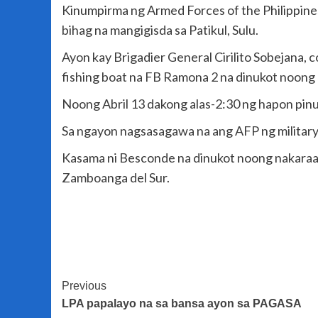
Kinumpirma ng Armed Forces of the Philippines
bihag na mangigisda sa Patikul, Sulu.
Ayon kay Brigadier General Cirilito Sobejana, 
fishing boat na FB Ramona 2 na dinukot noong
Noong Abril 13 dakong alas-2:30 ng hapon pin
Sa ngayon nagsasagawa na ang AFP ng military
Kasama ni Besconde na dinukot noong nakaraa
Zamboanga del Sur.
Post
Previous
LPA papalayo na sa bansa ayon sa PAGASA
Navigation