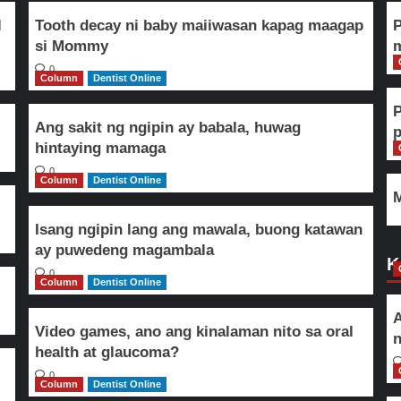
l
Tooth decay ni baby maiiwasan kapag maagap
P
si Mommy
m
0
Column
Dentist Online
Ang sakit ng ngipin ay babala, huwag
hintaying mamaga
0
Column
Dentist Online
M
Isang ngipin lang ang mawala, buong katawan
ay puwedeng magambala
K
0
Column
Dentist Online
A
Video games, ano ang kinalaman nito sa oral
n
health at glaucoma?
0
Column
Dentist Online