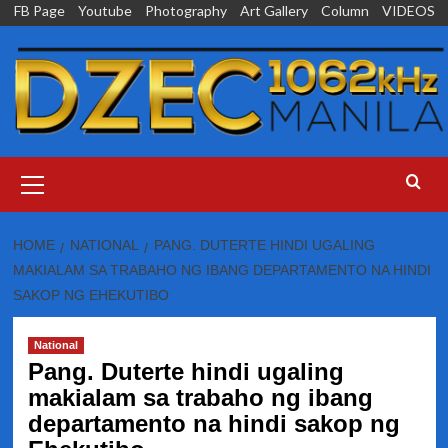
Skip
FB Page
Youtube
Photography
Art Gallery
Column
VIDEOS
to
content
Primary
Menu
HOME
NATIONAL
PANG. DUTERTE HINDI UGALING
MAKIALAM SA TRABAHO NG IBANG DEPARTAMENTO NA HINDI
SAKOP NG EHEKUTIBO
National
Pang. Duterte hindi ugaling
makialam sa trabaho ng ibang
departamento na hindi sakop ng