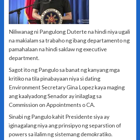
Niliwanag ni Pangulong Duterte na hindi niya ugali
na makialam sa trabaho ng ibang departamento ng
pamahalaan na hindi saklaw ng executive
department.
Sagot ito ng Pangulo sa banat ng kanyang mga
kritiko na tila pinabayaan niya si dating
Environment Secretary Gina Lopez kaya maging
ang kaalyadong Senador ay inilaglag sa
Commission on Appointments o CA.
Sinabi ng Pangulo kahit Presidente siya ay
iginagalang niya ang prinsipyo ng separstion of
powers sa ilalim ng sistemang demokratiko.