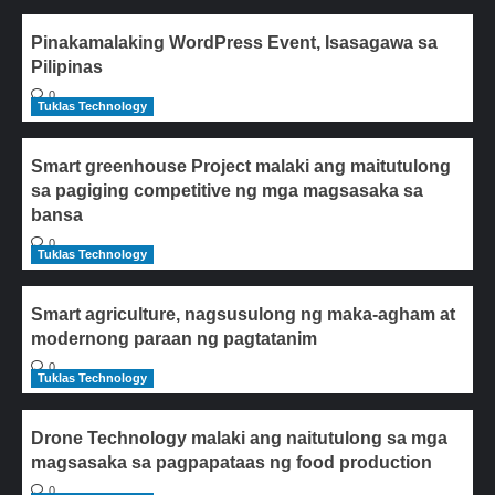
Pinakamalaking WordPress Event, Isasagawa sa
Pilipinas
0
Tuklas Technology
Smart greenhouse Project malaki ang maitutulong
sa pagiging competitive ng mga magsasaka sa
bansa
0
Tuklas Technology
Smart agriculture, nagsusulong ng maka-agham at
modernong paraan ng pagtatanim
0
Tuklas Technology
Drone Technology malaki ang naitutulong sa mga
magsasaka sa pagpapataas ng food production
0