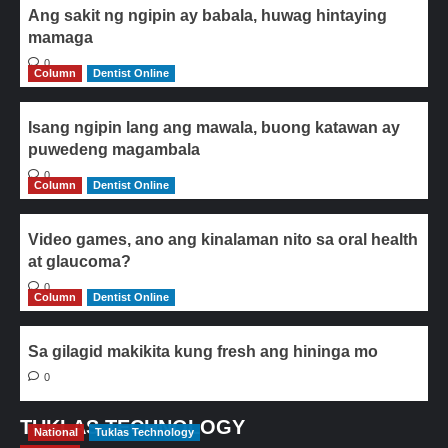
Ang sakit ng ngipin ay babala, huwag hintaying
mamaga
0
Column
Dentist Online
Isang ngipin lang ang mawala, buong katawan ay
puwedeng magambala
0
Column
Dentist Online
Video games, ano ang kinalaman nito sa oral health
at glaucoma?
0
Column
Dentist Online
Sa gilagid makikita kung fresh ang hininga mo
0
TUKLAS TECHNOLOGY
National
Tuklas Technology