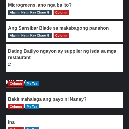
Microgreens, ano nga ba ito?
Alamin Natin Kay Charo G.
0
Column
Ang Sansibar Blade sa makabagong panahon
Alamin Natin Kay Charo G.
0
Column
Dating Batilyo ngayon ay supplier ng isda sa mga
restaurant
0
MY TEA
Column
My Tea
Bakit mahalaga ang payo ni Nanay?
Column
My Tea
Ina