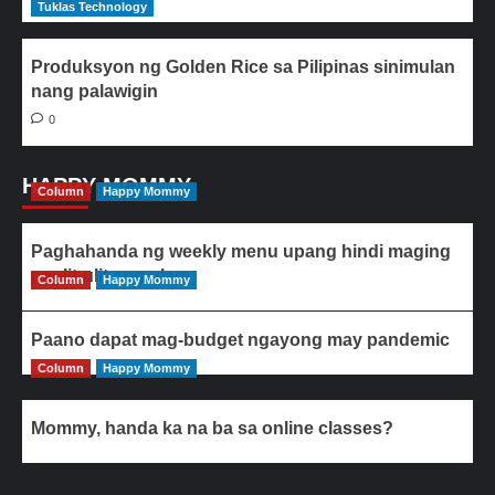
Tuklas Technology
Produksyon ng Golden Rice sa Pilipinas sinimulan
nang palawigin
0
HAPPY MOMMY
Column
Happy Mommy
Paghahanda ng weekly menu upang hindi maging
paulit-ulit ang ulam
Column
Happy Mommy
Paano dapat mag-budget ngayong may pandemic
Column
Happy Mommy
Mommy, handa ka na ba sa online classes?