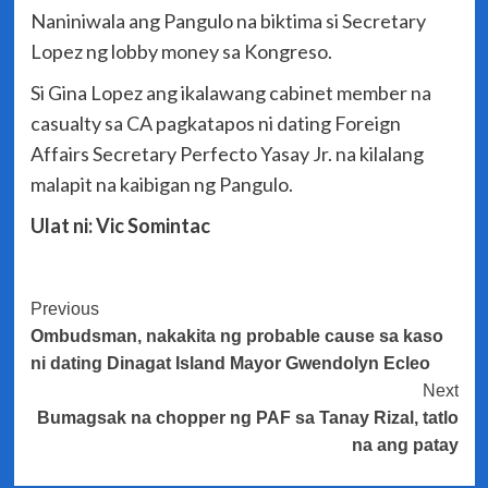
Naniniwala ang Pangulo na biktima si Secretary
Lopez ng lobby money sa Kongreso.
Si Gina Lopez ang ikalawang cabinet member na
casualty sa CA pagkatapos ni dating Foreign
Affairs Secretary Perfecto Yasay Jr. na kilalang
malapit na kaibigan ng Pangulo.
Ulat ni: Vic Somintac
Post
Previous
Ombudsman, nakakita ng probable cause sa kaso
Navigation
ni dating Dinagat Island Mayor Gwendolyn Ecleo
Next
Bumagsak na chopper ng PAF sa Tanay Rizal, tatlo
na ang patay