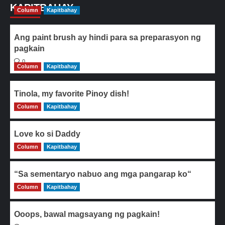
KAPITBAHAY
Column
Kapitbahay
Ang paint brush ay hindi para sa preparasyon ng
pagkain
0
Column
Kapitbahay
Tinola, my favorite Pinoy dish!
Column
0
Kapitbahay
Love ko si Daddy
Column
0
Kapitbahay
“Sa sementaryo nabuo ang mga pangarap ko“
Column
0
Kapitbahay
Ooops, bawal magsayang ng pagkain!