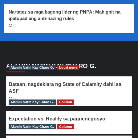
Nartatez sa mga bagong lider ng PNPA: Mahigpit na
ipatupad ang anti-hazing rules
0
ALAMIN NATIN KAY CHARO G.
Alamin Natin Kay Charo G.
Local news
Bataan, nagdeklara ng State of Calamity dahil sa
ASF
0
Alamin Natin Kay Charo G.
Column
Expectation vs. Reality sa pagnenegosyo
Alamin Natin Kay Charo G.
0
Column