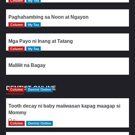
Column
My Tea
Paghahambing sa Noon at Ngayon
Column
My Tea
Mga Payo ni Inang at Tatang
Column
My Tea
Maliliit na Bagay
DENTIST ONLINE
Column
Dentist Online
Tooth decay ni baby maiiwasan kapag maagap si
Mommy
0
Column
Dentist Online