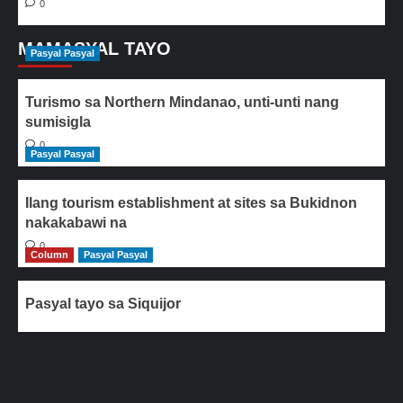
0
MAMASYAL TAYO
Pasyal Pasyal
Turismo sa Northern Mindanao, unti-unti nang
sumisigla
0
Pasyal Pasyal
Ilang tourism establishment at sites sa Bukidnon
nakakabawi na
0
Column
Pasyal Pasyal
Pasyal tayo sa Siquijor