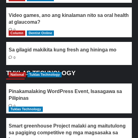
Video games, ano ang kinalaman nito sa oral health
at glaucoma?
0
Column
Dentist Online
Sa gilagid makikita kung fresh ang hininga mo
0
TUKLAS TECHNOLOGY
National
Tuklas Technology
Pinakamalaking WordPress Event, Isasagawa sa
Pilipinas
0
Tuklas Technology
Smart greenhouse Project malaki ang maitutulong
sa pagiging competitive ng mga magsasaka sa