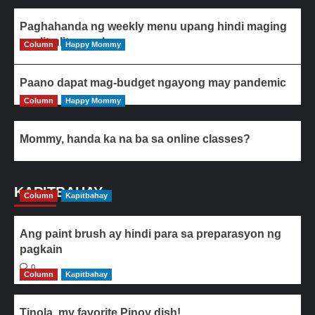
Paghahanda ng weekly menu upang hindi maging
paulit-ulit ang ulam
Column
Happy Mommy
Paano dapat mag-budget ngayong may pandemic
Column
Happy Mommy
Mommy, handa ka na ba sa online classes?
KAPITBAHAY
Column
Kapitbahay
Ang paint brush ay hindi para sa preparasyon ng
pagkain
0
Column
Kapitbahay
Tinola, my favorite Pinoy dish!