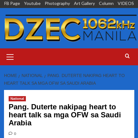
Skip
FB Page
Youtube
Photography
Art Gallery
Column
VIDEOS
to
content
Primary
Menu
HOME
NATIONAL
PANG. DUTERTE NAKIPAG HEART TO
HEART TALK SA MGA OFW SA SAUDI ARABIA
National
Pang. Duterte nakipag heart to
heart talk sa mga OFW sa Saudi
Arabia
0