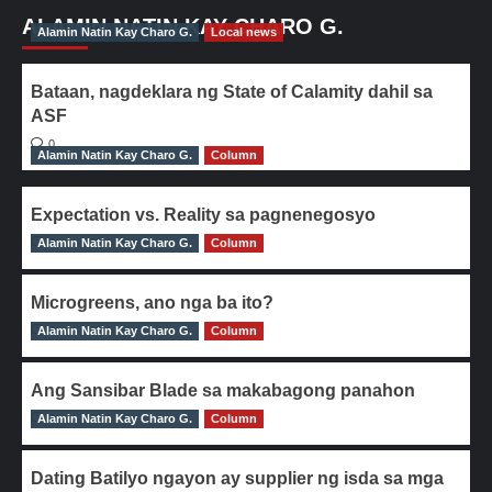
ALAMIN NATIN KAY CHARO G.
Alamin Natin Kay Charo G.
Local news
Bataan, nagdeklara ng State of Calamity dahil sa
ASF
0
Alamin Natin Kay Charo G.
Column
Expectation vs. Reality sa pagnenegosyo
Alamin Natin Kay Charo G.
0
Column
Microgreens, ano nga ba ito?
Alamin Natin Kay Charo G.
0
Column
Ang Sansibar Blade sa makabagong panahon
Alamin Natin Kay Charo G.
0
Column
Dating Batilyo ngayon ay supplier ng isda sa mga