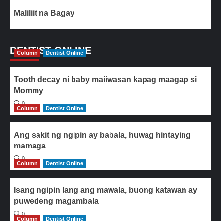
Maliliit na Bagay
DENTIST ONLINE
Column
Dentist Online
Tooth decay ni baby maiiwasan kapag maagap si
Mommy
0
Column
Dentist Online
Ang sakit ng ngipin ay babala, huwag hintaying
mamaga
0
Column
Dentist Online
Isang ngipin lang ang mawala, buong katawan ay
puwedeng magambala
0
Column
Dentist Online