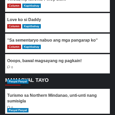
Column
0
Kapitbahay
Love ko si Daddy
Column
0
Kapitbahay
“Sa sementaryo nabuo ang mga pangarap ko“
Column
0
Kapitbahay
Ooops, bawal magsayang ng pagkain!
0
MAMASYAL TAYO
Pasyal Pasyal
Turismo sa Northern Mindanao, unti-unti nang
sumisigla
0
Pasyal Pasyal