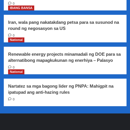
0
IBANG BANSA
Iran, wala pang nakatakdang petsa para sa susunod na
round ng negosasyon sa US
0
National
Renewable energy projects minamadali ng DOE para sa
alternatibong mapagkukunan ng enerhiya – Palasyo
0
National
Nartatez sa mga bagong lider ng PNPA: Mahigpit na
ipatupad ang anti-hazing rules
0