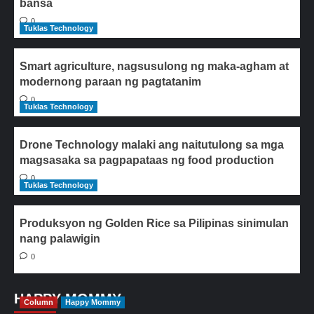
bansa
0
Tuklas Technology
Smart agriculture, nagsusulong ng maka-agham at
modernong paraan ng pagtatanim
0
Tuklas Technology
Drone Technology malaki ang naitutulong sa mga
magsasaka sa pagpapataas ng food production
0
Tuklas Technology
Produksyon ng Golden Rice sa Pilipinas sinimulan
nang palawigin
0
HAPPY MOMMY
Column
Happy Mommy