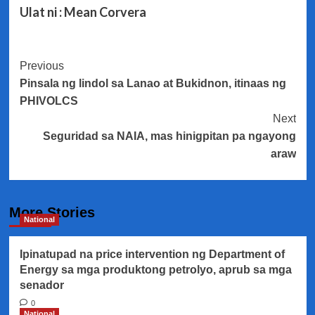
Ulat ni : Mean Corvera
Post
Previous
Pinsala ng lindol sa Lanao at Bukidnon, itinaas ng
Navigation
PHIVOLCS
Next
Seguridad sa NAIA, mas hinigpitan pa ngayong
araw
More Stories
National
Ipinatupad na price intervention ng Department of
Energy sa mga produktong petrolyo, aprub sa mga
senador
0
National