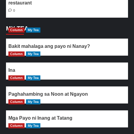
restaurant
0
MY TEA
Column
My Tea
Bakit mahalaga ang payo ni Nanay?
Column
My Tea
Ina
Column
My Tea
Paghahambing sa Noon at Ngayon
Column
My Tea
Mga Payo ni Inang at Tatang
Column
My Tea