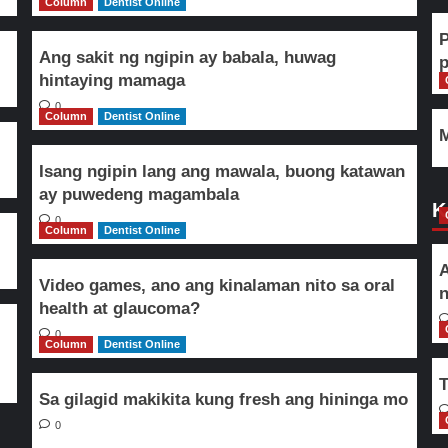
Column
Dentist Online
Ang sakit ng ngipin ay babala, huwag
hintaying mamaga
0
Column
Dentist Online
M
Isang ngipin lang ang mawala, buong katawan
ay puwedeng magambala
K
0
Column
Dentist Online
A
Video games, ano ang kinalaman nito sa oral
n
health at glaucoma?
0
Column
Dentist Online
T
Sa gilagid makikita kung fresh ang hininga mo
0