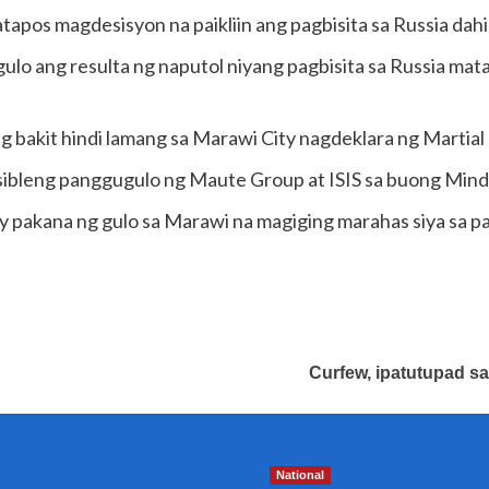
apos magdesisyon na paikliin ang pagbisita sa Russia dahil
ngulo ang resulta ng naputol niyang pagbisita sa Russia ma
g bakit hindi lamang sa Marawi City nagdeklara ng Martial
sibleng panggugulo ng Maute Group at ISIS sa buong Min
 pakana ng gulo sa Marawi na magiging marahas siya sa p
Curfew, ipatutupad s
National