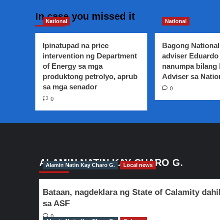
In case you missed it
National
National
Ipinatupad na price
Bagong National
intervention ng Department
adviser Eduardo 
of Energy sa mga
nanumpa bilang
produktong petrolyo, aprub
Adviser sa Natio
sa mga senador
0
0
ALAMIN NATIN KAY CHARO G.
Alamin Natin Kay Charo G.
Local news
Bataan, nagdeklara ng State of Calamity dahi
sa ASF
0