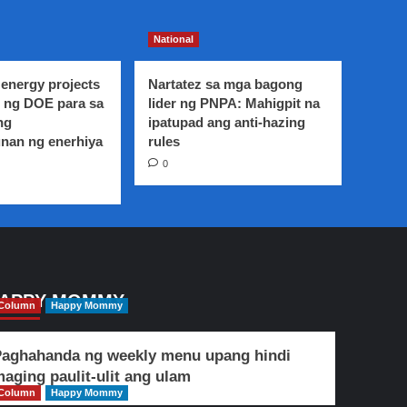
National
energy projects
Nartatez sa mga bagong
 ng DOE para sa
lider ng PNPA: Mahigpit na
ng
ipatupad ang anti-hazing
nan ng enerhiya
rules
0
APPY MOMMY
Column
Happy Mommy
aghahanda ng weekly menu upang hindi
aging paulit-ulit ang ulam
Column
Happy Mommy