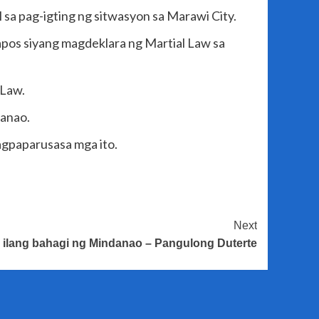
 sa pag-igting ng sitwasyon sa Marawi City.
tapos siyang magdeklara ng Martial Law sa
 Law.
danao.
agpaparusasa mga ito.
Next
a ilang bahagi ng Mindanao – Pangulong Duterte