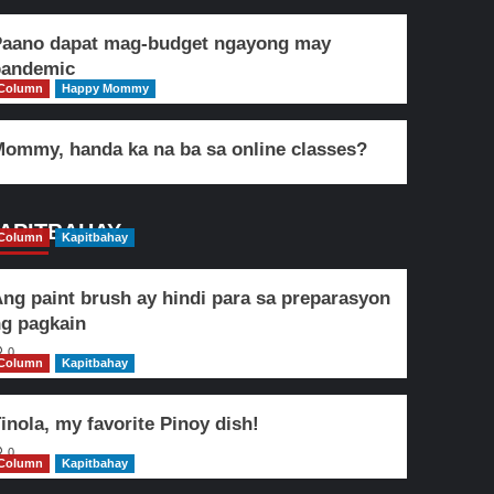
Paano dapat mag-budget ngayong may
pandemic
Column
Happy Mommy
ommy, handa ka na ba sa online classes?
APITBAHAY
Column
Kapitbahay
ng paint brush ay hindi para sa preparasyon
g pagkain
0
Column
Kapitbahay
inola, my favorite Pinoy dish!
0
Column
Kapitbahay