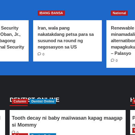
IBANG BANSA
National
 Security
Iran, wala pang
Renewable 
Oban, Jr.,
nakatakdang petsa para sa
minamadali
 bagong
susunod na round ng
alternatibo
nal Security
negosasyon sa US
mapagkuku
– Palasyo
0
0
DENTIST ONLINE
H
Column
Dentist Online
l
Tooth decay ni baby maiiwasan kapag maagap
P
si Mommy
m
0