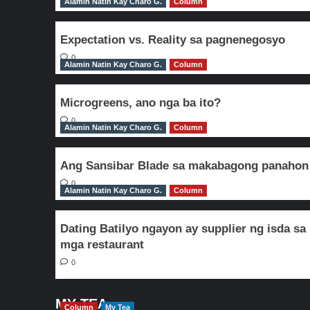
Alamin Natin Kay Charo G.
Column
Expectation vs. Reality sa pagnenegosyo
0
Alamin Natin Kay Charo G.
Column
Microgreens, ano nga ba ito?
0
Alamin Natin Kay Charo G.
Column
Ang Sansibar Blade sa makabagong panahon
0
Alamin Natin Kay Charo G.
Column
Dating Batilyo ngayon ay supplier ng isda sa
mga restaurant
0
MY TEA
Column
My Tea