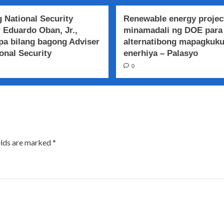
 National Security
Renewable energy projec
 Eduardo Oban, Jr.,
minamadali ng DOE para
a bilang bagong Adviser
alternatibong mapagkuk
onal Security
enerhiya – Palasyo
0
elds are marked
*