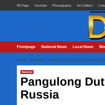
Skip
FB Page
Youtube
Photography
Art Gallery
Col
to
content
Frontpage
National News
Local News
Wo
HOME
NATIONAL
PANGULONG DUTERTE BALIK PILI
National
Pangulong Dute
Russia