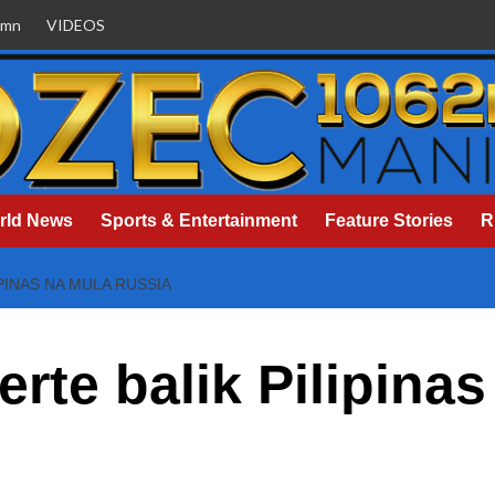
umn
VIDEOS
rld News
Sports & Entertainment
Feature Stories
R
PINAS NA MULA RUSSIA
rte balik Pilipinas