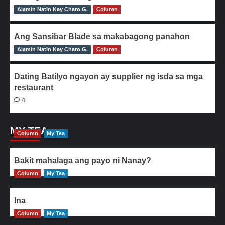
Alamin Natin Kay Charo G.
0
Column
Ang Sansibar Blade sa makabagong panahon
Alamin Natin Kay Charo G.
0
Column
Dating Batilyo ngayon ay supplier ng isda sa mga
restaurant
0
MY TEA
Column
My Tea
Bakit mahalaga ang payo ni Nanay?
Column
My Tea
Ina
Column
My Tea