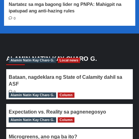
Nartatez sa mga bagong lider ng PNPA: Mahigpit na
ipatupad ang anti-hazing rules
0
ALAMIN NATIN KAY CHARO G.
Alamin Natin Kay Charo G.
Local news
Bataan, nagdeklara ng State of Calamity dahil sa
ASF
0
Alamin Natin Kay Charo G.
Column
Expectation vs. Reality sa pagnenegosyo
Alamin Natin Kay Charo G.
0
Column
Microgreens, ano nga ba ito?