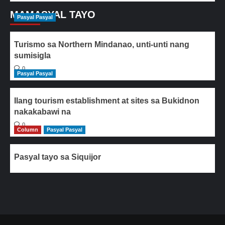
MAMASYAL TAYO
Pasyal Pasyal
Turismo sa Northern Mindanao, unti-unti nang
sumisigla
0
Pasyal Pasyal
Ilang tourism establishment at sites sa Bukidnon
nakakabawi na
0
Column
Pasyal Pasyal
Pasyal tayo sa Siquijor