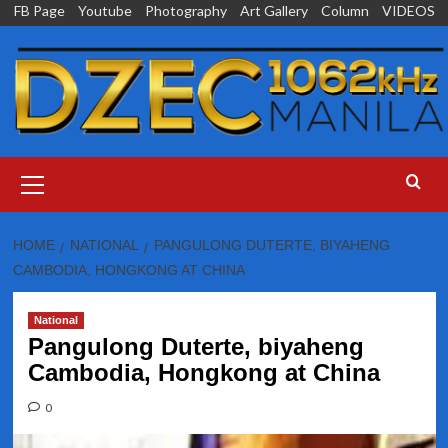
Skip
FB Page
Youtube
Photography
Art Gallery
Column
VIDEOS
to
content
Primary
Menu
HOME
NATIONAL
PANGULONG DUTERTE, BIYAHENG
CAMBODIA, HONGKONG AT CHINA
National
Pangulong Duterte, biyaheng
Cambodia, Hongkong at China
0