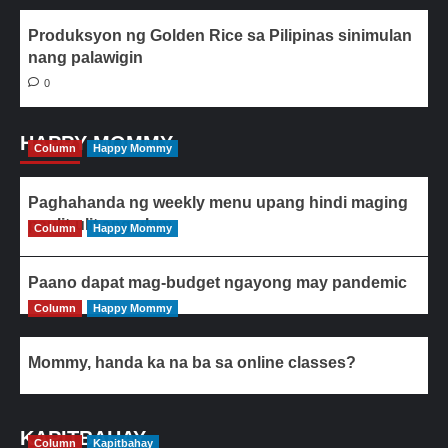
Produksyon ng Golden Rice sa Pilipinas sinimulan
nang palawigin
0
HAPPY MOMMY
Column
Happy Mommy
Paghahanda ng weekly menu upang hindi maging
paulit-ulit ang ulam
Column
Happy Mommy
Paano dapat mag-budget ngayong may pandemic
Column
Happy Mommy
Mommy, handa ka na ba sa online classes?
KAPITBAHAY
Column
Kapitbahay