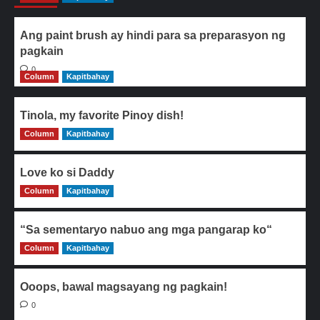
Ang paint brush ay hindi para sa preparasyon ng
pagkain
0
Column
Kapitbahay
Tinola, my favorite Pinoy dish!
Column
0
Kapitbahay
Love ko si Daddy
Column
0
Kapitbahay
“Sa sementaryo nabuo ang mga pangarap ko“
Column
0
Kapitbahay
Ooops, bawal magsayang ng pagkain!
0