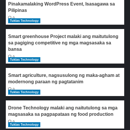
Pinakamalaking WordPress Event, Isasagawa sa
Pilipinas
0
Tuklas Technology
Smart greenhouse Project malaki ang maitutulong
sa pagiging competitive ng mga magsasaka sa
bansa
0
Tuklas Technology
Smart agriculture, nagsusulong ng maka-agham at
modernong paraan ng pagtatanim
0
Tuklas Technology
Drone Technology malaki ang naitutulong sa mga
magsasaka sa pagpapataas ng food production
0
Tuklas Technology