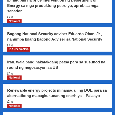
Ipinatupad na price intervention ng Department of
Energy sa mga produktong petrolyo, aprub sa mga
senador
0
National
Bagong National Security adviser Eduardo Oban, Jr.,
nanumpa bilang bagong Adviser sa National Security
0
IBANG BANSA
Iran, wala pang nakatakdang petsa para sa susunod na
round ng negosasyon sa US
0
National
Renewable energy projects minamadali ng DOE para sa
alternatibong mapagkukunan ng enerhiya – Palasyo
0
National