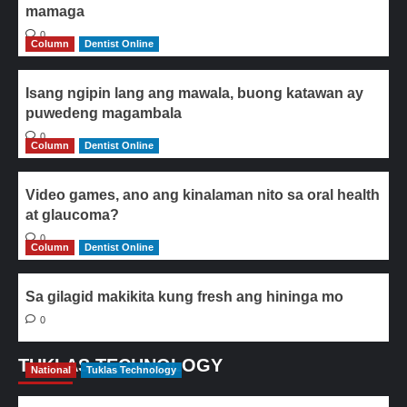
mamaga
0
Column
Dentist Online
Isang ngipin lang ang mawala, buong katawan ay
puwedeng magambala
0
Column
Dentist Online
Video games, ano ang kinalaman nito sa oral health
at glaucoma?
0
Column
Dentist Online
Sa gilagid makikita kung fresh ang hininga mo
0
TUKLAS TECHNOLOGY
National
Tuklas Technology