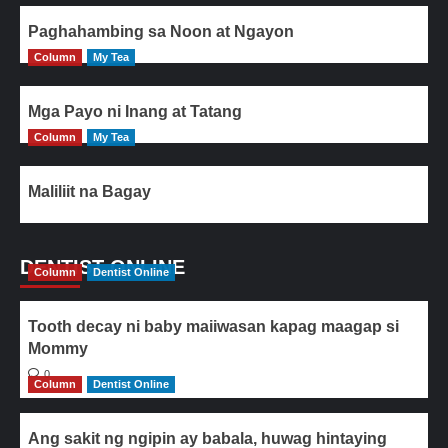
Paghahambing sa Noon at Ngayon
Column
My Tea
Mga Payo ni Inang at Tatang
Column
My Tea
Maliliit na Bagay
DENTIST ONLINE
Column
Dentist Online
Tooth decay ni baby maiiwasan kapag maagap si
Mommy
0
Column
Dentist Online
Ang sakit ng ngipin ay babala, huwag hintaying