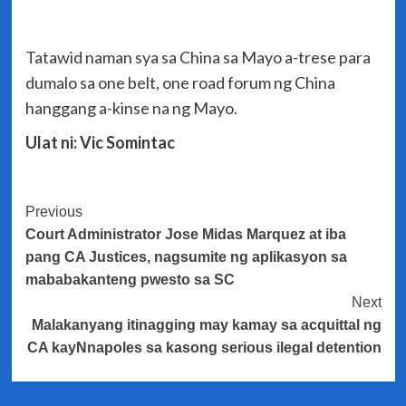
Tatawid naman sya sa China sa Mayo a-trese para
dumalo sa one belt, one road forum ng China
hanggang a-kinse na ng Mayo.
Ulat ni: Vic Somintac
Post
Previous
Court Administrator Jose Midas Marquez at iba
Navigation
pang CA Justices, nagsumite ng aplikasyon sa
mababakanteng pwesto sa SC
Next
Malakanyang itinagging may kamay sa acquittal ng
CA kayNnapoles sa kasong serious ilegal detention