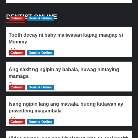
DENTIST ONLINE
Column
Dentist Online
Tooth decay ni baby maiiwasan kapag maagap si
Mommy
0
Column
Dentist Online
Ang sakit ng ngipin ay babala, huwag hintaying
mamaga
0
Column
Dentist Online
Isang ngipin lang ang mawala, buong katawan ay
puwedeng magambala
0
Column
Dentist Online