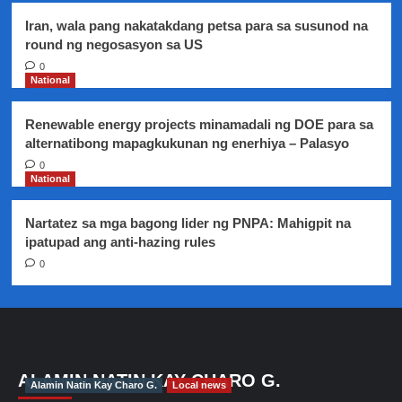
Iran, wala pang nakatakdang petsa para sa susunod na
round ng negosasyon sa US
0
National
Renewable energy projects minamadali ng DOE para sa
alternatibong mapagkukunan ng enerhiya – Palasyo
0
National
Nartatez sa mga bagong lider ng PNPA: Mahigpit na
ipatupad ang anti-hazing rules
0
ALAMIN NATIN KAY CHARO G.
Alamin Natin Kay Charo G.
Local news