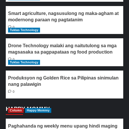
Smart agriculture, nagsusulong ng maka-agham at
modernong paraan ng pagtatanim
0
Tuklas Technology
Drone Technology malaki ang naitutulong sa mga
magsasaka sa pagpapataas ng food production
0
Tuklas Technology
Produksyon ng Golden Rice sa Pilipinas sinimulan
nang palawigin
0
HAPPY MOMMY
Column
Happy Mommy
Paghahanda ng weekly menu upang hindi maging