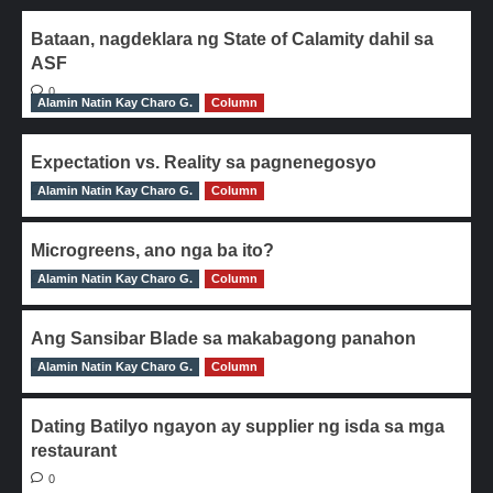
Bataan, nagdeklara ng State of Calamity dahil sa
ASF
0
Alamin Natin Kay Charo G.
Column
Expectation vs. Reality sa pagnenegosyo
Alamin Natin Kay Charo G.
0
Column
Microgreens, ano nga ba ito?
Alamin Natin Kay Charo G.
0
Column
Ang Sansibar Blade sa makabagong panahon
Alamin Natin Kay Charo G.
0
Column
Dating Batilyo ngayon ay supplier ng isda sa mga
restaurant
0