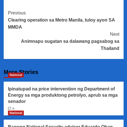
Post
Previous
Clearing operation sa Metro Manila, tuloy ayon SA
Navigation
MMDA
Next
Animnapu sugatan sa dalawang pagsabog sa
Thailand
More Stories
National
Ipinatupad na price intervention ng Department of
Energy sa mga produktong petrolyo, aprub sa mga
senador
0
National
Bagong National Security adviser Eduardo Oban,