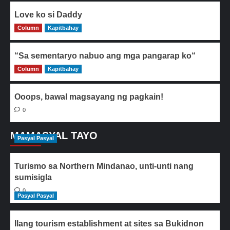
Love ko si Daddy
Column
0
Kapitbahay
“Sa sementaryo nabuo ang mga pangarap ko“
Column
0
Kapitbahay
Ooops, bawal magsayang ng pagkain!
0
MAMASYAL TAYO
Pasyal Pasyal
Turismo sa Northern Mindanao, unti-unti nang
sumisigla
0
Pasyal Pasyal
Ilang tourism establishment at sites sa Bukidnon