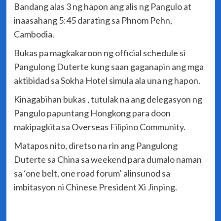
Bandang alas 3 ng hapon ang alis ng Pangulo at
inaasahang 5:45 darating sa Phnom Pehn,
Cambodia.
Bukas pa magkakaroon ng official schedule si
Pangulong Duterte kung saan gaganapin ang mga
aktibidad sa Sokha Hotel simula ala una ng hapon.
Kinagabihan bukas , tutulak na ang delegasyon ng
Pangulo papuntang Hongkong para doon
makipagkita sa Overseas Filipino Community.
Matapos nito, diretso na rin ang Pangulong
Duterte sa China sa weekend para dumalo naman
sa ‘one belt, one road forum’ alinsunod sa
imbitasyon ni Chinese President Xi Jinping.