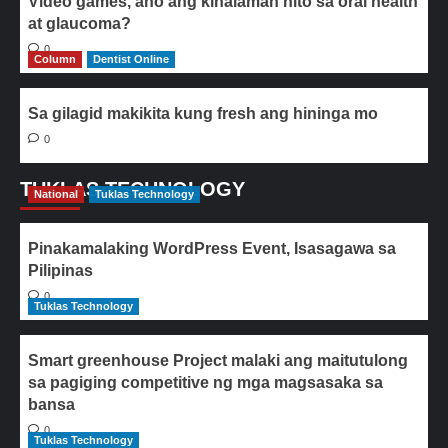
Video games, ano ang kinalaman nito sa oral health
at glaucoma?
0
Column
Dentist Online
Sa gilagid makikita kung fresh ang hininga mo
0
TUKLAS TECHNOLOGY
National
Tuklas Technology
Pinakamalaking WordPress Event, Isasagawa sa
Pilipinas
0
Tuklas Technology
Smart greenhouse Project malaki ang maitutulong
sa pagiging competitive ng mga magsasaka sa
bansa
0
Tuklas Technology