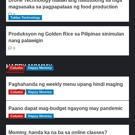
Drone Technology malaki ang naitutulong sa mga
magsasaka sa pagpapataas ng food production
0
Tuklas Technology
Produksyon ng Golden Rice sa Pilipinas sinimulan
nang palawigin
0
HAPPY MOMMY
Column
Happy Mommy
Paghahanda ng weekly menu upang hindi maging
paulit-ulit ang ulam
Column
Happy Mommy
Paano dapat mag-budget ngayong may pandemic
Column
Happy Mommy
Mommy, handa ka na ba sa online classes?