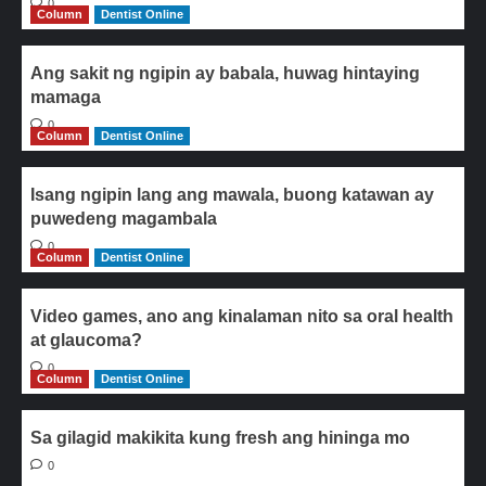
0
Column
Dentist Online
Ang sakit ng ngipin ay babala, huwag hintaying
mamaga
0
Column
Dentist Online
Isang ngipin lang ang mawala, buong katawan ay
puwedeng magambala
0
Column
Dentist Online
Video games, ano ang kinalaman nito sa oral health
at glaucoma?
0
Column
Dentist Online
Sa gilagid makikita kung fresh ang hininga mo
0