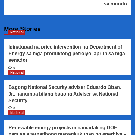
sa mundo
More Stories
National
Ipinatupad na price intervention ng Department of
Energy sa mga produktong petrolyo, aprub sa mga
senador
0
National
Bagong National Security adviser Eduardo Oban,
Jr., nanumpa bilang bagong Adviser sa National
Security
0
National
Renewable energy projects minamadali ng DOE
para sa alternatibong mapagkukunan ng enerhiya –