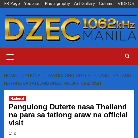
Skip
FB Page
Youtube
Photography
Art Gallery
Column
VIDEOS
to
content
Primary
Menu
HOME
NATIONAL
PANGULONG DUTERTE NASA THAILAND
NA PARA SA TATLONG ARAW NA OFFICIAL VISIT
National
Pangulong Duterte nasa Thailand
na para sa tatlong araw na official
visit
0