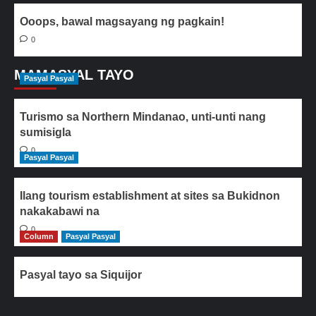
Ooops, bawal magsayang ng pagkain!
0
MAMASYAL TAYO
Pasyal Pasyal
Turismo sa Northern Mindanao, unti-unti nang
sumisigla
0
Pasyal Pasyal
Ilang tourism establishment at sites sa Bukidnon
nakakabawi na
0
Column
Pasyal Pasyal
Pasyal tayo sa Siquijor