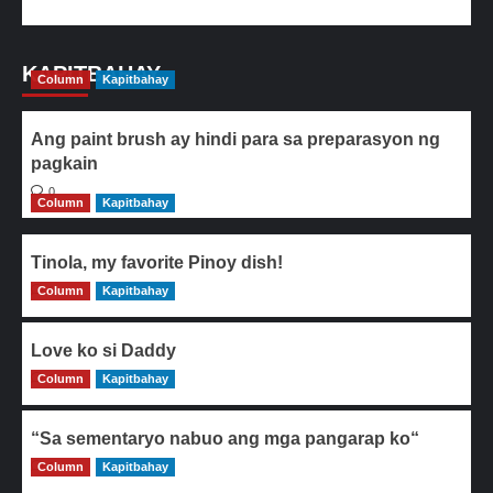
KAPITBAHAY
Column
Kapitbahay
Ang paint brush ay hindi para sa preparasyon ng
pagkain
0
Column
Kapitbahay
Tinola, my favorite Pinoy dish!
Column
0
Kapitbahay
Love ko si Daddy
Column
0
Kapitbahay
“Sa sementaryo nabuo ang mga pangarap ko“
Column
0
Kapitbahay