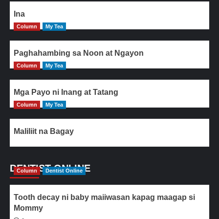
Ina
Column
My Tea
Paghahambing sa Noon at Ngayon
Column
My Tea
Mga Payo ni Inang at Tatang
Column
My Tea
Maliliit na Bagay
DENTIST ONLINE
Column
Dentist Online
Tooth decay ni baby maiiwasan kapag maagap si
Mommy