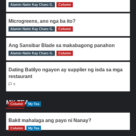
Alamin Natin Kay Charo G.
0
Column
Microgreens, ano nga ba ito?
Alamin Natin Kay Charo G.
0
Column
Ang Sansibar Blade sa makabagong panahon
Alamin Natin Kay Charo G.
0
Column
Dating Batilyo ngayon ay supplier ng isda sa mga
restaurant
0
MY TEA
Column
My Tea
Bakit mahalaga ang payo ni Nanay?
Column
My Tea