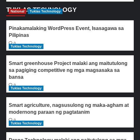
TUKLAS TECHNOLOGY
National
Tuklas Technology
Pinakamalaking WordPress Event, Isasagawa sa
Pilipinas
0
Tuklas Technology
Smart greenhouse Project malaki ang maitutulong
sa pagiging competitive ng mga magsasaka sa
bansa
0
Tuklas Technology
Smart agriculture, nagsusulong ng maka-agham at
modernong paraan ng pagtatanim
0
Tuklas Technology