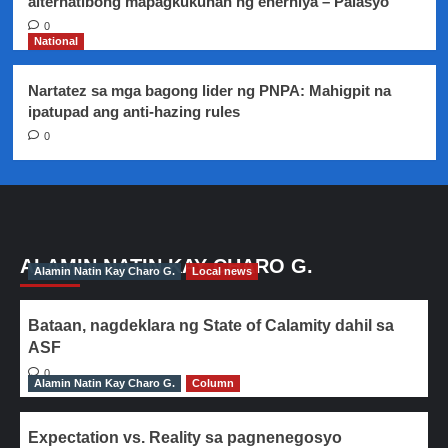
alternatibong mapagkukunan ng enerhiya – Palasyo
0
National
Nartatez sa mga bagong lider ng PNPA: Mahigpit na
ipatupad ang anti-hazing rules
0
ALAMIN NATIN KAY CHARO G.
Alamin Natin Kay Charo G.
Local news
Bataan, nagdeklara ng State of Calamity dahil sa
ASF
0
Alamin Natin Kay Charo G.
Column
Expectation vs. Reality sa pagnenegosyo