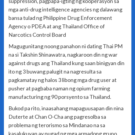
suppression, pagpapa-igting ng kooperasyon sa
mga anti-drug intelligence agencies ng dalawang
bansa tulad ng Philippine Drug Enforcement
Agency o PDEA at ang Thailand Office of
Narcotics Control Board
Magugunitang noong panahon ni dating Thai PM
na si Takshin Shinawatra, nagkaroon din ng war
against drugs ang Thailand kung saan binigyan din
ito ng 3 buwang palugit na nagresulta sa
pagkamatay ng halos 3 libong mga drug user at
pusher at pagbaba naman ng opium farming
manufacturing ng 90 porsyento sa Thailand.
Bukod pa rito, inaasahang mapaguusapan din nina
Duterte at Chan O-Cha ang pagresolba sa
problema ng terorismo sa Mindanao na sa
kasalukuyan ay pugad ng mga armadong grupo