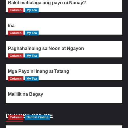
Bakit mahalaga ang payo ni Nanay?
Column
My Tea
Ina
Column
My Tea
Paghahambing sa Noon at Ngayon
Column
My Tea
Mga Payo ni Inang at Tatang
Column
My Tea
Maliliit na Bagay
DENTIST ONLINE
Column
Dentist Online