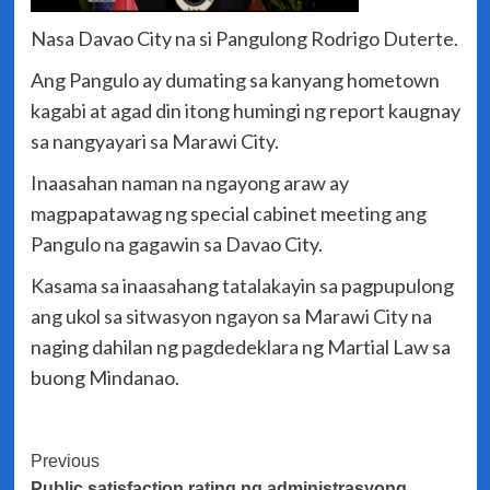
Nasa Davao City na si Pangulong Rodrigo Duterte.
Ang Pangulo ay dumating sa kanyang hometown
kagabi at agad din itong humingi ng report kaugnay
sa nangyayari sa Marawi City.
Inaasahan naman na ngayong araw ay
magpapatawag ng special cabinet meeting ang
Pangulo na gagawin sa Davao City.
Kasama sa inaasahang tatalakayin sa pagpupulong
ang ukol sa sitwasyon ngayon sa Marawi City na
naging dahilan ng pagdedeklara ng Martial Law sa
buong Mindanao.
Post
Previous
Public satisfaction rating ng administrasyong