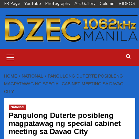
Skip
FB Page
Youtube
Photography
Art Gallery
Column
VIDEOS
to
content
Primary
Menu
HOME
NATIONAL
PANGULONG DUTERTE POSIBLENG
MAGPATAWAG NG SPECIAL CABINET MEETING SA DAVAO
CITY
National
Pangulong Duterte posibleng
magpatawag ng special cabinet
meeting sa Davao City