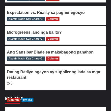
Expectation vs. Reality sa pagnenegosyo
Alamin Natin Kay Charo G.
0
Column
Microgreens, ano nga ba ito?
Alamin Natin Kay Charo G.
0
Column
Ang Sansibar Blade sa makabagong panahon
Alamin Natin Kay Charo G.
0
Column
Dating Batilyo ngayon ay supplier ng isda sa mga
restaurant
0
MY TEA
Column
My Tea