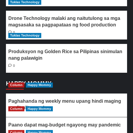
Tuklas Technology
Drone Technology malaki ang naitutulong sa mga
magsasaka sa pagpapataas ng food production
0
Tuklas Technology
Produksyon ng Golden Rice sa Pilipinas sinimulan
nang palawigin
0
HAPPY MOMMY
Column
Happy Mommy
Paghahanda ng weekly menu upang hindi maging
paulit-ulit ang ulam
Column
Happy Mommy
Paano dapat mag-budget ngayong may pandemic
Column
Happy Mommy