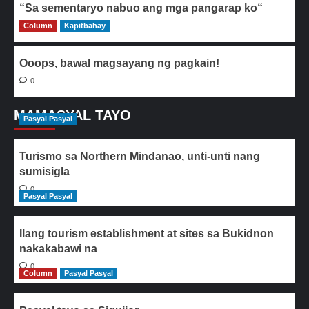
“Sa sementaryo nabuo ang mga pangarap ko“
Column
0
Kapitbahay
Ooops, bawal magsayang ng pagkain!
0
MAMASYAL TAYO
Pasyal Pasyal
Turismo sa Northern Mindanao, unti-unti nang
sumisigla
0
Pasyal Pasyal
Ilang tourism establishment at sites sa Bukidnon
nakakabawi na
0
Column
Pasyal Pasyal