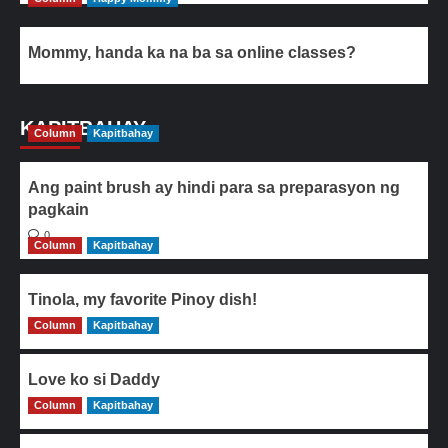
Mommy, handa ka na ba sa online classes?
KAPITBAHAY
Column
Kapitbahay
Ang paint brush ay hindi para sa preparasyon ng
pagkain
0
Column
Kapitbahay
Tinola, my favorite Pinoy dish!
Column
0
Kapitbahay
Love ko si Daddy
Column
0
Kapitbahay