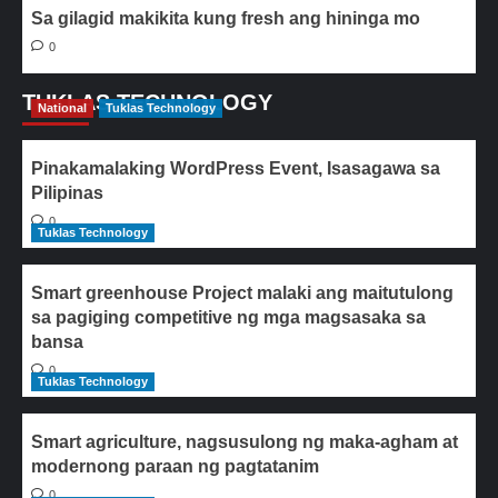
Sa gilagid makikita kung fresh ang hininga mo
0
TUKLAS TECHNOLOGY
National
Tuklas Technology
Pinakamalaking WordPress Event, Isasagawa sa
Pilipinas
0
Tuklas Technology
Smart greenhouse Project malaki ang maitutulong
sa pagiging competitive ng mga magsasaka sa
bansa
0
Tuklas Technology
Smart agriculture, nagsusulong ng maka-agham at
modernong paraan ng pagtatanim
0