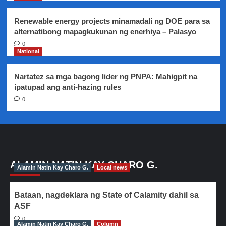
Renewable energy projects minamadali ng DOE para sa
alternatibong mapagkukunan ng enerhiya – Palasyo
0
National
Nartatez sa mga bagong lider ng PNPA: Mahigpit na
ipatupad ang anti-hazing rules
0
ALAMIN NATIN KAY CHARO G.
Alamin Natin Kay Charo G.
Local news
Bataan, nagdeklara ng State of Calamity dahil sa
ASF
0
Alamin Natin Kay Charo G.
Column