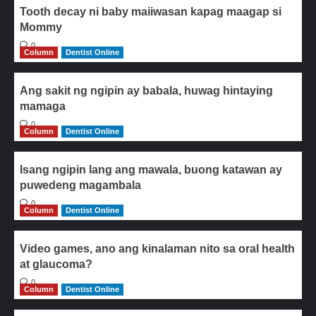
Tooth decay ni baby maiiwasan kapag maagap si
Mommy
0
Column
Dentist Online
Ang sakit ng ngipin ay babala, huwag hintaying
mamaga
0
Column
Dentist Online
Isang ngipin lang ang mawala, buong katawan ay
puwedeng magambala
0
Column
Dentist Online
Video games, ano ang kinalaman nito sa oral health
at glaucoma?
0
Column
Dentist Online