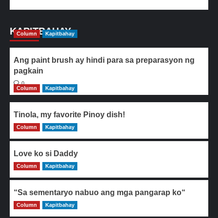
KAPITBAHAY
Column
Kapitbahay
Ang paint brush ay hindi para sa preparasyon ng
pagkain
0
Column
Kapitbahay
Tinola, my favorite Pinoy dish!
Column
0
Kapitbahay
Love ko si Daddy
Column
0
Kapitbahay
“Sa sementaryo nabuo ang mga pangarap ko“
Column
0
Kapitbahay