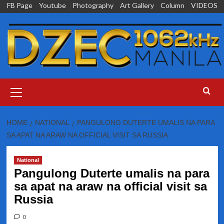
Skip
FB Page
Youtube
Photography
Art Gallery
Column
VIDEOS
to
content
Primary
Menu
HOME
NATIONAL
PANGULONG DUTERTE UMALIS NA PARA
SA APAT NA ARAW NA OFFICIAL VISIT SA RUSSIA
National
Pangulong Duterte umalis na para
sa apat na araw na official visit sa
Russia
0