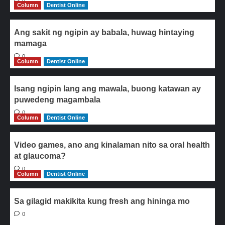
0
Column
Dentist Online
Ang sakit ng ngipin ay babala, huwag hintaying
mamaga
0
Column
Dentist Online
Isang ngipin lang ang mawala, buong katawan ay
puwedeng magambala
0
Column
Dentist Online
Video games, ano ang kinalaman nito sa oral health
at glaucoma?
0
Column
Dentist Online
Sa gilagid makikita kung fresh ang hininga mo
0