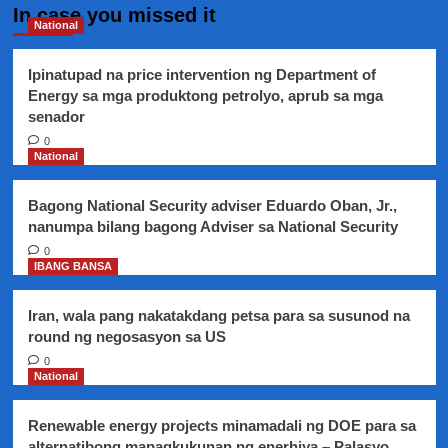
In case you missed it
National
Ipinatupad na price intervention ng Department of
Energy sa mga produktong petrolyo, aprub sa mga
senador
0
National
Bagong National Security adviser Eduardo Oban, Jr.,
nanumpa bilang bagong Adviser sa National Security
0
IBANG BANSA
Iran, wala pang nakatakdang petsa para sa susunod na
round ng negosasyon sa US
0
National
Renewable energy projects minamadali ng DOE para sa
alternatibong mapagkukunan ng enerhiya – Palasyo