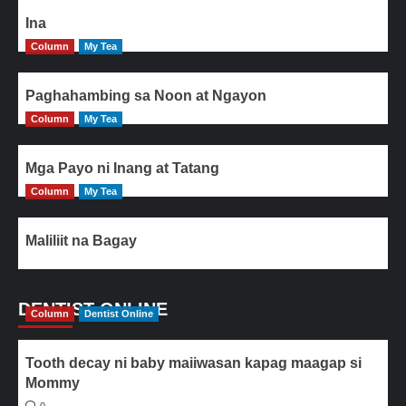
Ina
Column
My Tea
Paghahambing sa Noon at Ngayon
Column
My Tea
Mga Payo ni Inang at Tatang
Column
My Tea
Maliliit na Bagay
DENTIST ONLINE
Column
Dentist Online
Tooth decay ni baby maiiwasan kapag maagap si
Mommy