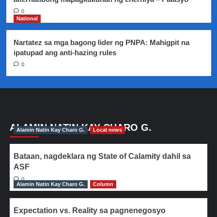
0
National
Nartatez sa mga bagong lider ng PNPA: Mahigpit na
ipatupad ang anti-hazing rules
0
ALAMIN NATIN KAY CHARO G.
Alamin Natin Kay Charo G.
Local news
Bataan, nagdeklara ng State of Calamity dahil sa
ASF
0
Alamin Natin Kay Charo G.
Column
Expectation vs. Reality sa pagnenegosyo