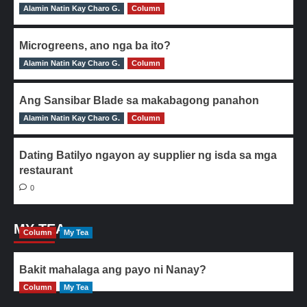
Alamin Natin Kay Charo G.
0
Column
Microgreens, ano nga ba ito?
Alamin Natin Kay Charo G.
0
Column
Ang Sansibar Blade sa makabagong panahon
Alamin Natin Kay Charo G.
0
Column
Dating Batilyo ngayon ay supplier ng isda sa mga
restaurant
0
MY TEA
Column
My Tea
Bakit mahalaga ang payo ni Nanay?
Column
My Tea