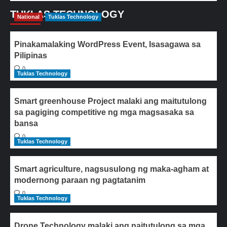
TUKLAS TECHNOLOGY
National
Tuklas Technology
Pinakamalaking WordPress Event, Isasagawa sa
Pilipinas
0
Tuklas Technology
Smart greenhouse Project malaki ang maitutulong
sa pagiging competitive ng mga magsasaka sa
bansa
0
Tuklas Technology
Smart agriculture, nagsusulong ng maka-agham at
modernong paraan ng pagtatanim
0
Tuklas Technology
Drone Technology malaki ang naitutulong sa mga