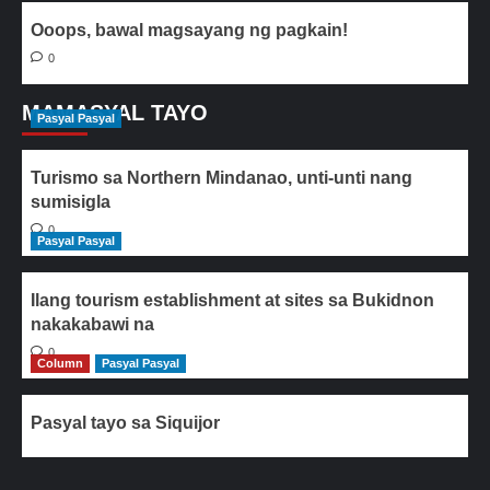
Ooops, bawal magsayang ng pagkain!
0
MAMASYAL TAYO
Pasyal Pasyal
Turismo sa Northern Mindanao, unti-unti nang
sumisigla
0
Pasyal Pasyal
Ilang tourism establishment at sites sa Bukidnon
nakakabawi na
0
Column
Pasyal Pasyal
Pasyal tayo sa Siquijor