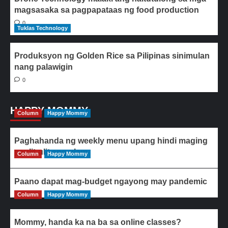
magsasaka sa pagpapataas ng food production
0
Tuklas Technology
Produksyon ng Golden Rice sa Pilipinas sinimulan
nang palawigin
0
HAPPY MOMMY
Column
Happy Mommy
Paghahanda ng weekly menu upang hindi maging
paulit-ulit ang ulam
Column
Happy Mommy
Paano dapat mag-budget ngayong may pandemic
Column
Happy Mommy
Mommy, handa ka na ba sa online classes?