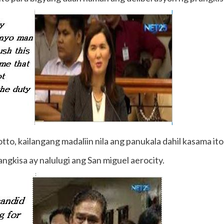
o, kailangang madaliin nila ang panukala dahil kasama ito
gkisa ay nalulugi ang San miguel aerocity.