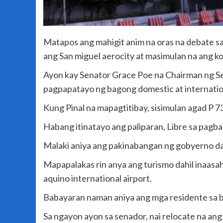
Matapos ang mahigit anim na oras na debate sa
ang San miguel aerocity at masimulan na ang ko
Ayon kay Senator Grace Poe na Chairman ng Sen
pagpapatayo ng bagong domestic at internation
Kung Pinal na mapagtitibay, sisimulan agad P 7
Habang itinatayo ang paliparan, Libre sa pagb
Malaki aniya ang pakinabangan ng gobyerno dah
Mapapalakas rin anya ang turismo dahil inaas
aquino international airport.
Babayaran naman aniya ang mga residente sa b
Sa ngayon ayon sa senador, nai relocate na ang 