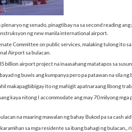
 plenaryo ng senado, pinagtibay na sa second reading ang
nstruksyon ng new manila international airport.
ate Committee on public services, malaking tulong ito sa
al Airport sa bulacan.
35 billion airport project na inaasahang matatapos sa sus
abayad ng buwis ang kumpanya pero pa patawan na sila ng b
il makapagbibigay ito ng mahigit apatnaraang libong traba
ahang kaya nitong I accommodate ang may 70 milyong mga p
ulacan na maaring mawalan ng bahay Bukod pa sa cash aid 
karamihan sa mga residente sa ibang bahagi ng bulacan,, riz