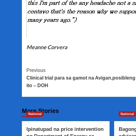
Meanne Corvera
Post
Previous
Clinical trial para sa gamot na Avigan,posible
Navigation
ito – DOH
More Stories
National
National
Ipinatupad na price intervention
Bagong