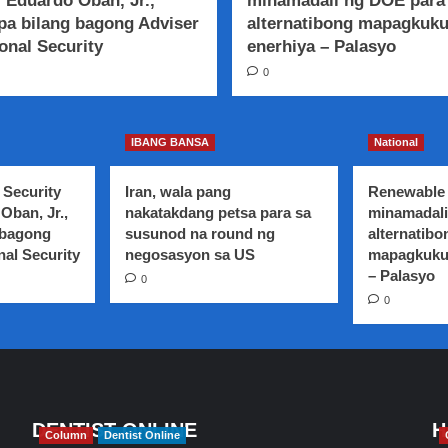
 Eduardo Oban, Jr.,
minamadali ng DOE para
a bilang bagong Adviser
alternatibong mapagkuk
onal Security
enerhiya – Palasyo
0
IBANG BANSA
National
 Security
Iran, wala pang
Renewable 
Oban, Jr.,
nakatakdang petsa para sa
minamadali
 bagong
susunod na round ng
alternatibo
nal Security
negosasyon sa US
mapagkuku
– Palasyo
0
0
DENTIST ONLINE
H
Column
Dentist Online