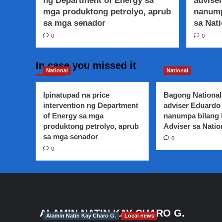
ng Department of Energy sa
adviser
mga produktong petrolyo, aprub
nanump
sa mga senador
sa Nati
0
0
In case you missed it
National
National
Ipinatupad na price
Bagong National
intervention ng Department
adviser Eduardo 
of Energy sa mga
nanumpa bilang
produktong petrolyo, aprub
Adviser sa Natio
sa mga senador
0
0
ALAMIN NATIN KAY CHARO G.
Alamin Natin Kay Charo G.
Local news