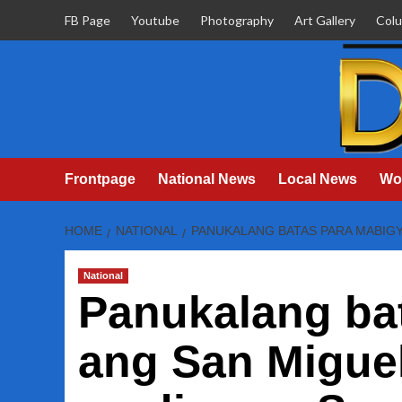
Skip
FB Page
Youtube
Photography
Art Gallery
Col
to
content
Frontpage
National News
Local News
Wo
HOME
NATIONAL
PANUKALANG BATAS PARA MABIGY
National
Panukalang ba
ang San Miguel