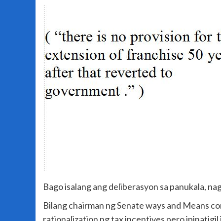
Bago isalang ang deliberasyon sa panukala, na
Bilang chairman ng Senate ways and Means comm
rationalization ng tax incentives pero ipinatig