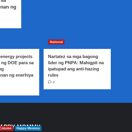
 sa
unan ng
National
energy projects
Nartatez sa mga bagong
 ng DOE para sa
lider ng PNPA: Mahigpit na
ng
ipatupad ang anti-hazing
nan ng enerhiya
rules
0
APPY MOMMY
Column
Happy Mommy