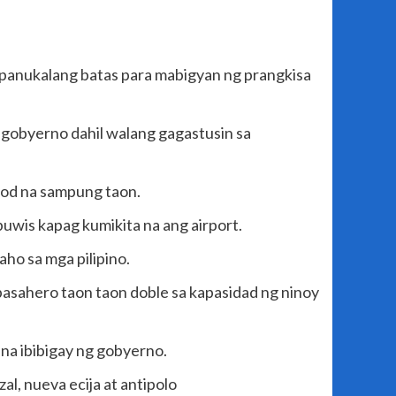
 panukalang batas para mabigyan ng prangkisa
 gobyerno dahil walang gagastusin sa
unod na sampung taon.
uwis kapag kumikita na ang airport.
ho sa mga pilipino.
asahero taon taon doble sa kapasidad ng ninoy
na ibibigay ng gobyerno.
al, nueva ecija at antipolo