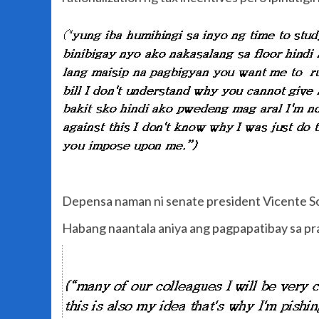
Depensa naman ni senate president Vicente Sott
Habang naantala aniya ang pagpapatibay sa pran