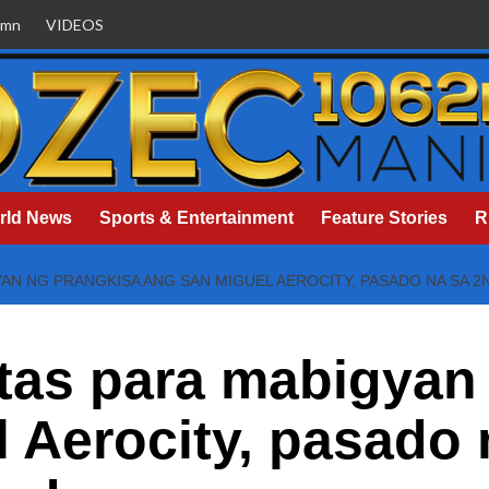
umn
VIDEOS
rld News
Sports & Entertainment
Feature Stories
R
AN NG PRANGKISA ANG SAN MIGUEL AEROCITY, PASADO NA SA 2
tas para mabigyan
 Aerocity, pasado 