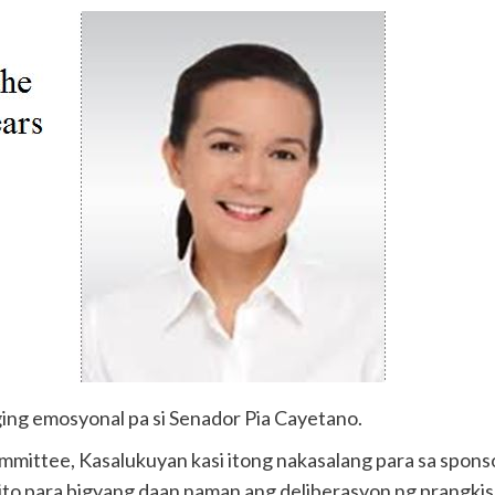
ging emosyonal pa si Senador Pia Cayetano.
ittee, Kasalukuyan kasi itong nakasalang para sa sponsor
il ito para bigyang daan naman ang deliberasyon ng prangkis