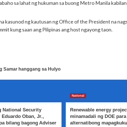
rabaho sa lahat ng hukuman sa buong Metro Manila kabilan
 kasunod ng kautusan ng Office of the President na nag
mmit kung saan ang Pilipinas ang host ngayong taon.
 ng Samar hanggang sa Hulyo
National
 National Security
Renewable energy projec
 Eduardo Oban, Jr.,
minamadali ng DOE para
a bilang bagong Adviser
alternatibong mapagkuk