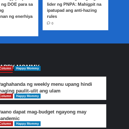
 ng DOE para sa
lider ng PNPA: Mahigpit na
ng
ipatupad ang anti-hazing
nan ng enerhiya
rules
0
APPY MOMMY
Column
Happy Mommy
aghahanda ng weekly menu upang hindi
aging paulit-ulit ang ulam
Column
Happy Mommy
Paano dapat mag-budget ngayong may
pandemic
Column
Happy Mommy