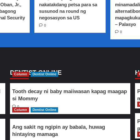
Oban, Jr.,
nakatakdang petsa para sa
minamadali
 bagong
susunod na round ng
alternatibo
nal Security
negosasyon sa US
mapagkuku
– Palasyo
0
0
DENTIST ONLINE
H
Column
Dentist Online
l
Tooth decay ni baby maiiwasan kapag maagap
P
si Mommy
m
0
Column
Dentist Online
Ang sakit ng ngipin ay babala, huwag
hintaying mamaga