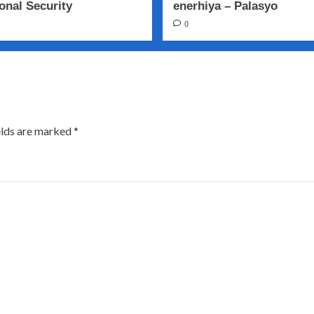
onal Security
enerhiya – Palasyo
0
elds are marked
*