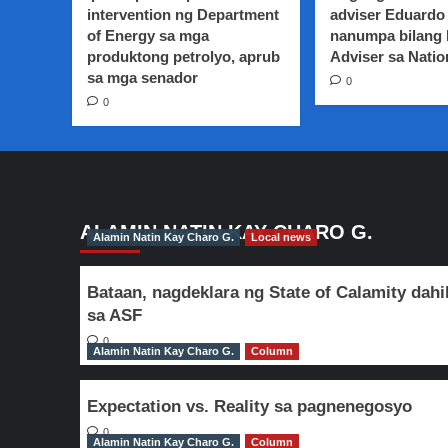
intervention ng Department
adviser Eduardo 
of Energy sa mga
nanumpa bilang
produktong petrolyo, aprub
Adviser sa Natio
sa mga senador
0
0
ALAMIN NATIN KAY CHARO G.
Alamin Natin Kay Charo G.
Local news
Bataan, nagdeklara ng State of Calamity dahi
sa ASF
0
Alamin Natin Kay Charo G.
Column
Expectation vs. Reality sa pagnenegosyo
0
Alamin Natin Kay Charo G.
Column