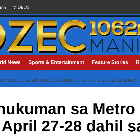
umn
VIDEOS
rld News
Sports & Entertainment
Feature Stories
R
 MANILA, SUSPENDIDO SA APRIL 27-28 DAHIL SA ASEAN SUMMI
hukuman sa Metro 
April 27-28 dahil 