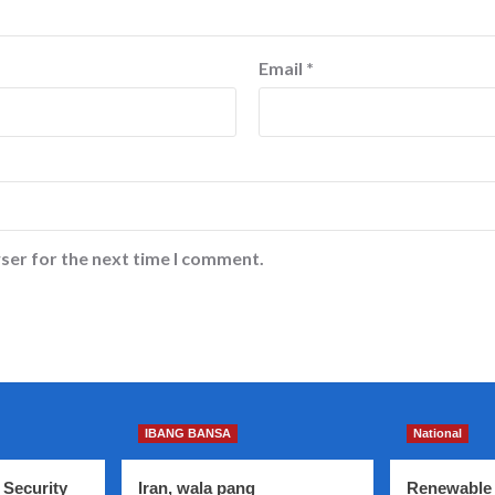
Email
*
ser for the next time I comment.
IBANG BANSA
National
 Security
Iran, wala pang
Renewable 