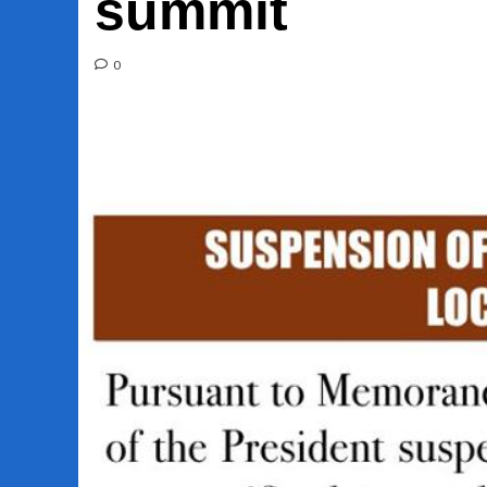
summit
0