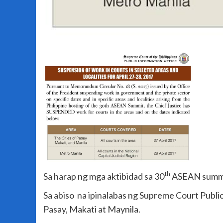
th
Sa harap ng mga aktibidad sa 30
ASEAN summit
Sa abiso na ipinalabas ng Supreme Court Public
Pasay, Makati at Maynila.