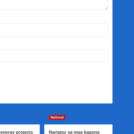
National
energy projects
Nartatez sa mga bagong