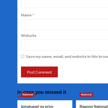
Name
*
Website
Save my name, email, and website in this brow
In case you missed it
National
National
Ipinatupad na price
Bagong National