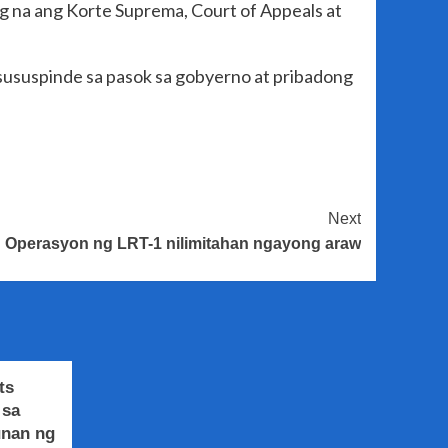
g na ang Korte Suprema, Court of Appeals at
sususpinde sa pasok sa gobyerno at pribadong
Next
Operasyon ng LRT-1 nilimitahan ngayong araw
ts
 sa
unan ng