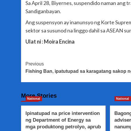
Sa April 28, Biyernes, suspendido naman ang t
Sandiganbayan.
Ang suspensyon ay inanunsyo ng Korte Suprema
sektor sa susunod na linggo dahil sa ASEAN su
Ulat ni : Moira Encina
Post
Previous
Fishing Ban, ipatutupad sa karagatang sakop
Navigation
More Stories
National
National
Ipinatupad na price intervention
Bagong
ng Department of Energy sa
adviser
mga produktong petrolyo, aprub
nanump