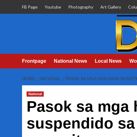
Skip
FB Page
Youtube
Photography
Art Gallery
Col
to
content
Frontpage
National News
Local News
Wo
HOME
NATIONAL
PASOK SA MGA HUKUMAN SA METRO
National
Pasok sa mga 
suspendido sa 