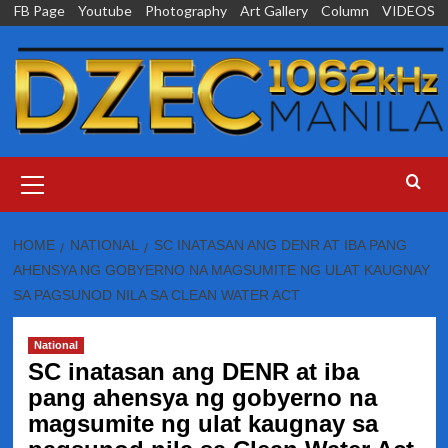
Skip
FB Page
Youtube
Photography
Art Gallery
Column
VIDEOS
to
content
Primary
Menu
HOME
NATIONAL
SC INATASAN ANG DENR AT IBA PANG
AHENSYA NG GOBYERNO NA MAGSUMITE NG ULAT KAUGNAY
SA PAGSUNOD NILA SA CLEAN WATER ACT
National
SC inatasan ang DENR at iba
pang ahensya ng gobyerno na
magsumite ng ulat kaugnay sa