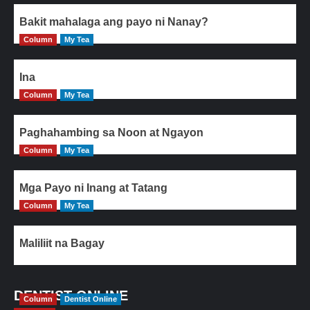
Bakit mahalaga ang payo ni Nanay?
Column
My Tea
Ina
Column
My Tea
Paghahambing sa Noon at Ngayon
Column
My Tea
Mga Payo ni Inang at Tatang
Column
My Tea
Maliliit na Bagay
DENTIST ONLINE
Column
Dentist Online