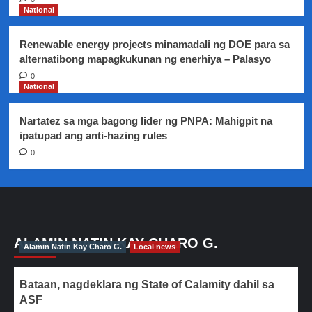
National
Renewable energy projects minamadali ng DOE para sa
alternatibong mapagkukunan ng enerhiya – Palasyo
0
National
Nartatez sa mga bagong lider ng PNPA: Mahigpit na
ipatupad ang anti-hazing rules
0
ALAMIN NATIN KAY CHARO G.
Alamin Natin Kay Charo G.
Local news
Bataan, nagdeklara ng State of Calamity dahil sa
ASF