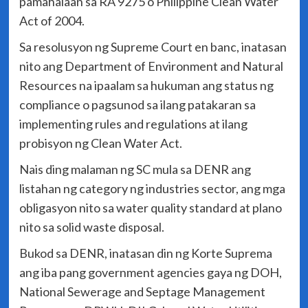
pamahalaan sa RA 9275 o Philippine Clean Water
Act of 2004.
Sa resolusyon ng Supreme Court en banc, inatasan
nito ang Department of Environment and Natural
Resources na ipaalam sa hukuman ang status ng
compliance o pagsunod sa ilang patakaran sa
implementing rules and regulations at ilang
probisyon ng Clean Water Act.
Nais ding malaman ng SC mula sa DENR ang
listahan ng category ng industries sector, ang mga
obligasyon nito sa water quality standard at plano
nito sa solid waste disposal.
Bukod sa DENR, inatasan din ng Korte Suprema
ang iba pang government agencies gaya ng DOH,
National Sewerage and Septage Management