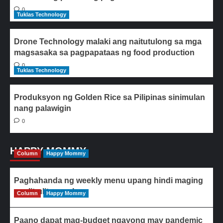
0
Tuklas Technology
Drone Technology malaki ang naitutulong sa mga
magsasaka sa pagpapataas ng food production
0
Tuklas Technology
Produksyon ng Golden Rice sa Pilipinas sinimulan
nang palawigin
0
HAPPY MOMMY
Column
Happy Mommy
Paghahanda ng weekly menu upang hindi maging
paulit-ulit ang ulam
Column
Happy Mommy
Paano dapat mag-budget ngayong may pandemic