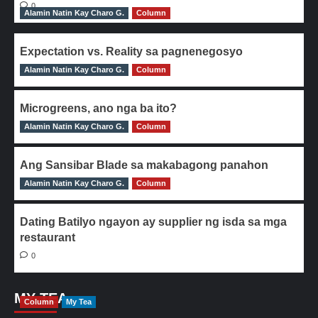
0
Alamin Natin Kay Charo G.
Column
Expectation vs. Reality sa pagnenegosyo
Alamin Natin Kay Charo G.
0
Column
Microgreens, ano nga ba ito?
Alamin Natin Kay Charo G.
0
Column
Ang Sansibar Blade sa makabagong panahon
Alamin Natin Kay Charo G.
0
Column
Dating Batilyo ngayon ay supplier ng isda sa mga
restaurant
0
MY TEA
Column
My Tea