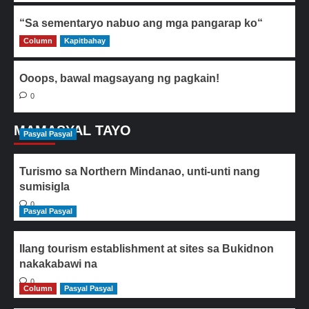
“Sa sementaryo nabuo ang mga pangarap ko“
Column
0
Kapitbahay
Ooops, bawal magsayang ng pagkain!
0
MAMASYAL TAYO
Pasyal Pasyal
Turismo sa Northern Mindanao, unti-unti nang
sumisigla
0
Pasyal Pasyal
Ilang tourism establishment at sites sa Bukidnon
nakakabawi na
0
Column
Pasyal Pasyal