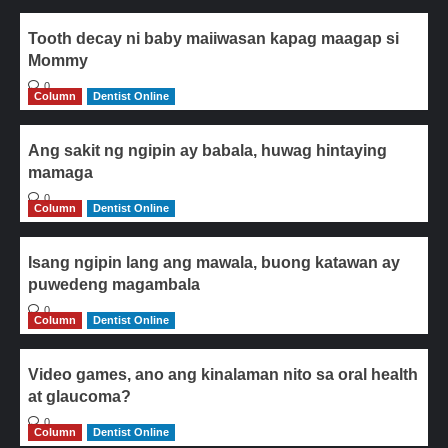
Tooth decay ni baby maiiwasan kapag maagap si
Mommy
0
Column
Dentist Online
Ang sakit ng ngipin ay babala, huwag hintaying
mamaga
0
Column
Dentist Online
Isang ngipin lang ang mawala, buong katawan ay
puwedeng magambala
0
Column
Dentist Online
Video games, ano ang kinalaman nito sa oral health
at glaucoma?
0
Column
Dentist Online