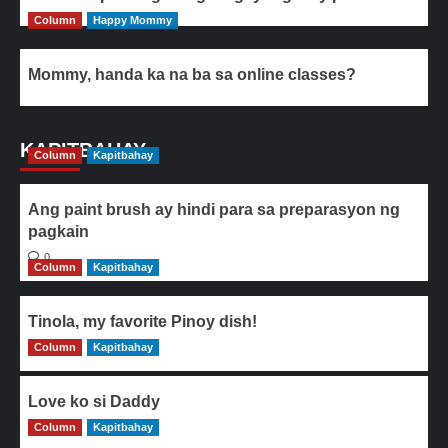
Column
Happy Mommy
Mommy, handa ka na ba sa online classes?
KAPITBAHAY
Column
Kapitbahay
Ang paint brush ay hindi para sa preparasyon ng
pagkain
0
Column
Kapitbahay
Tinola, my favorite Pinoy dish!
Column
0
Kapitbahay
Love ko si Daddy
Column
0
Kapitbahay