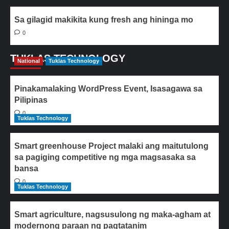
Sa gilagid makikita kung fresh ang hininga mo
0
TUKLAS TECHNOLOGY
National
Tuklas Technology
Pinakamalaking WordPress Event, Isasagawa sa
Pilipinas
0
Tuklas Technology
Smart greenhouse Project malaki ang maitutulong
sa pagiging competitive ng mga magsasaka sa
bansa
0
Tuklas Technology
Smart agriculture, nagsusulong ng maka-agham at
modernong paraan ng pagtatanim