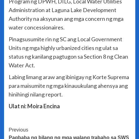
Program ng DPWH, DILG, Local Water Utilities
Administration at Laguna Lake Development
Authority na aksyunan ang mga concern ng mga
water concessionaires.
Pinagsusumite rin ng SC ang Local Government
Units ng mga highly urbanized cities ng ulat sa
status ng kanilang pagtugon sa Section 8 ng Clean
Water Act.
Labing limang araw ang ibinigay ng Korte Suprema
para maisumite ng mga kinauukulang ahensya ang
hinihingi nilang report.
Ulat ni: Moira Encina
Post
Previous
Pagbaba ng bilang ng mga walang trabaho sa SWS