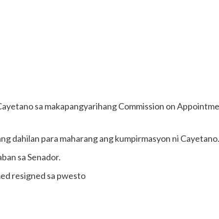
Cayetano sa makapangyarihang Commission on Appointmen
itang dahilan para maharang ang kumpirmasyon ni Cayetano
ban sa Senador.
med resigned sa pwesto
.