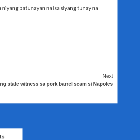
a niyang patunayan na isa siyang tunay na
Next
ing state witness sa pork barrel scam si Napoles
ts