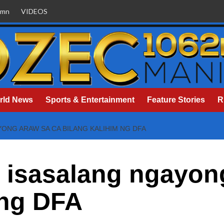
umn
VIDEOS
rld News
Sports & Entertainment
Feature Stories
R
YONG ARAW SA CA BILANG KALIHIM NG DFA
, isasalang ngayon
 ng DFA