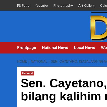
Skip
FB Page
Youtube
Photography
Art Gallery
Col
to
content
Frontpage
National News
Local News
Wo
HOME
NATIONAL
SEN. CAYETANO, ISASALANG NGA
National
Sen. Cayetano
bilang kalihim