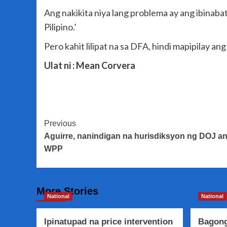
Ang nakikita niya lang problema ay ang ibinaba
Pilipino.’
Pero kahit lilipat na sa DFA, hindi mapipilay a
Ulat ni : Mean Corvera
Post
Previous
Aguirre, nanindigan na hurisdiksyon ng DOJ an
Navigation
WPP
More Stories
National
National
Ipinatupad na price intervention
Bagong