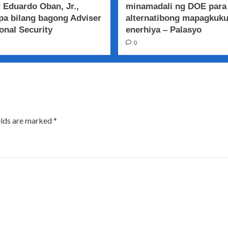
 Eduardo Oban, Jr.,
minamadali ng DOE para
a bilang bagong Adviser
alternatibong mapagkuk
onal Security
enerhiya – Palasyo
0
elds are marked
*