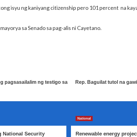
tong isyu ng kaniyang citizenship pero 101 percent na kay
ng mayorya sa Senado sa pag-alis ni Cayetano.
g pagsasailalim ng testigo sa
Rep. Baguilat tutol na gaw
National
 National Security
Renewable energy projec