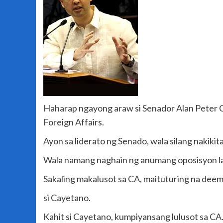
Haharap ngayong araw si Senador Alan Peter 
Foreign Affairs.
Ayon sa liderato ng Senado, wala silang nakik
Wala namang naghain ng anumang oposisyon la
Sakaling makalusot sa CA, maituturing na dee
si Cayetano.
Kahit si Cayetano, kumpiyansang lulusot sa CA