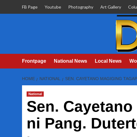
Skip
FB Page
Youtube
Photography
Art Gallery
Col
to
content
Frontpage
National News
Local News
Wo
HOME
NATIONAL
SEN. CAYETANO MAGIGING TAGAP
National
Sen. Cayetano 
ni Pang. Duter