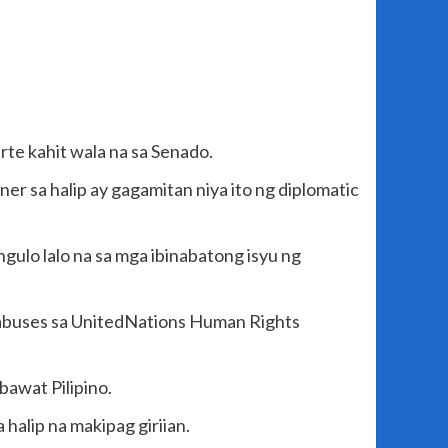
te kahit wala na sa Senado.
er sa halip ay gagamitan niya ito ng diplomatic
gulo lalo na sa mga ibinabatong isyu ng
s abuses sa UnitedNations Human Rights
awat Pilipino.
 halip na makipag giriian.