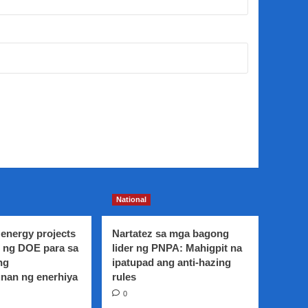
National
energy projects
Nartatez sa mga bagong
 ng DOE para sa
lider ng PNPA: Mahigpit na
ng
ipatupad ang anti-hazing
nan ng enerhiya
rules
0