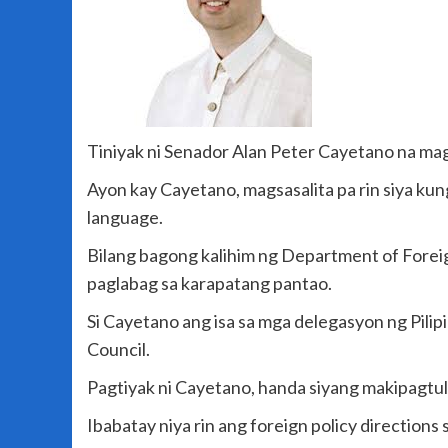
Tiniyak ni Senador Alan Peter Cayetano na mag
Ayon kay Cayetano, magsasalita pa rin siya kun
language.
Bilang bagong kalihim ng Department of Foreign
paglabag sa karapatang pantao.
Si Cayetano ang isa sa mga delegasyon ng Pil
Council.
Pagtiyak ni Cayetano, handa siyang makipagtu
Ibabatay niya rin ang foreign policy directions 