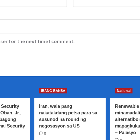
ser for the next time I comment.
IBANG BANSA
National
 Security
Iran, wala pang
Renewable 
Oban, Jr.,
nakatakdang petsa para sa
minamadali
 bagong
susunod na round ng
alternatibo
nal Security
negosasyon sa US
mapagkuku
– Palasyo
0