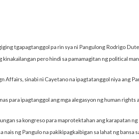
iging tgapagtanggol pa rin sya ni Pangulong Rodrigo Duter
g kinakailangan pero hindi sa pamamagitan ng political mann
 Affairs, sinabi ni Cayetano na ipagtatanggol niya ang Pan
ipinas para ipagtanggol ang mga alegasyon ng human right
lungan sa kongreso para maprotektahan ang karapatan ng b
sa nais ng Pangulo na pakikipagkaibigan sa lahat ng bansa sa