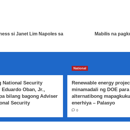
ess si Janet Lim Napoles sa
Mabilis na pag
National
 National Security
Renewable energy projec
 Eduardo Oban, Jr.,
minamadali ng DOE para
a bilang bagong Adviser
alternatibong mapagkuk
onal Security
enerhiya – Palasyo
0