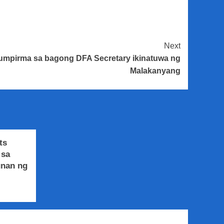
Next
kumpirma sa bagong DFA Secretary ikinatuwa ng
Malakanyang
ts
 sa
unan ng