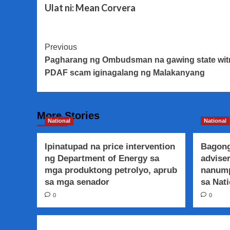
Ulat ni: Mean Corvera
Post
Previous
Pagharang ng Ombudsman na gawing state witn
Navigation
PDAF scam iginagalang ng Malakanyang
More Stories
National
National
Ipinatupad na price intervention
Bagong
ng Department of Energy sa
adviser
mga produktong petrolyo, aprub
nanump
sa mga senador
sa Nati
0
0