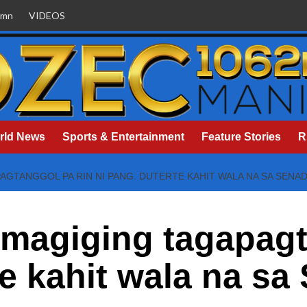
umn
VIDEOS
rld News
Sports & Entertainment
Feature Stories
R
AGTANGGOL PA RIN NI PANG. DUTERTE KAHIT WALA NA SA SENA
magiging tagapagt
te kahit wala na sa